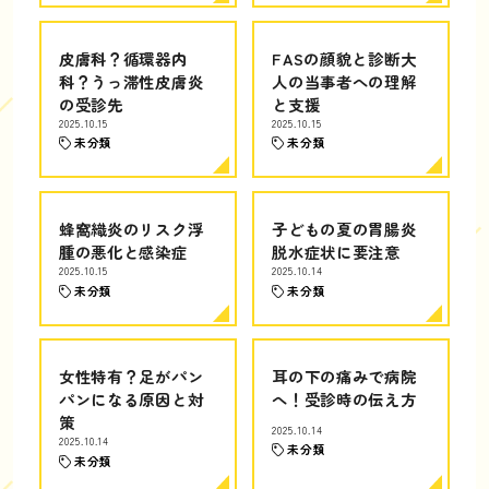
皮膚科？循環器内
FASの顔貌と診断大
科？うっ滞性皮膚炎
人の当事者への理解
の受診先
と支援
2025.10.15
2025.10.15
未分類
未分類
蜂窩織炎のリスク浮
子どもの夏の胃腸炎
腫の悪化と感染症
脱水症状に要注意
2025.10.15
2025.10.14
未分類
未分類
女性特有？足がパン
耳の下の痛みで病院
パンになる原因と対
へ！受診時の伝え方
策
2025.10.14
2025.10.14
未分類
未分類