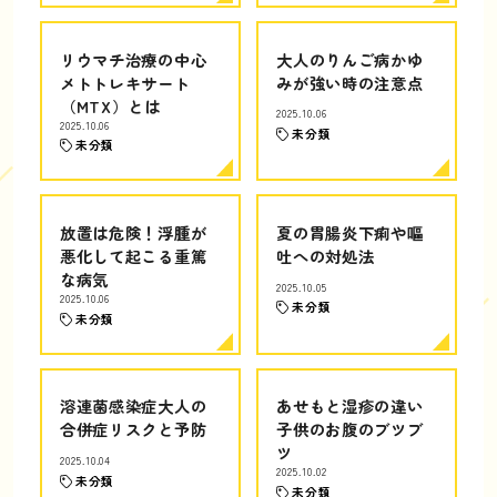
リウマチ治療の中心
大人のりんご病かゆ
メトトレキサート
みが強い時の注意点
（MTX）とは
2025.10.06
2025.10.06
未分類
未分類
放置は危険！浮腫が
夏の胃腸炎下痢や嘔
悪化して起こる重篤
吐への対処法
な病気
2025.10.05
2025.10.06
未分類
未分類
溶連菌感染症大人の
あせもと湿疹の違い
合併症リスクと予防
子供のお腹のブツブ
ツ
2025.10.04
2025.10.02
未分類
未分類