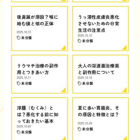
後鼻漏が原因？喉に
うっ滞性皮膚炎悪化
絡む痰と咳の正体
させないための日常
生活の注意点
2025.10.13
2025.10.12
未分類
未分類
リウマチ治療の副作
大人の溶連菌治療薬
用とつきあい方
と副作用について
2025.10.11
2025.10.10
未分類
未分類
浮腫（むくみ）と
夏に多い胃腸炎、そ
は？悪化する前に知
の原因と特徴とは？
っておきたい基本
2025.10.09
2025.10.09
未分類
未分類