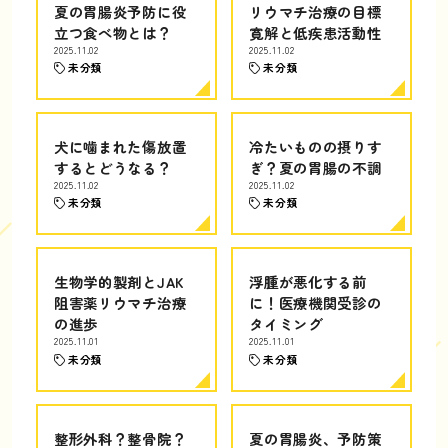
夏の胃腸炎予防に役
リウマチ治療の目標
立つ食べ物とは？
寛解と低疾患活動性
2025.11.02
2025.11.02
未分類
未分類
犬に噛まれた傷放置
冷たいものの摂りす
するとどうなる？
ぎ？夏の胃腸の不調
2025.11.02
2025.11.02
未分類
未分類
生物学的製剤とJAK
浮腫が悪化する前
阻害薬リウマチ治療
に！医療機関受診の
の進歩
タイミング
2025.11.01
2025.11.01
未分類
未分類
整形外科？整骨院？
夏の胃腸炎、予防策