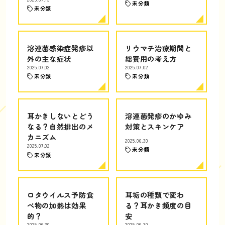
未分類
未分類
溶連菌感染症発疹以
リウマチ治療期間と
外の主な症状
総費用の考え方
2025.07.02
2025.07.02
未分類
未分類
耳かきしないとどう
溶連菌発疹のかゆみ
なる？自然排出のメ
対策とスキンケア
カニズム
2025.06.30
2025.07.02
未分類
未分類
ロタウイルス予防食
耳垢の種類で変わ
べ物の加熱は効果
る？耳かき頻度の目
的？
安
2025.06.30
2025.06.30