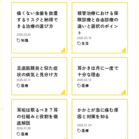
痛くない虫歯を放置
根管治療における保
するリスクと納得で
険診療と自由診療の
きる治療の選び方
違いと選択のポイン
ト
2026.03.29
2026.03.15
知識
生活
足底筋膜炎と似た症
耳かきは月に一度で
状の病気と見分け方
十分な理由
2026.02.17
2026.02.16
医療
医療
耳垢は取るべき？耳
かかとが急に痛む原
の仕組みと役割を徹
因と対策を知る
底解説
2026.01.24
2026.01.28
医療
医療