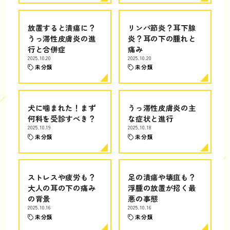
放置すると潰瘍に？
リンパ節炎？耳下腺
うっ滞性皮膚炎の進
炎？耳の下の腫れと
行と合併症
痛み
2025.10.20
2025.10.20
未分類
未分類
犬に噛まれた！まず
うっ滞性皮膚炎の主
何科を受診すべき？
な症状と進行
2025.10.19
2025.10.18
未分類
未分類
ストレスや疲労も？
足の潰瘍や壊疽も？
大人の耳の下の痛み
浮腫の放置が招く最
の背景
悪の事態
2025.10.16
2025.10.16
未分類
未分類