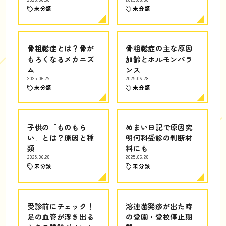
未分類
未分類
骨粗鬆症とは？骨が
骨粗鬆症の主な原因
もろくなるメカニズ
加齢とホルモンバラ
ム
ンス
2025.06.29
2025.06.28
未分類
未分類
子供の「ものもら
めまい日記で原因究
い」とは？原因と種
明何科受診の判断材
類
料にも
2025.06.28
2025.06.28
未分類
未分類
受診前にチェック！
溶連菌発疹が出た時
足の血管が浮き出る
の登園・登校停止期