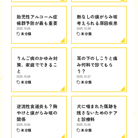
胎児性アルコール症
熱なしの痰がらみ咳
候群予防が最も重要
考えられる原因疾患
2025.10.09
2025.10.08
未分類
未分類
りんご病のかゆみ対
耳の下のしこりと痛
策、家庭でできるこ
み何科で診てもら
と
う？
2025.10.08
2025.10.07
未分類
未分類
逆流性食道炎も？胸
犬に噛まれた傷跡を
やけと痰がらみ咳の
残さないためのケア
関係
と診療科
2025.10.06
2025.10.06
未分類
未分類