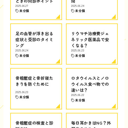
ときの問診ポイント
間
2025.06.27
2025.06.24
未分類
未分類
足の血管が浮き出る
リウマチ治療費ジェ
症状と受診のタイミ
ネリック医薬品で安
ング
くなる？
2025.06.24
2025.06.23
未分類
未分類
骨粗鬆症と骨折寝た
ロタウイルスとノロ
きりを防ぐために
ウイルス食べ物での
違いは？
2025.06.23
2025.06.22
未分類
未分類
骨粗鬆症の検査と診
毎日耳かきはNG？外