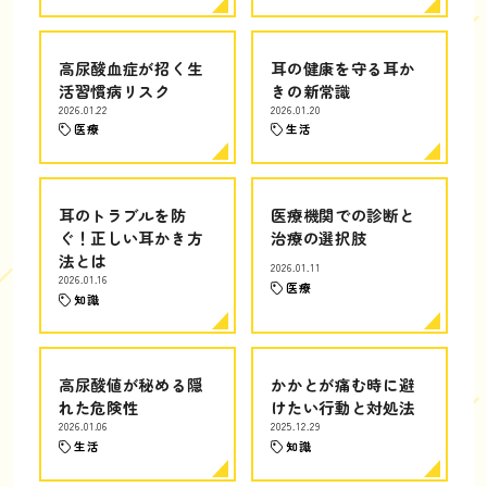
高尿酸血症が招く生
耳の健康を守る耳か
活習慣病リスク
きの新常識
2026.01.22
2026.01.20
医療
生活
耳のトラブルを防
医療機関での診断と
ぐ！正しい耳かき方
治療の選択肢
法とは
2026.01.11
2026.01.16
医療
知識
高尿酸値が秘める隠
かかとが痛む時に避
れた危険性
けたい行動と対処法
2026.01.06
2025.12.29
生活
知識