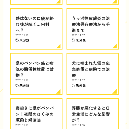
熱はないのに痰が絡
うっ滞性皮膚炎の治
む咳が続く…何科
療法保存療法から手
へ？
術まで
2025.11.17
2025.11.17
未分類
未分類
足のパンパン感と病
犬に噛まれた傷の応
気の関係性放置は禁
急処置と病院での治
物？
療
2025.11.17
2025.11.17
未分類
未分類
寝起きに足がパンパ
浮腫が悪化すると日
ン！夜間のむくみの
常生活にどんな影響
原因と解消法
が？
2025.11.16
2025.11.16