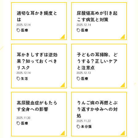
適切な耳かき頻度と
尿酸値高めが引き起
は
こす病気と対策
2025.12.14
2025.12.14
医療
医療
耳かきしすぎは逆効
子どもの耳掃除、ど
果？知っておくべき
うする？正しいケア
リスク
と注意点
2025.12.14
2025.12.13
生活
医療
高尿酸血症がもたら
りんご病の再燃とぶ
す全身への影響
り返すかゆみへの対
処
2025.11.30
2025.11.22
医療
未分類