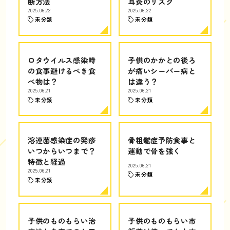
断方法
耳炎のリスク
2025.06.22
2025.06.22
未分類
未分類
ロタウイルス感染時
子供のかかとの後ろ
の食事避けるべき食
が痛いシーバー病と
べ物は？
は違う？
2025.06.21
2025.06.21
未分類
未分類
溶連菌感染症の発疹
骨粗鬆症予防食事と
いつからいつまで？
運動で骨を強く
特徴と経過
2025.06.21
2025.06.21
未分類
未分類
子供のものもらい治
子供のものもらい市