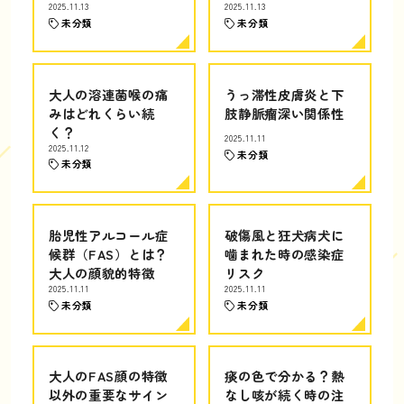
2025.11.13
2025.11.13
未分類
未分類
大人の溶連菌喉の痛
うっ滞性皮膚炎と下
みはどれくらい続
肢静脈瘤深い関係性
く？
2025.11.11
2025.11.12
未分類
未分類
胎児性アルコール症
破傷風と狂犬病犬に
候群（FAS）とは？
噛まれた時の感染症
大人の顔貌的特徴
リスク
2025.11.11
2025.11.11
未分類
未分類
大人のFAS顔の特徴
痰の色で分かる？熱
以外の重要なサイン
なし咳が続く時の注