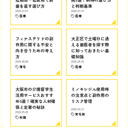
歯を直す選び方
と判断基準
2026.07.07
2026.07.07
医療
医療
フィナステリドの副
大正区で土曜日に通
作用に関する不安と
える歯医者を探す際
向き合うための考え
に知っておきたい基
方
礎知識
2026.06.08
2026.06.02
薄毛
医療
大阪市の介護留学生
ミノキシジル使用時
活用サービスおすす
の注意点と副作用の
め5選！確実な人材確
リスク管理
保と定着の秘訣
2026.03.31
2026.05.30
育毛剤
知識