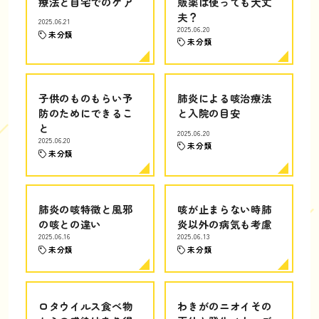
療法と自宅でのケア
販薬は使っても大丈
夫？
2025.06.21
2025.06.20
未分類
未分類
子供のものもらい予
肺炎による咳治療法
防のためにできるこ
と入院の目安
と
2025.06.20
2025.06.20
未分類
未分類
肺炎の咳特徴と風邪
咳が止まらない時肺
の咳との違い
炎以外の病気も考慮
2025.06.16
2025.06.13
未分類
未分類
ロタウイルス食べ物
わきがのニオイその