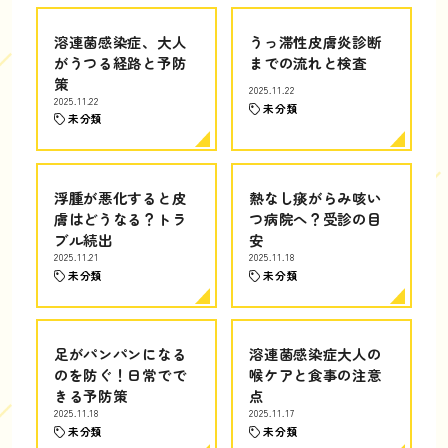
溶連菌感染症、大人
うっ滞性皮膚炎診断
がうつる経路と予防
までの流れと検査
策
2025.11.22
2025.11.22
未分類
未分類
浮腫が悪化すると皮
熱なし痰がらみ咳い
膚はどうなる？トラ
つ病院へ？受診の目
ブル続出
安
2025.11.21
2025.11.18
未分類
未分類
足がパンパンになる
溶連菌感染症大人の
のを防ぐ！日常でで
喉ケアと食事の注意
きる予防策
点
2025.11.18
2025.11.17
未分類
未分類