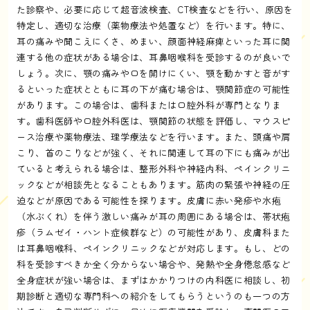
た診察や、必要に応じて超音波検査、CT検査などを行い、原因を
特定し、適切な治療（薬物療法や処置など）を行います。特に、
耳の痛みや聞こえにくさ、めまい、顔面神経麻痺といった耳に関
連する他の症状がある場合は、耳鼻咽喉科を受診するのが良いで
しょう。次に、顎の痛みや口を開けにくい、顎を動かすと音がす
るといった症状とともに耳の下が痛む場合は、顎関節症の可能性
があります。この場合は、歯科または口腔外科が専門となりま
す。歯科医師や口腔外科医は、顎関節の状態を評価し、マウスピ
ース治療や薬物療法、理学療法などを行います。また、頭痛や肩
こり、首のこりなどが強く、それに関連して耳の下にも痛みが出
ていると考えられる場合は、整形外科や神経内科、ペインクリニ
ックなどが相談先となることもあります。筋肉の緊張や神経の圧
迫などが原因である可能性を探ります。皮膚に赤い発疹や水疱
（水ぶくれ）を伴う激しい痛みが耳の周囲にある場合は、帯状疱
疹（ラムゼイ・ハント症候群など）の可能性があり、皮膚科また
は耳鼻咽喉科、ペインクリニックなどが対応します。もし、どの
科を受診すべきか全く分からない場合や、発熱や全身倦怠感など
全身症状が強い場合は、まずはかかりつけの内科医に相談し、初
期診断と適切な専門科への紹介をしてもらうというのも一つの方