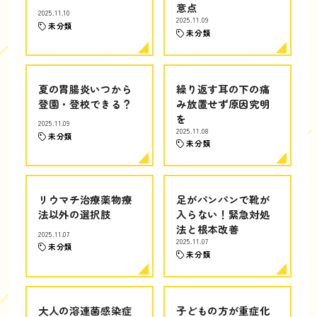
意点
2025.11.10
2025.11.09
未分類
未分類
夏の胃腸炎いつから
繰り返す耳の下の痛
登園・登校できる？
み放置せず原因究明
を
2025.11.09
2025.11.08
未分類
未分類
リウマチ治療薬物療
足がパンパンで靴が
法以外の選択肢
入らない！緊急対処
法と根本改善
2025.11.07
2025.11.07
未分類
未分類
大人の溶連菌感染症
子どもの方が重症化