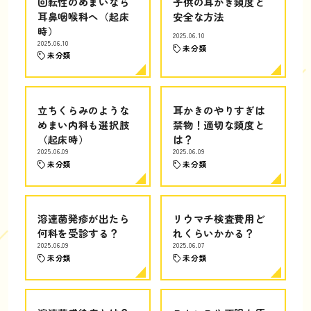
回転性のめまいなら
子供の耳かき頻度と
耳鼻咽喉科へ（起床
安全な方法
時）
2025.06.10
2025.06.10
未分類
未分類
立ちくらみのような
耳かきのやりすぎは
めまい内科も選択肢
禁物！適切な頻度と
（起床時）
は？
2025.06.09
2025.06.09
未分類
未分類
溶連菌発疹が出たら
リウマチ検査費用ど
何科を受診する？
れくらいかかる？
2025.06.09
2025.06.07
未分類
未分類