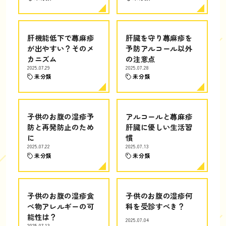
肝機能低下で蕁麻疹
肝臓を守り蕁麻疹を
が出やすい？そのメ
予防アルコール以外
カニズム
の注意点
2025.07.29
2025.07.28
未分類
未分類
子供のお腹の湿疹予
アルコールと蕁麻疹
防と再発防止のため
肝臓に優しい生活習
に
慣
2025.07.22
2025.07.13
未分類
未分類
子供のお腹の湿疹食
子供のお腹の湿疹何
べ物アレルギーの可
科を受診すべき？
能性は？
2025.07.04
2025.07.13