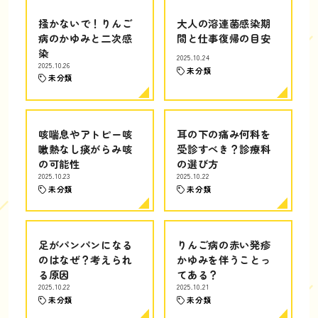
掻かないで！りんご
大人の溶連菌感染期
病のかゆみと二次感
間と仕事復帰の目安
染
2025.10.24
2025.10.26
未分類
未分類
咳喘息やアトピー咳
耳の下の痛み何科を
嗽熱なし痰がらみ咳
受診すべき？診療科
の可能性
の選び方
2025.10.23
2025.10.22
未分類
未分類
足がパンパンになる
りんご病の赤い発疹
のはなぜ？考えられ
かゆみを伴うことっ
る原因
てある？
2025.10.22
2025.10.21
未分類
未分類