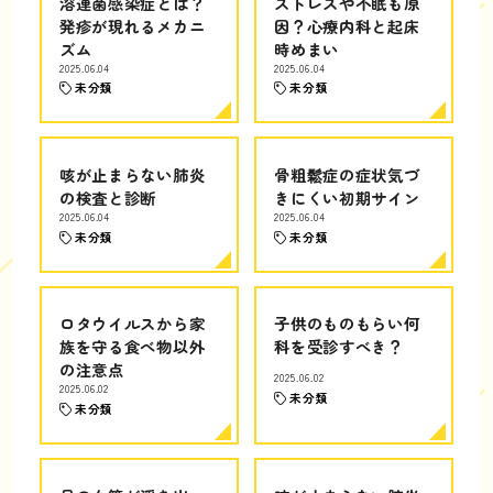
溶連菌感染症とは？
ストレスや不眠も原
発疹が現れるメカニ
因？心療内科と起床
ズム
時めまい
2025.06.04
2025.06.04
未分類
未分類
咳が止まらない肺炎
骨粗鬆症の症状気づ
の検査と診断
きにくい初期サイン
2025.06.04
2025.06.04
未分類
未分類
ロタウイルスから家
子供のものもらい何
族を守る食べ物以外
科を受診すべき？
の注意点
2025.06.02
2025.06.02
未分類
未分類