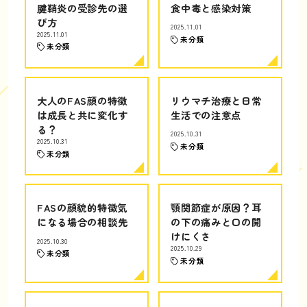
腱鞘炎の受診先の選
食中毒と感染対策
び方
2025.11.01
2025.11.01
未分類
未分類
大人のFAS顔の特徴
リウマチ治療と日常
は成長と共に変化す
生活での注意点
る？
2025.10.31
2025.10.31
未分類
未分類
FASの顔貌的特徴気
顎関節症が原因？耳
になる場合の相談先
の下の痛みと口の開
けにくさ
2025.10.30
2025.10.29
未分類
未分類