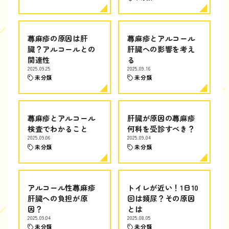
蕁麻疹の原因は肝
蕁麻疹とアルコール
臓？アルコールとの
肝臓への影響を考え
関連性
る
2025.09.25
2025.09.16
未分類
未分類
蕁麻疹とアルコール
肝臓が原因の蕁麻疹
検査でわかること
何科を受診すべき？
2025.09.06
2025.09.04
未分類
未分類
アルコール性蕁麻疹
トイレが近い！1日10
肝臓への負担が原
回は頻尿？その原因
因？
とは
2025.09.04
2025.08.05
未分類
未分類