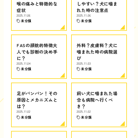
喉の痛みと特徴的な
しやすい？犬に噛ま
症状
れた時の注意点
2025.11.06
2025.11.06
未分類
未分類
FASの顔貌的特徴大
外科？皮膚科？犬に
人でも診断の決め手
噛まれた時の病院選
に？
び
2025.11.04
2025.11.03
未分類
未分類
足がパンパン！その
飼い犬に噛まれた場
原因とメカニズムと
合も病院へ行くべ
は？
き？
2025.11.02
2025.11.02
未分類
未分類