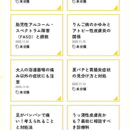
未分類
未分類
胎児性アルコール・
りんご病のかゆみと
スペクトラム障害
アトピー性皮膚炎の
（FASD）と顔貌
関係
2025.11.16
2025.11.15
未分類
未分類
大人の溶連菌喉の痛
夏バテと胃腸炎症状
み以外の症状にも注
の見分け方と対処
意
2025.11.14
2025.11.15
未分類
未分類
足がパンパンで痛
うっ滞性皮膚炎か
い！考えられること
も？最初に相談すべ
と対処法
き診療科