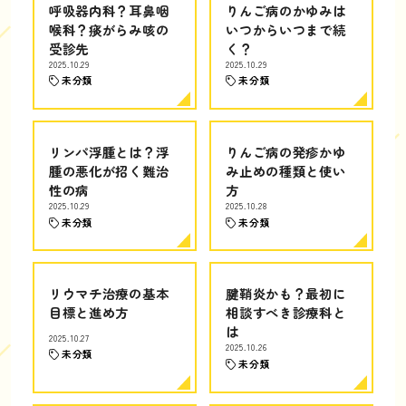
呼吸器内科？耳鼻咽
りんご病のかゆみは
喉科？痰がらみ咳の
いつからいつまで続
受診先
く？
2025.10.29
2025.10.29
未分類
未分類
リンパ浮腫とは？浮
りんご病の発疹かゆ
腫の悪化が招く難治
み止めの種類と使い
性の病
方
2025.10.29
2025.10.28
未分類
未分類
リウマチ治療の基本
腱鞘炎かも？最初に
目標と進め方
相談すべき診療科と
は
2025.10.27
2025.10.26
未分類
未分類