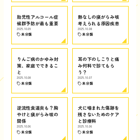
胎児性アルコール症
熱なしの痰がらみ咳
候群予防が最も重要
考えられる原因疾患
2025.10.09
2025.10.08
未分類
未分類
りんご病のかゆみ対
耳の下のしこりと痛
策、家庭でできるこ
み何科で診てもら
と
う？
2025.10.08
2025.10.07
未分類
未分類
逆流性食道炎も？胸
犬に噛まれた傷跡を
やけと痰がらみ咳の
残さないためのケア
関係
と診療科
2025.10.06
2025.10.06
未分類
未分類