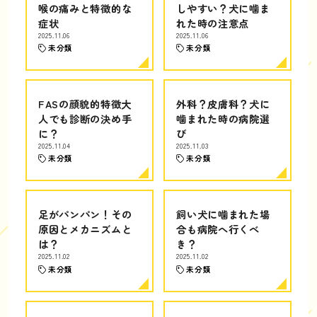
喉の痛みと特徴的な
しやすい？犬に噛ま
症状
れた時の注意点
2025.11.06
2025.11.06
未分類
未分類
FASの顔貌的特徴大
外科？皮膚科？犬に
人でも診断の決め手
噛まれた時の病院選
に？
び
2025.11.04
2025.11.03
未分類
未分類
足がパンパン！その
飼い犬に噛まれた場
原因とメカニズムと
合も病院へ行くべ
は？
き？
2025.11.02
2025.11.02
未分類
未分類