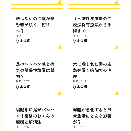
熱はないのに痰が絡
うっ滞性皮膚炎の治
む咳が続く…何科
療法保存療法から手
へ？
術まで
2025.11.17
2025.11.17
未分類
未分類
足のパンパン感と病
犬に噛まれた傷の応
気の関係性放置は禁
急処置と病院での治
物？
療
2025.11.17
2025.11.17
未分類
未分類
寝起きに足がパンパ
浮腫が悪化すると日
ン！夜間のむくみの
常生活にどんな影響
原因と解消法
が？
2025.11.16
2025.11.16