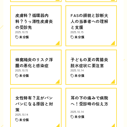
皮膚科？循環器内
FASの顔貌と診断大
科？うっ滞性皮膚炎
人の当事者への理解
の受診先
と支援
2025.10.15
2025.10.15
未分類
未分類
蜂窩織炎のリスク浮
子どもの夏の胃腸炎
腫の悪化と感染症
脱水症状に要注意
2025.10.15
2025.10.14
未分類
未分類
女性特有？足がパン
耳の下の痛みで病院
パンになる原因と対
へ！受診時の伝え方
策
2025.10.14
2025.10.14
未分類
未分類