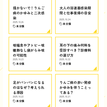
掻かないで！りんご
大人の溶連菌感染期
病のかゆみと二次感
間と仕事復帰の目安
染
2025.10.24
2025.10.26
未分類
未分類
咳喘息やアトピー咳
耳の下の痛み何科を
嗽熱なし痰がらみ咳
受診すべき？診療科
の可能性
の選び方
2025.10.23
2025.10.22
未分類
未分類
足がパンパンになる
りんご病の赤い発疹
のはなぜ？考えられ
かゆみを伴うことっ
る原因
てある？
2025.10.22
2025.10.21
未分類
未分類