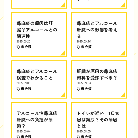
蕁麻疹の原因は肝
蕁麻疹とアルコール
臓？アルコールとの
肝臓への影響を考え
関連性
る
2025.09.25
2025.09.16
未分類
未分類
蕁麻疹とアルコール
肝臓が原因の蕁麻疹
検査でわかること
何科を受診すべき？
2025.09.06
2025.09.04
未分類
未分類
アルコール性蕁麻疹
トイレが近い！1日10
肝臓への負担が原
回は頻尿？その原因
因？
とは
2025.09.04
2025.08.05
未分類
未分類