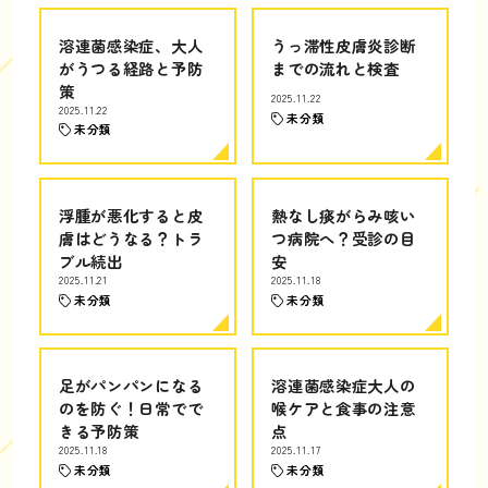
溶連菌感染症、大人
うっ滞性皮膚炎診断
がうつる経路と予防
までの流れと検査
策
2025.11.22
2025.11.22
未分類
未分類
浮腫が悪化すると皮
熱なし痰がらみ咳い
膚はどうなる？トラ
つ病院へ？受診の目
ブル続出
安
2025.11.21
2025.11.18
未分類
未分類
足がパンパンになる
溶連菌感染症大人の
のを防ぐ！日常でで
喉ケアと食事の注意
きる予防策
点
2025.11.18
2025.11.17
未分類
未分類