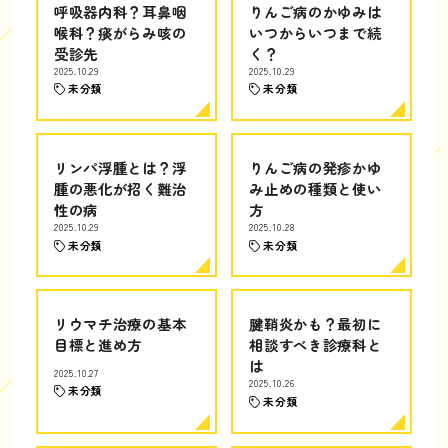
呼吸器内科？耳鼻咽
りんご病のかゆみは
喉科？痰がらみ咳の
いつからいつまで続
受診先
く？
2025.10.29
2025.10.29
未分類
未分類
リンパ浮腫とは？浮
りんご病の発疹かゆ
腫の悪化が招く難治
み止めの種類と使い
性の病
方
2025.10.29
2025.10.28
未分類
未分類
リウマチ治療の基本
腱鞘炎かも？最初に
目標と進め方
相談すべき診療科と
は
2025.10.27
2025.10.26
未分類
未分類