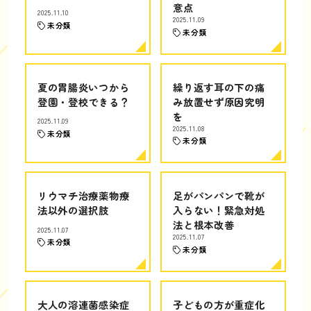
意点
2025.11.10
2025.11.09
未分類
未分類
夏の胃腸炎いつから
繰り返す耳の下の痛
登園・登校できる？
み放置せず原因究明
を
2025.11.09
2025.11.08
未分類
未分類
リウマチ治療薬物療
足がパンパンで靴が
法以外の選択肢
入らない！緊急対処
法と根本改善
2025.11.07
2025.11.07
未分類
未分類
大人の溶連菌感染症
子どもの方が重症化