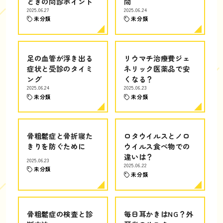
ときの問診ポイント
間
2025.06.27
2025.06.24
未分類
未分類
足の血管が浮き出る
リウマチ治療費ジェ
症状と受診のタイミ
ネリック医薬品で安
ング
くなる？
2025.06.24
2025.06.23
未分類
未分類
骨粗鬆症と骨折寝た
ロタウイルスとノロ
きりを防ぐために
ウイルス食べ物での
違いは？
2025.06.23
2025.06.22
未分類
未分類
骨粗鬆症の検査と診
毎日耳かきはNG？外