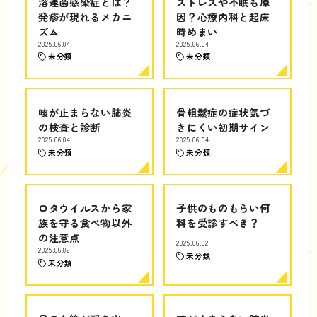
溶連菌感染症とは？
ストレスや不眠も原
発疹が現れるメカニ
因？心療内科と起床
ズム
時めまい
2025.06.04
2025.06.04
未分類
未分類
咳が止まらない肺炎
骨粗鬆症の症状気づ
の検査と診断
きにくい初期サイン
2025.06.04
2025.06.04
未分類
未分類
ロタウイルスから家
子供のものもらい何
族を守る食べ物以外
科を受診すべき？
の注意点
2025.06.02
2025.06.02
未分類
未分類