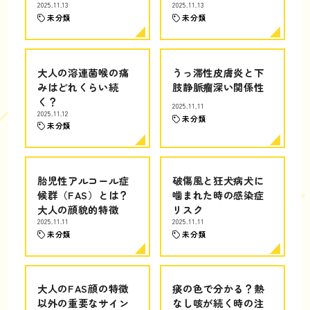
2025.11.13
2025.11.13
未分類
未分類
大人の溶連菌喉の痛
うっ滞性皮膚炎と下
みはどれくらい続
肢静脈瘤深い関係性
く？
2025.11.11
2025.11.12
未分類
未分類
胎児性アルコール症
破傷風と狂犬病犬に
候群（FAS）とは？
噛まれた時の感染症
大人の顔貌的特徴
リスク
2025.11.11
2025.11.11
未分類
未分類
大人のFAS顔の特徴
痰の色で分かる？熱
以外の重要なサイン
なし咳が続く時の注