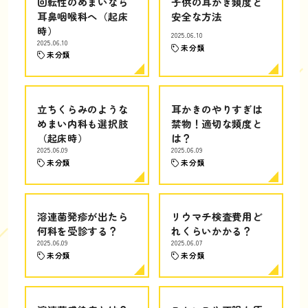
回転性のめまいなら
子供の耳かき頻度と
耳鼻咽喉科へ（起床
安全な方法
時）
2025.06.10
2025.06.10
未分類
未分類
立ちくらみのような
耳かきのやりすぎは
めまい内科も選択肢
禁物！適切な頻度と
（起床時）
は？
2025.06.09
2025.06.09
未分類
未分類
溶連菌発疹が出たら
リウマチ検査費用ど
何科を受診する？
れくらいかかる？
2025.06.09
2025.06.07
未分類
未分類