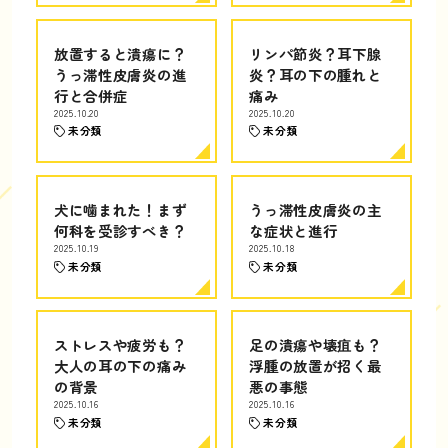
放置すると潰瘍に？
リンパ節炎？耳下腺
うっ滞性皮膚炎の進
炎？耳の下の腫れと
行と合併症
痛み
2025.10.20
2025.10.20
未分類
未分類
犬に噛まれた！まず
うっ滞性皮膚炎の主
何科を受診すべき？
な症状と進行
2025.10.19
2025.10.18
未分類
未分類
ストレスや疲労も？
足の潰瘍や壊疽も？
大人の耳の下の痛み
浮腫の放置が招く最
の背景
悪の事態
2025.10.16
2025.10.16
未分類
未分類