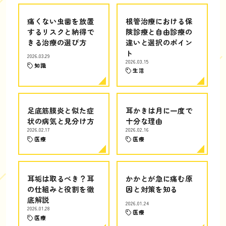
痛くない虫歯を放置
根管治療における保
するリスクと納得で
険診療と自由診療の
きる治療の選び方
違いと選択のポイン
ト
2026.03.29
2026.03.15
知識
生活
足底筋膜炎と似た症
耳かきは月に一度で
状の病気と見分け方
十分な理由
2026.02.17
2026.02.16
医療
医療
耳垢は取るべき？耳
かかとが急に痛む原
の仕組みと役割を徹
因と対策を知る
底解説
2026.01.24
2026.01.28
医療
医療