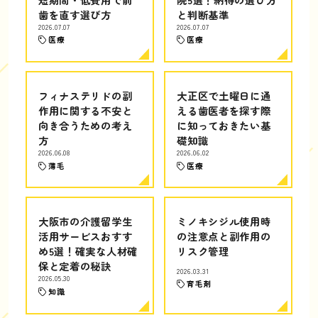
歯を直す選び方
と判断基準
2026.07.07
2026.07.07
医療
医療
フィナステリドの副
大正区で土曜日に通
作用に関する不安と
える歯医者を探す際
向き合うための考え
に知っておきたい基
方
礎知識
2026.06.08
2026.06.02
薄毛
医療
大阪市の介護留学生
ミノキシジル使用時
活用サービスおすす
の注意点と副作用の
め5選！確実な人材確
リスク管理
保と定着の秘訣
2026.03.31
2026.05.30
育毛剤
知識