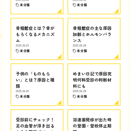
未分類
未分類
骨粗鬆症とは？骨が
骨粗鬆症の主な原因
もろくなるメカニズ
加齢とホルモンバラ
ム
ンス
2025.06.29
2025.06.28
未分類
未分類
子供の「ものもら
めまい日記で原因究
い」とは？原因と種
明何科受診の判断材
類
料にも
2025.06.28
2025.06.28
未分類
未分類
受診前にチェック！
溶連菌発疹が出た時
足の血管が浮き出る
の登園・登校停止期