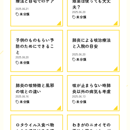
療法と自宅でのケア
販薬は使っても大丈
夫？
2025.06.21
2025.06.20
未分類
未分類
子供のものもらい予
肺炎による咳治療法
防のためにできるこ
と入院の目安
と
2025.06.20
2025.06.20
未分類
未分類
肺炎の咳特徴と風邪
咳が止まらない時肺
の咳との違い
炎以外の病気も考慮
2025.06.16
2025.06.13
未分類
未分類
ロタウイルス食べ物
わきがのニオイその