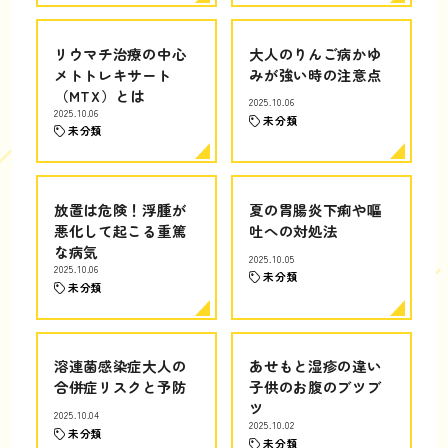
リウマチ治療の中心
大人のりんご病かゆ
メトトレキサート
みが強い時の注意点
（MTX）とは
2025.10.06
2025.10.06
未分類
未分類
放置は危険！浮腫が
夏の胃腸炎下痢や嘔
悪化して起こる重篤
吐への対処法
な病気
2025.10.05
2025.10.06
未分類
未分類
溶連菌感染症大人の
あせもと湿疹の違い
合併症リスクと予防
子供のお腹のブツブ
ツ
2025.10.04
2025.10.02
未分類
未分類