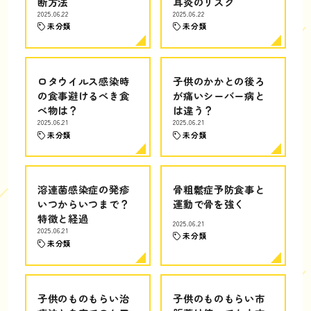
断方法
耳炎のリスク
2025.06.22
2025.06.22
未分類
未分類
ロタウイルス感染時
子供のかかとの後ろ
の食事避けるべき食
が痛いシーバー病と
べ物は？
は違う？
2025.06.21
2025.06.21
未分類
未分類
溶連菌感染症の発疹
骨粗鬆症予防食事と
いつからいつまで？
運動で骨を強く
特徴と経過
2025.06.21
2025.06.21
未分類
未分類
子供のものもらい治
子供のものもらい市