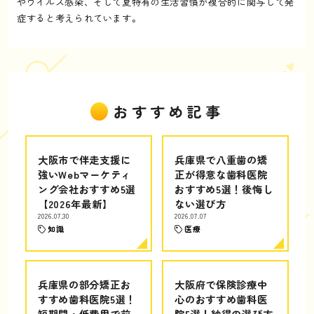
やウイルス感染、そして夏特有の生活習慣が複合的に関与して発
症すると考えられています。
おすすめ記事
大阪市で伴走支援に
兵庫県で八重歯の矯
強いWebマーケティ
正が得意な歯科医院
ング会社おすすめ5選
おすすめ5選！後悔し
【2026年最新】
ない選び方
2026.07.30
2026.07.07
知識
医療
兵庫県の部分矯正お
大阪府で保険診療中
すすめ歯科医院5選！
心のおすすめ歯科医
短期間・低費用で前
院5選！納得の選び方