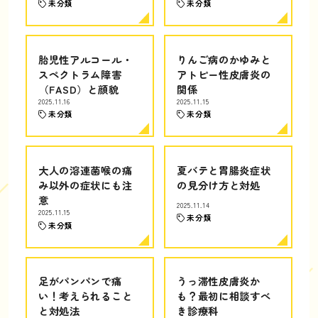
未分類
未分類
胎児性アルコール・
りんご病のかゆみと
スペクトラム障害
アトピー性皮膚炎の
（FASD）と顔貌
関係
2025.11.16
2025.11.15
未分類
未分類
大人の溶連菌喉の痛
夏バテと胃腸炎症状
み以外の症状にも注
の見分け方と対処
意
2025.11.14
2025.11.15
未分類
未分類
足がパンパンで痛
うっ滞性皮膚炎か
い！考えられること
も？最初に相談すべ
と対処法
き診療科