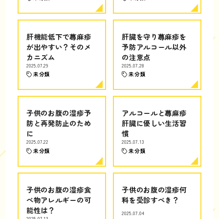
肝機能低下で蕁麻疹
肝臓を守り蕁麻疹を
が出やすい？そのメ
予防アルコール以外
カニズム
の注意点
2025.07.29
2025.07.28
未分類
未分類
子供のお腹の湿疹予
アルコールと蕁麻疹
防と再発防止のため
肝臓に優しい生活習
に
慣
2025.07.22
2025.07.13
未分類
未分類
子供のお腹の湿疹食
子供のお腹の湿疹何
べ物アレルギーの可
科を受診すべき？
能性は？
2025.07.04
2025.07.13