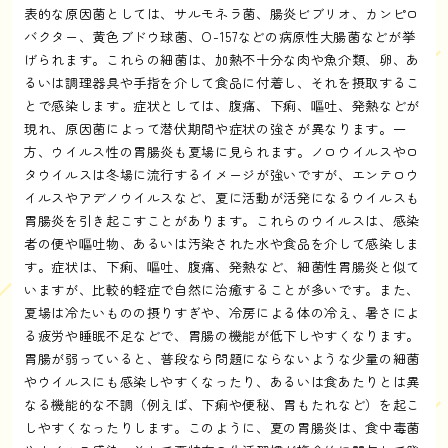
表的な原因菌としては、サルモネラ菌、腸炎ビブリオ、カンピロ
バクター、黄色ブドウ球菌、O-157などの病原性大腸菌などが挙
げられます。これらの細菌は、加熱不十分な肉や魚介類、卵、あ
るいは調理器具や手指を介して食品に付着し、それを摂取するこ
とで感染します。症状としては、腹痛、下痢、嘔吐、発熱などが
現れ、原因菌によって潜伏期間や症状の強さが異なります。一
方、ウイルス性の胃腸炎も夏場に見られます。ノロウイルスやロ
タウイルスは冬場に流行するイメージが強いですが、エンテロウ
イルスやアデノウイルスなど、夏に活動が活発になるウイルスも
胃腸炎を引き起こすことがあります。これらのウイルスは、感染
者の便や嘔吐物、あるいは汚染された水や食品を介して感染しま
す。症状は、下痢、嘔吐、腹痛、発熱など、細菌性胃腸炎と似て
いますが、比較的軽症で自然に治癒することが多いです。また、
夏場は冷たいものの摂りすぎや、冷房による体の冷え、暑さによ
る疲労や睡眠不足などで、胃腸の機能が低下しやすくなります。
胃腸が弱っていると、普段なら問題にならないような少量の細菌
やウイルスにも感染しやすくなったり、あるいは食あたりとは異
なる機能的な不調（例えば、下痢や便秘、胃もたれなど）を起こ
しやすくなったりします。このように、夏の胃腸炎は、食中毒菌