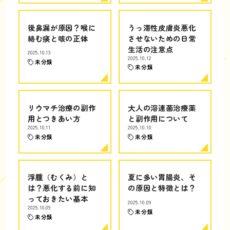
後鼻漏が原因？喉に
うっ滞性皮膚炎悪化
絡む痰と咳の正体
させないための日常
生活の注意点
2025.10.13
2025.10.12
未分類
未分類
リウマチ治療の副作
大人の溶連菌治療薬
用とつきあい方
と副作用について
2025.10.11
2025.10.10
未分類
未分類
浮腫（むくみ）と
夏に多い胃腸炎、そ
は？悪化する前に知
の原因と特徴とは？
っておきたい基本
2025.10.09
2025.10.09
未分類
未分類