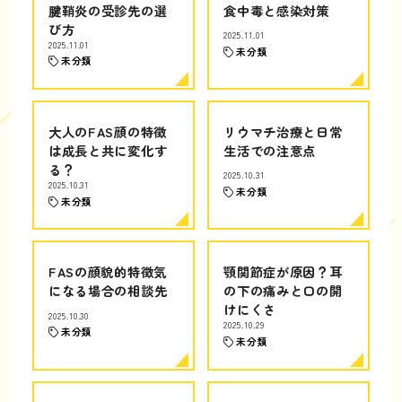
腱鞘炎の受診先の選
食中毒と感染対策
び方
2025.11.01
2025.11.01
未分類
未分類
大人のFAS顔の特徴
リウマチ治療と日常
は成長と共に変化す
生活での注意点
る？
2025.10.31
2025.10.31
未分類
未分類
FASの顔貌的特徴気
顎関節症が原因？耳
になる場合の相談先
の下の痛みと口の開
けにくさ
2025.10.30
2025.10.29
未分類
未分類