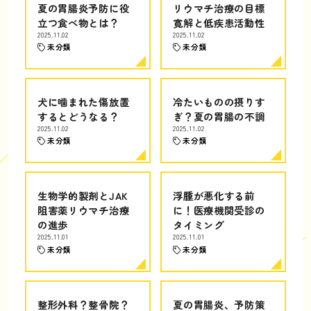
夏の胃腸炎予防に役
リウマチ治療の目標
立つ食べ物とは？
寛解と低疾患活動性
2025.11.02
2025.11.02
未分類
未分類
犬に噛まれた傷放置
冷たいものの摂りす
するとどうなる？
ぎ？夏の胃腸の不調
2025.11.02
2025.11.02
未分類
未分類
生物学的製剤とJAK
浮腫が悪化する前
阻害薬リウマチ治療
に！医療機関受診の
の進歩
タイミング
2025.11.01
2025.11.01
未分類
未分類
整形外科？整骨院？
夏の胃腸炎、予防策