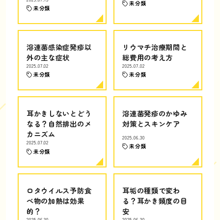
未分類
未分類
溶連菌感染症発疹以
リウマチ治療期間と
外の主な症状
総費用の考え方
2025.07.02
2025.07.02
未分類
未分類
耳かきしないとどう
溶連菌発疹のかゆみ
なる？自然排出のメ
対策とスキンケア
カニズム
2025.06.30
2025.07.02
未分類
未分類
ロタウイルス予防食
耳垢の種類で変わ
べ物の加熱は効果
る？耳かき頻度の目
的？
安
2025.06.30
2025.06.30