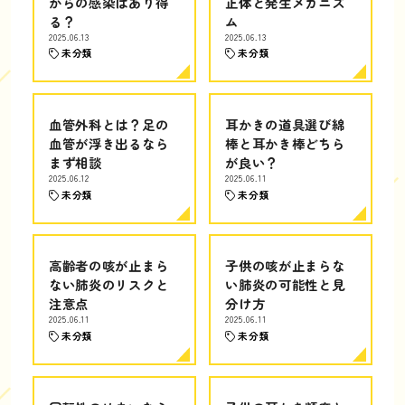
からの感染はあり得
正体と発生メカニズ
る？
ム
2025.06.13
2025.06.13
未分類
未分類
血管外科とは？足の
耳かきの道具選び綿
血管が浮き出るなら
棒と耳かき棒どちら
まず相談
が良い？
2025.06.12
2025.06.11
未分類
未分類
高齢者の咳が止まら
子供の咳が止まらな
ない肺炎のリスクと
い肺炎の可能性と見
注意点
分け方
2025.06.11
2025.06.11
未分類
未分類