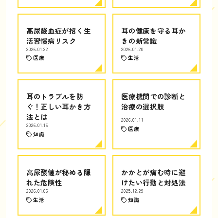
高尿酸血症が招く生
耳の健康を守る耳か
活習慣病リスク
きの新常識
2026.01.22
2026.01.20
医療
生活
耳のトラブルを防
医療機関での診断と
ぐ！正しい耳かき方
治療の選択肢
法とは
2026.01.11
2026.01.16
医療
知識
高尿酸値が秘める隠
かかとが痛む時に避
れた危険性
けたい行動と対処法
2026.01.06
2025.12.29
生活
知識