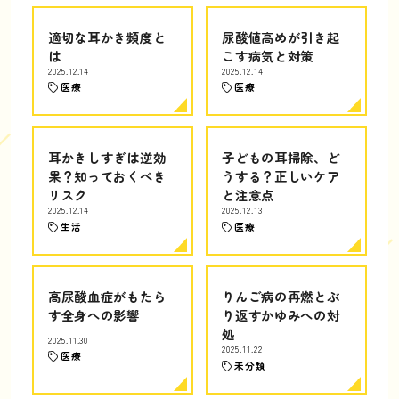
適切な耳かき頻度と
尿酸値高めが引き起
は
こす病気と対策
2025.12.14
2025.12.14
医療
医療
耳かきしすぎは逆効
子どもの耳掃除、ど
果？知っておくべき
うする？正しいケア
リスク
と注意点
2025.12.14
2025.12.13
生活
医療
高尿酸血症がもたら
りんご病の再燃とぶ
す全身への影響
り返すかゆみへの対
処
2025.11.30
2025.11.22
医療
未分類