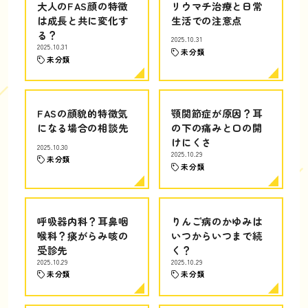
大人のFAS顔の特徴
リウマチ治療と日常
は成長と共に変化す
生活での注意点
る？
2025.10.31
2025.10.31
未分類
未分類
FASの顔貌的特徴気
顎関節症が原因？耳
になる場合の相談先
の下の痛みと口の開
けにくさ
2025.10.30
2025.10.29
未分類
未分類
呼吸器内科？耳鼻咽
りんご病のかゆみは
喉科？痰がらみ咳の
いつからいつまで続
受診先
く？
2025.10.29
2025.10.29
未分類
未分類