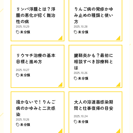
リンパ浮腫とは？浮
りんご病の発疹かゆ
腫の悪化が招く難治
み止めの種類と使い
性の病
方
2025.10.29
2025.10.28
未分類
未分類
リウマチ治療の基本
腱鞘炎かも？最初に
目標と進め方
相談すべき診療科と
は
2025.10.27
2025.10.26
未分類
未分類
掻かないで！りんご
大人の溶連菌感染期
病のかゆみと二次感
間と仕事復帰の目安
染
2025.10.24
2025.10.26
未分類
未分類