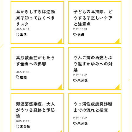
耳かきしすぎは逆効
子どもの耳掃除、ど
果？知っておくべき
うする？正しいケア
リスク
と注意点
2025.12.14
2025.12.13
生活
医療
高尿酸血症がもたら
りんご病の再燃とぶ
す全身への影響
り返すかゆみへの対
処
2025.11.30
2025.11.22
医療
未分類
溶連菌感染症、大人
うっ滞性皮膚炎診断
がうつる経路と予防
までの流れと検査
策
2025.11.22
2025.11.22
未分類
未分類