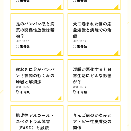
未分類
未分類
足のパンパン感と病
犬に噛まれた傷の応
気の関係性放置は禁
急処置と病院での治
物？
療
2025.11.17
2025.11.17
未分類
未分類
寝起きに足がパンパ
浮腫が悪化すると日
ン！夜間のむくみの
常生活にどんな影響
原因と解消法
が？
2025.11.16
2025.11.16
未分類
未分類
胎児性アルコール・
りんご病のかゆみと
スペクトラム障害
アトピー性皮膚炎の
（FASD）と顔貌
関係