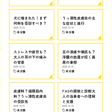
犬に噛まれた！まず
うっ滞性皮膚炎の主
何科を受診すべき？
な症状と進行
2025.10.19
2025.10.18
未分類
未分類
ストレスや疲労も？
足の潰瘍や壊疽も？
大人の耳の下の痛み
浮腫の放置が招く最
の背景
悪の事態
2025.10.16
2025.10.16
未分類
未分類
皮膚科？循環器内
FASの顔貌と診断大
科？うっ滞性皮膚炎
人の当事者への理解
の受診先
と支援
2025.10.15
2025.10.15
未分類
未分類