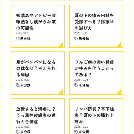
咳喘息やアトピー咳
耳の下の痛み何科を
嗽熱なし痰がらみ咳
受診すべき？診療科
の可能性
の選び方
2025.10.23
2025.10.22
未分類
未分類
足がパンパンになる
りんご病の赤い発疹
のはなぜ？考えられ
かゆみを伴うことっ
る原因
てある？
2025.10.22
2025.10.21
未分類
未分類
放置すると潰瘍に？
リンパ節炎？耳下腺
うっ滞性皮膚炎の進
炎？耳の下の腫れと
行と合併症
痛み
2025.10.20
2025.10.20
未分類
未分類