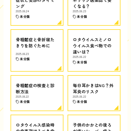
ング
くなる？
2025.06.24
2025.06.23
未分類
未分類
骨粗鬆症と骨折寝た
ロタウイルスとノロ
きりを防ぐために
ウイルス食べ物での
違いは？
2025.06.23
2025.06.22
未分類
未分類
骨粗鬆症の検査と診
毎日耳かきはNG？外
断方法
耳炎のリスク
2025.06.22
2025.06.22
未分類
未分類
ロタウイルス感染時
子供のかかとの後ろ
の食事避けるべき食
が痛いシーバー病と