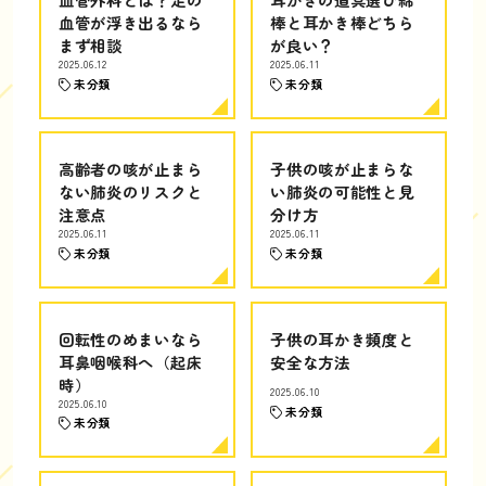
血管が浮き出るなら
棒と耳かき棒どちら
まず相談
が良い？
2025.06.12
2025.06.11
未分類
未分類
高齢者の咳が止まら
子供の咳が止まらな
ない肺炎のリスクと
い肺炎の可能性と見
注意点
分け方
2025.06.11
2025.06.11
未分類
未分類
回転性のめまいなら
子供の耳かき頻度と
耳鼻咽喉科へ（起床
安全な方法
時）
2025.06.10
2025.06.10
未分類
未分類