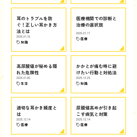
耳のトラブルを防
医療機関での診断と
ぐ！正しい耳かき方
治療の選択肢
法とは
2026.01.11
2026.01.16
医療
知識
高尿酸値が秘める隠
かかとが痛む時に避
れた危険性
けたい行動と対処法
2026.01.06
2025.12.29
生活
知識
適切な耳かき頻度と
尿酸値高めが引き起
は
こす病気と対策
2025.12.14
2025.12.14
医療
医療