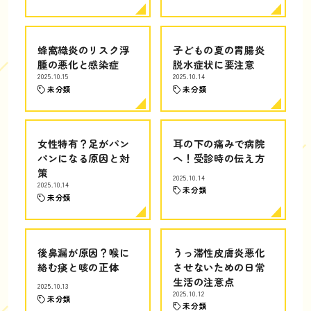
蜂窩織炎のリスク浮
子どもの夏の胃腸炎
腫の悪化と感染症
脱水症状に要注意
2025.10.15
2025.10.14
未分類
未分類
女性特有？足がパン
耳の下の痛みで病院
パンになる原因と対
へ！受診時の伝え方
策
2025.10.14
2025.10.14
未分類
未分類
後鼻漏が原因？喉に
うっ滞性皮膚炎悪化
絡む痰と咳の正体
させないための日常
生活の注意点
2025.10.13
2025.10.12
未分類
未分類