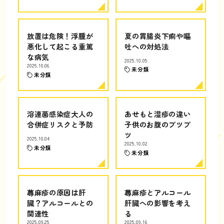
放置は危険！浮腫が
夏の胃腸炎下痢や嘔
悪化して起こる重篤
吐への対処法
な病気
2025.10.05
2025.10.06
未分類
未分類
溶連菌感染症大人の
あせもと湿疹の違い
合併症リスクと予防
子供のお腹のブツブ
ツ
2025.10.04
2025.10.02
未分類
未分類
蕁麻疹の原因は肝
蕁麻疹とアルコール
臓？アルコールとの
肝臓への影響を考え
関連性
る
2025.09.25
2025.09.16