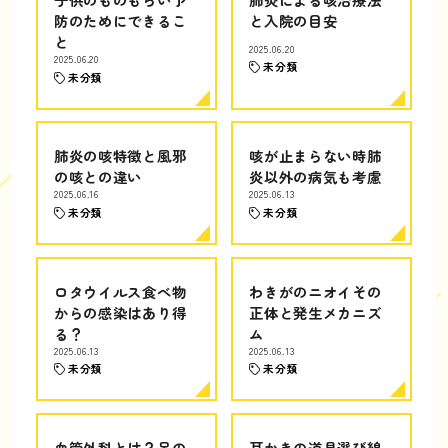
防のためにできるこ
と入院の目安
と
2025.06.20
2025.06.20
未分類
未分類
肺炎の咳特徴と風邪
咳が止まらない時肺
の咳との違い
炎以外の病気も考慮
2025.06.16
2025.06.13
未分類
未分類
ロタウイルス食べ物
わきがのニオイその
からの感染はあり得
正体と発生メカニズ
る？
ム
2025.06.13
2025.06.13
未分類
未分類
血管外科とは？足の
耳かきの道具選び綿