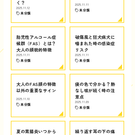
く？
2025.11.11
2025.11.12
未分類
未分類
胎児性アルコール症
破傷風と狂犬病犬に
候群（FAS）とは？
噛まれた時の感染症
大人の顔貌的特徴
リスク
2025.11.11
2025.11.11
未分類
未分類
大人のFAS顔の特徴
痰の色で分かる？熱
以外の重要なサイン
なし咳が続く時の注
意点
2025.11.10
2025.11.09
未分類
未分類
夏の胃腸炎いつから
繰り返す耳の下の痛