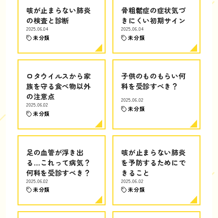
咳が止まらない肺炎
骨粗鬆症の症状気づ
の検査と診断
きにくい初期サイン
2025.06.04
2025.06.04
未分類
未分類
ロタウイルスから家
子供のものもらい何
族を守る食べ物以外
科を受診すべき？
の注意点
2025.06.02
2025.06.02
未分類
未分類
足の血管が浮き出
咳が止まらない肺炎
る…これって病気？
を予防するためにで
何科を受診すべき？
きること
2025.06.02
2025.06.02
未分類
未分類