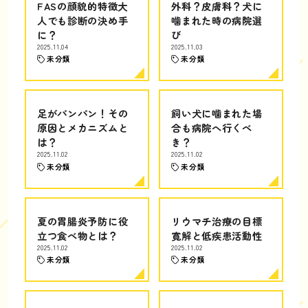
FASの顔貌的特徴大
外科？皮膚科？犬に
人でも診断の決め手
噛まれた時の病院選
に？
び
2025.11.04
2025.11.03
未分類
未分類
足がパンパン！その
飼い犬に噛まれた場
原因とメカニズムと
合も病院へ行くべ
は？
き？
2025.11.02
2025.11.02
未分類
未分類
夏の胃腸炎予防に役
リウマチ治療の目標
立つ食べ物とは？
寛解と低疾患活動性
2025.11.02
2025.11.02
未分類
未分類