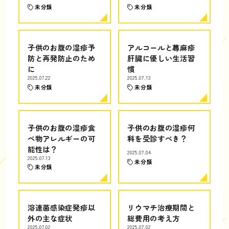
未分類
未分類
子供のお腹の湿疹予
アルコールと蕁麻疹
防と再発防止のため
肝臓に優しい生活習
に
慣
2025.07.22
2025.07.13
未分類
未分類
子供のお腹の湿疹食
子供のお腹の湿疹何
べ物アレルギーの可
科を受診すべき？
能性は？
2025.07.04
2025.07.13
未分類
未分類
溶連菌感染症発疹以
リウマチ治療期間と
外の主な症状
総費用の考え方
2025.07.02
2025.07.02