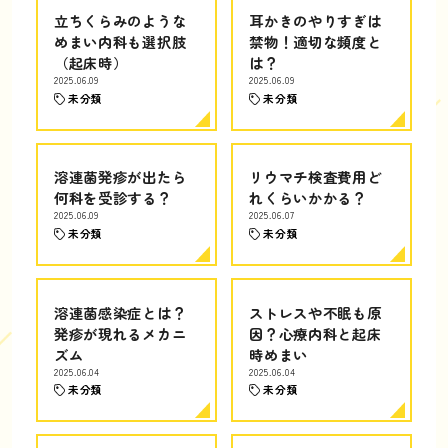
立ちくらみのような
耳かきのやりすぎは
めまい内科も選択肢
禁物！適切な頻度と
（起床時）
は？
2025.06.09
2025.06.09
未分類
未分類
溶連菌発疹が出たら
リウマチ検査費用ど
何科を受診する？
れくらいかかる？
2025.06.09
2025.06.07
未分類
未分類
溶連菌感染症とは？
ストレスや不眠も原
発疹が現れるメカニ
因？心療内科と起床
ズム
時めまい
2025.06.04
2025.06.04
未分類
未分類