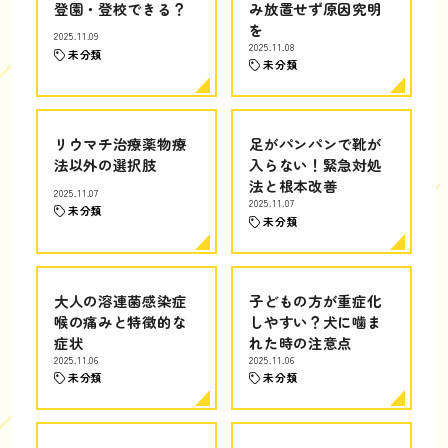
登園・登校できる？
み放置せず原因究明
を
2025.11.09
2025.11.08
未分類
未分類
リウマチ治療薬物療
足がパンパンで靴が
法以外の選択肢
入らない！緊急対処
法と根本改善
2025.11.07
2025.11.07
未分類
未分類
大人の溶連菌感染症
子どもの方が重症化
喉の痛みと特徴的な
しやすい？犬に噛ま
症状
れた時の注意点
2025.11.06
2025.11.06
未分類
未分類