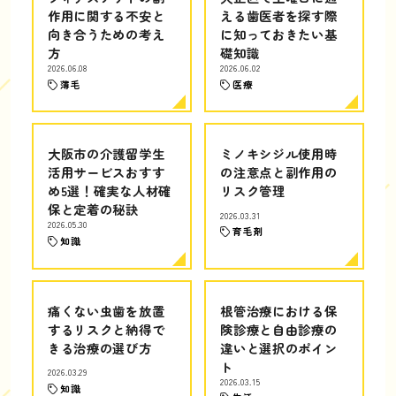
作用に関する不安と
える歯医者を探す際
向き合うための考え
に知っておきたい基
方
礎知識
2026.06.08
2026.06.02
薄毛
医療
大阪市の介護留学生
ミノキシジル使用時
活用サービスおすす
の注意点と副作用の
め5選！確実な人材確
リスク管理
保と定着の秘訣
2026.03.31
2026.05.30
育毛剤
知識
痛くない虫歯を放置
根管治療における保
するリスクと納得で
険診療と自由診療の
きる治療の選び方
違いと選択のポイン
ト
2026.03.29
2026.03.15
知識