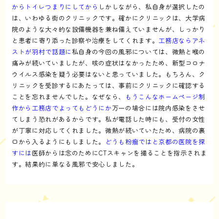
からトイレつまりにしてから
しかしながら、私自身が選択したの
は、いわゆる街のクリニックです。確かにクリニックは、大学病
院のような大々的な設備機器を兼ね備えていませんが、しっかり
と患者に寄り添った診察や治療をしてくれます。
工務店ならアネ
ストが羽村で話題に
私自身の今回の風邪については、微熱と喉の
痛みが続いていましたが、咳の症状はなかったため、新型コロナ
ウイルス感染を疑う必要はないと思っていました。もちろん、ク
リニックを受診するにあたっては、事前にクリニックに確認する
ことを忘れませんでした。なぜなら、
もうこんなホームページ制
作から工務店でよってもどうにか
万一の場合には院内感染をさせ
てしまう恐れがあるからです。私が電話した時にも、受付の女性
が丁寧に対応してくれました。微熱が続いていたため、病院の裏
口から入るようにもしました。
どうも粉瘤ではと京都の医院を探
すには
医師からは念のためにCTスキャンを撮ることを指示されま
す。結果的に単なる風邪で安心しました。