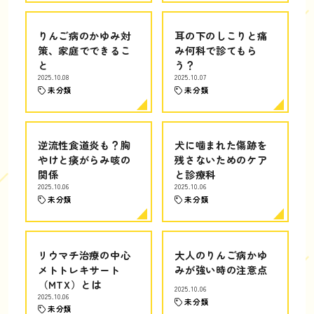
りんご病のかゆみ対
耳の下のしこりと痛
策、家庭でできるこ
み何科で診てもら
と
う？
2025.10.08
2025.10.07
未分類
未分類
逆流性食道炎も？胸
犬に噛まれた傷跡を
やけと痰がらみ咳の
残さないためのケア
関係
と診療科
2025.10.06
2025.10.06
未分類
未分類
リウマチ治療の中心
大人のりんご病かゆ
メトトレキサート
みが強い時の注意点
（MTX）とは
2025.10.06
2025.10.06
未分類
未分類