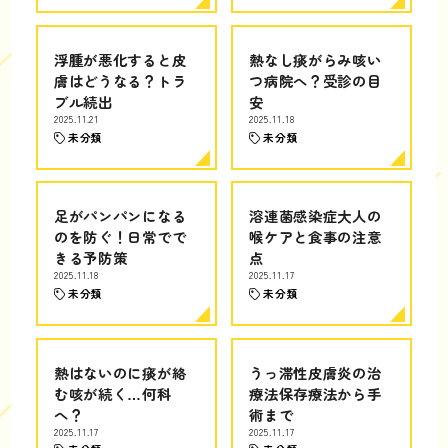
浮腫が悪化すると皮
熱なし痰がらみ咳い
膚はどうなる？トラ
つ病院へ？受診の目
ブル続出
安
2025.11.21
2025.11.18
未分類
未分類
足がパンパンになる
溶連菌感染症大人の
のを防ぐ！日常でで
喉ケアと食事の注意
きる予防策
点
2025.11.18
2025.11.17
未分類
未分類
熱はないのに痰が絡
うっ滞性皮膚炎の治
む咳が続く…何科
療法保存療法から手
へ？
術まで
2025.11.17
2025.11.17