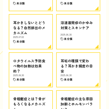
未分類
未分類
耳かきしないとどう
溶連菌発疹のかゆみ
なる？自然排出のメ
対策とスキンケア
カニズム
2025.06.30
2025.07.02
未分類
未分類
ロタウイルス予防食
耳垢の種類で変わ
べ物の加熱は効果
る？耳かき頻度の目
的？
安
2025.06.30
2025.06.30
未分類
未分類
骨粗鬆症とは？骨が
骨粗鬆症の主な原因
もろくなるメカニズ
加齢とホルモンバラ
ム
ンス