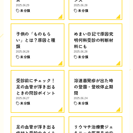
2025.06.29
2025.06.28
未分類
未分類
子供の「ものもら
めまい日記で原因究
い」とは？原因と種
明何科受診の判断材
類
料にも
2025.06.28
2025.06.28
未分類
未分類
受診前にチェック！
溶連菌発疹が出た時
足の血管が浮き出る
の登園・登校停止期
ときの問診ポイント
間
2025.06.27
2025.06.24
未分類
未分類
足の血管が浮き出る
リウマチ治療費ジェ
症状と受診のタイミ
ネリック医薬品で安