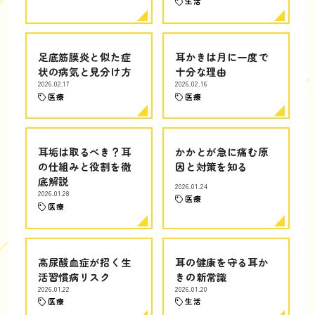
生活
足底筋膜炎と似た症
耳かきは月に一度で
状の病気と見分け方
十分な理由
2026.02.17
2026.02.16
医療
医療
耳垢は取るべき？耳
かかとが急に痛む原
の仕組みと役割を徹
因と対策を知る
底解説
2026.01.24
2026.01.28
医療
医療
高尿酸血症が招く生
耳の健康を守る耳か
活習慣病リスク
きの新常識
2026.01.22
2026.01.20
医療
生活