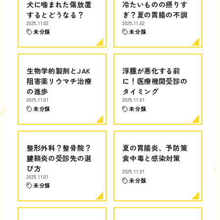
犬に噛まれた傷放置
冷たいものの摂りす
するとどうなる？
ぎ？夏の胃腸の不調
2025.11.02
2025.11.02
未分類
未分類
生物学的製剤とJAK
浮腫が悪化する前
阻害薬リウマチ治療
に！医療機関受診の
の進歩
タイミング
2025.11.01
2025.11.01
未分類
未分類
整形外科？整骨院？
夏の胃腸炎、予防策
腱鞘炎の受診先の選
食中毒と感染対策
び方
2025.11.01
2025.11.01
未分類
未分類