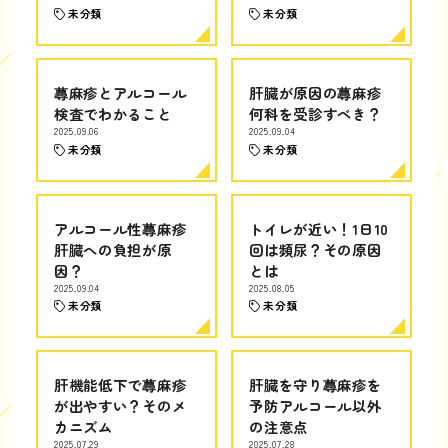
未分類
未分類
蕁麻疹とアルコール
肝臓が原因の蕁麻疹
検査でわかること
何科を受診すべき？
2025.09.06
2025.09.04
未分類
未分類
アルコール性蕁麻疹
トイレが近い！1日10
肝臓への負担が原
回は頻尿？その原因
因？
とは
2025.09.04
2025.08.05
未分類
未分類
肝機能低下で蕁麻疹
肝臓を守り蕁麻疹を
が出やすい？そのメ
予防アルコール以外
カニズム
の注意点
2025.07.29
2025.07.28