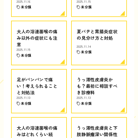
2025.11.16
2025.11.15
未分類
未分類
大人の溶連菌喉の痛
夏バテと胃腸炎症状
み以外の症状にも注
の見分け方と対処
意
2025.11.14
2025.11.15
未分類
未分類
足がパンパンで痛
うっ滞性皮膚炎か
い！考えられること
も？最初に相談すべ
と対処法
き診療科
2025.11.13
2025.11.13
未分類
未分類
大人の溶連菌喉の痛
うっ滞性皮膚炎と下
みはどれくらい続
肢静脈瘤深い関係性