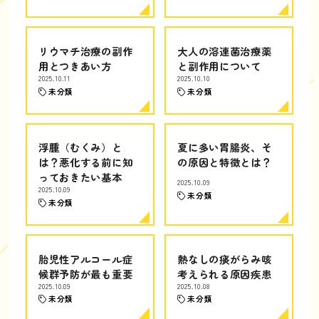
リウマチ治療の副作
大人の溶連菌治療薬
用とつきあい方
と副作用について
2025.10.11
2025.10.10
未分類
未分類
浮腫（むくみ）と
夏に多い胃腸炎、そ
は？悪化する前に知
の原因と特徴とは？
っておきたい基本
2025.10.09
2025.10.09
未分類
未分類
胎児性アルコール症
熱なしの痰がらみ咳
候群予防が最も重要
考えられる原因疾患
2025.10.09
2025.10.08
未分類
未分類