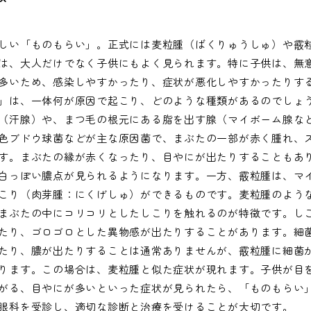
しい「ものもらい」。正式には麦粒腫（ばくりゅうしゅ）や霰
は、大人だけでなく子供にもよく見られます。特に子供は、無
多いため、感染しやすかったり、症状が悪化しやすかったりす
」は、一体何が原因で起こり、どのような種類があるのでしょ
（汗腺）や、まつ毛の根元にある脂を出す腺（マイボーム腺な
色ブドウ球菌などが主な原因菌で、まぶたの一部が赤く腫れ、
す。まぶたの縁が赤くなったり、目やにが出たりすることもあ
白っぽい膿点が見られるようになります。一方、霰粒腫は、マ
こり（肉芽腫：にくげしゅ）ができるものです。麦粒腫のよう
まぶたの中にコリコリとしたしこりを触れるのが特徴です。し
たり、ゴロゴロとした異物感が出たりすることがあります。細
たり、膿が出たりすることは通常ありませんが、霰粒腫に細菌
ります。この場合は、麦粒腫と似た症状が現れます。子供が目
がる、目やにが多いといった症状が見られたら、「ものもらい
眼科を受診し、適切な診断と治療を受けることが大切です。