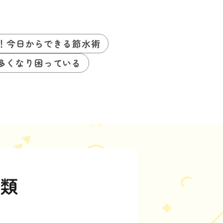
P！今日からできる節水術
多くなり困っている
種類