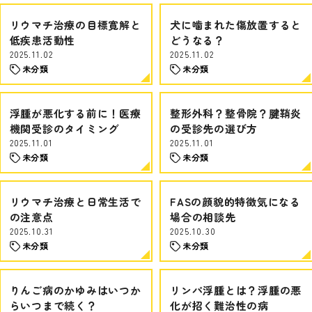
リウマチ治療の目標寛解と
犬に噛まれた傷放置すると
低疾患活動性
どうなる？
2025.11.02
2025.11.02
未分類
未分類
浮腫が悪化する前に！医療
整形外科？整骨院？腱鞘炎
機関受診のタイミング
の受診先の選び方
2025.11.01
2025.11.01
未分類
未分類
リウマチ治療と日常生活で
FASの顔貌的特徴気になる
の注意点
場合の相談先
2025.10.31
2025.10.30
未分類
未分類
りんご病のかゆみはいつか
リンパ浮腫とは？浮腫の悪
らいつまで続く？
化が招く難治性の病