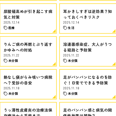
尿酸値高めが引き起こす病
耳かきしすぎは逆効果？知
気と対策
っておくべきリスク
2025.12.14
2025.12.14
医療
生活
りんご病の再燃とぶり返す
溶連菌感染症、大人がうつ
かゆみへの対処
る経路と予防策
2025.11.22
2025.11.22
未分類
未分類
熱なし痰がらみ咳いつ病院
足がパンパンになるのを防
へ？受診の目安
ぐ！日常でできる予防策
2025.11.18
2025.11.18
未分類
未分類
うっ滞性皮膚炎の治療法保
足のパンパン感と病気の関
存療法から手術まで
係性放置は禁物？