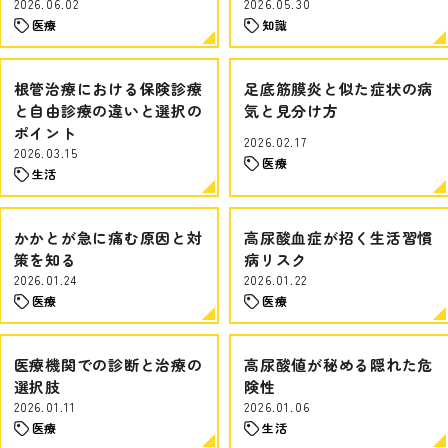
2026.06.02
2026.05.30
医療
知識
根管治療における保険診療
足底筋膜炎と似た症状の病
と自由診療の違いと選択の
気と見分け方
ポイント
2026.02.17
2026.03.15
医療
生活
かかとが急に痛む原因と対
高尿酸血症が招く生活習慣
策を知る
病リスク
2026.01.24
2026.01.22
医療
医療
医療機関での診断と治療の
高尿酸値が秘める隠れた危
選択肢
険性
2026.01.11
2026.01.06
医療
生活