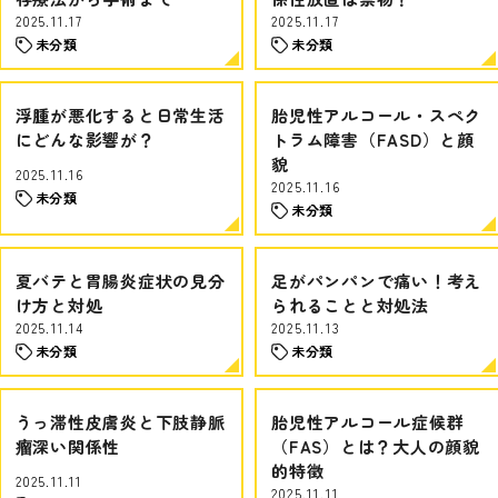
2025.11.17
2025.11.17
未分類
未分類
浮腫が悪化すると日常生活
胎児性アルコール・スペク
にどんな影響が？
トラム障害（FASD）と顔
貌
2025.11.16
2025.11.16
未分類
未分類
夏バテと胃腸炎症状の見分
足がパンパンで痛い！考え
け方と対処
られることと対処法
2025.11.14
2025.11.13
未分類
未分類
うっ滞性皮膚炎と下肢静脈
胎児性アルコール症候群
瘤深い関係性
（FAS）とは？大人の顔貌
的特徴
2025.11.11
2025.11.11