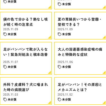
未分類
未分類
痰の色で分かる？熱なし咳
夏の胃腸炎いつから登園・
が続く時の注意点
登校できる？
2025.11.09
2025.11.09
未分類
未分類
足がパンパンで靴が入らな
大人の溶連菌感染症喉の痛
い！緊急対処法と根本改善
みと特徴的な症状
2025.11.07
2025.11.06
未分類
未分類
外科？皮膚科？犬に噛まれ
足がパンパン！その原因と
た時の病院選び
メカニズムとは？
2025.11.03
2025.11.02
未分類
未分類