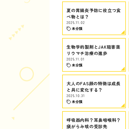
夏の胃腸炎予防に役立つ食
べ物とは？
2025.11.02
未分類
生物学的製剤とJAK阻害薬
リウマチ治療の進歩
2025.11.01
未分類
大人のFAS顔の特徴は成長
と共に変化する？
2025.10.31
未分類
呼吸器内科？耳鼻咽喉科？
痰がらみ咳の受診先