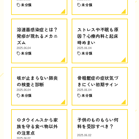
未分類
未分類
溶連菌感染症とは？
ストレスや不眠も原
発疹が現れるメカニ
因？心療内科と起床
ズム
時めまい
2025.06.04
2025.06.04
未分類
未分類
咳が止まらない肺炎
骨粗鬆症の症状気づ
の検査と診断
きにくい初期サイン
2025.06.04
2025.06.04
未分類
未分類
ロタウイルスから家
子供のものもらい何
族を守る食べ物以外
科を受診すべき？
の注意点
2025.06.02
2025.06.02