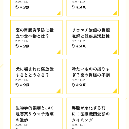
2025.11.02
2025.11.02
未分類
未分類
夏の胃腸炎予防に役
リウマチ治療の目標
立つ食べ物とは？
寛解と低疾患活動性
2025.11.02
2025.11.02
未分類
未分類
犬に噛まれた傷放置
冷たいものの摂りす
するとどうなる？
ぎ？夏の胃腸の不調
2025.11.02
2025.11.02
未分類
未分類
生物学的製剤とJAK
浮腫が悪化する前
阻害薬リウマチ治療
に！医療機関受診の
の進歩
タイミング
2025.11.01
2025.11.01