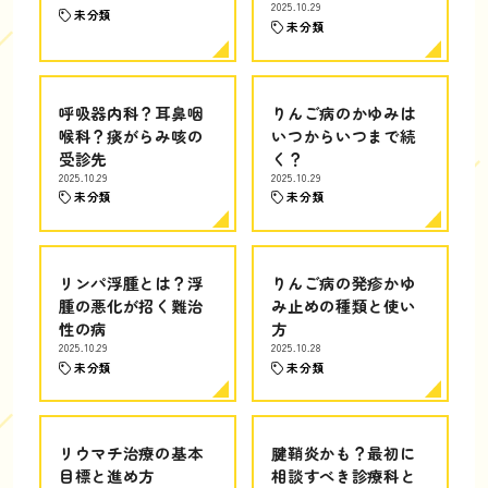
2025.10.29
未分類
未分類
呼吸器内科？耳鼻咽
りんご病のかゆみは
喉科？痰がらみ咳の
いつからいつまで続
受診先
く？
2025.10.29
2025.10.29
未分類
未分類
リンパ浮腫とは？浮
りんご病の発疹かゆ
腫の悪化が招く難治
み止めの種類と使い
性の病
方
2025.10.29
2025.10.28
未分類
未分類
リウマチ治療の基本
腱鞘炎かも？最初に
目標と進め方
相談すべき診療科と