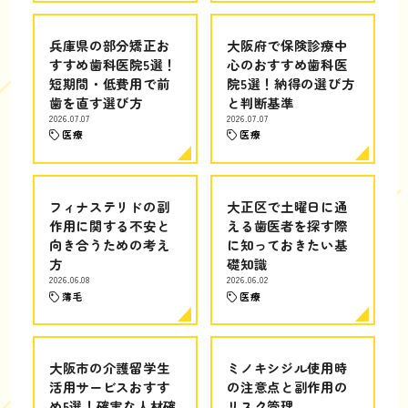
兵庫県の部分矯正お
大阪府で保険診療中
すすめ歯科医院5選！
心のおすすめ歯科医
短期間・低費用で前
院5選！納得の選び方
歯を直す選び方
と判断基準
2026.07.07
2026.07.07
医療
医療
フィナステリドの副
大正区で土曜日に通
作用に関する不安と
える歯医者を探す際
向き合うための考え
に知っておきたい基
方
礎知識
2026.06.08
2026.06.02
薄毛
医療
大阪市の介護留学生
ミノキシジル使用時
活用サービスおすす
の注意点と副作用の
め5選！確実な人材確
リスク管理