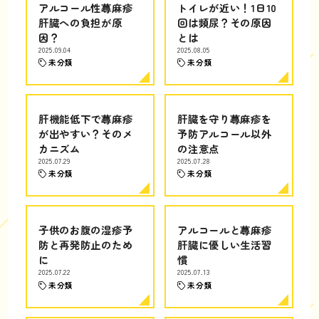
アルコール性蕁麻疹
トイレが近い！1日10
肝臓への負担が原
回は頻尿？その原因
因？
とは
2025.09.04
2025.08.05
未分類
未分類
肝機能低下で蕁麻疹
肝臓を守り蕁麻疹を
が出やすい？そのメ
予防アルコール以外
カニズム
の注意点
2025.07.29
2025.07.28
未分類
未分類
子供のお腹の湿疹予
アルコールと蕁麻疹
防と再発防止のため
肝臓に優しい生活習
に
慣
2025.07.22
2025.07.13
未分類
未分類