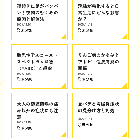
寝起きに足がパンパ
浮腫が悪化すると日
ン！夜間のむくみの
常生活にどんな影響
原因と解消法
が？
2025.11.16
2025.11.16
未分類
未分類
胎児性アルコール・
りんご病のかゆみと
スペクトラム障害
アトピー性皮膚炎の
（FASD）と顔貌
関係
2025.11.16
2025.11.15
未分類
未分類
大人の溶連菌喉の痛
夏バテと胃腸炎症状
み以外の症状にも注
の見分け方と対処
意
2025.11.14
2025.11.15
未分類
未分類