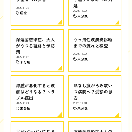
処
2025.11.30
2025.11.22
医療
未分類
溶連菌感染症、大人
うっ滞性皮膚炎診断
がうつる経路と予防
までの流れと検査
策
2025.11.22
2025.11.22
未分類
未分類
浮腫が悪化すると皮
熱なし痰がらみ咳い
膚はどうなる？トラ
つ病院へ？受診の目
ブル続出
安
2025.11.21
2025.11.18
未分類
未分類
足がパンパンになる
溶連菌感染症大人の