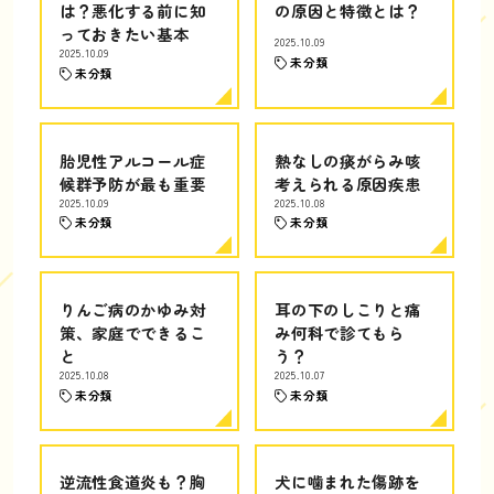
は？悪化する前に知
の原因と特徴とは？
っておきたい基本
2025.10.09
2025.10.09
未分類
未分類
胎児性アルコール症
熱なしの痰がらみ咳
候群予防が最も重要
考えられる原因疾患
2025.10.09
2025.10.08
未分類
未分類
りんご病のかゆみ対
耳の下のしこりと痛
策、家庭でできるこ
み何科で診てもら
と
う？
2025.10.08
2025.10.07
未分類
未分類
逆流性食道炎も？胸
犬に噛まれた傷跡を