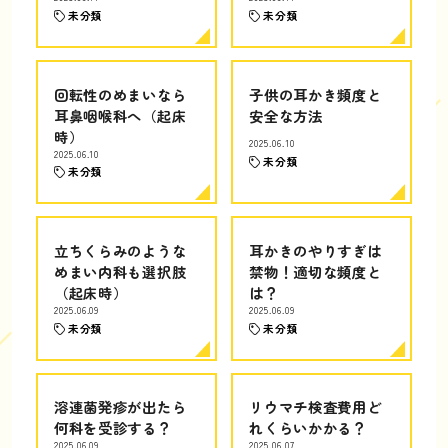
未分類
未分類
回転性のめまいなら
子供の耳かき頻度と
耳鼻咽喉科へ（起床
安全な方法
時）
2025.06.10
2025.06.10
未分類
未分類
立ちくらみのような
耳かきのやりすぎは
めまい内科も選択肢
禁物！適切な頻度と
（起床時）
は？
2025.06.09
2025.06.09
未分類
未分類
溶連菌発疹が出たら
リウマチ検査費用ど
何科を受診する？
れくらいかかる？
2025.06.09
2025.06.07