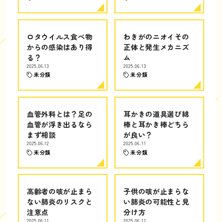
ロタウイルス食べ物
わきがのニオイその
からの感染はあり得
正体と発生メカニズ
る？
ム
2025.06.13
2025.06.13
未分類
未分類
血管外科とは？足の
耳かきの道具選び綿
血管が浮き出るなら
棒と耳かき棒どちら
まず相談
が良い？
2025.06.12
2025.06.11
未分類
未分類
高齢者の咳が止まら
子供の咳が止まらな
ない肺炎のリスクと
い肺炎の可能性と見
注意点
分け方
2025.06.11
2025.06.11