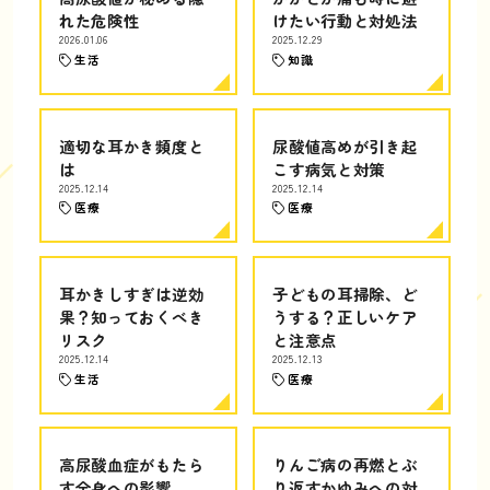
れた危険性
けたい行動と対処法
2026.01.06
2025.12.29
生活
知識
適切な耳かき頻度と
尿酸値高めが引き起
は
こす病気と対策
2025.12.14
2025.12.14
医療
医療
耳かきしすぎは逆効
子どもの耳掃除、ど
果？知っておくべき
うする？正しいケア
リスク
と注意点
2025.12.14
2025.12.13
生活
医療
高尿酸血症がもたら
りんご病の再燃とぶ
す全身への影響
り返すかゆみへの対