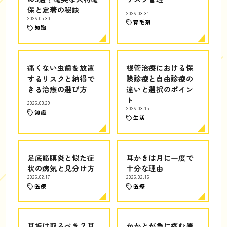
保と定着の秘訣
2026.03.31
2026.05.30
育毛剤
知識
痛くない虫歯を放置
根管治療における保
するリスクと納得で
険診療と自由診療の
きる治療の選び方
違いと選択のポイン
ト
2026.03.29
2026.03.15
知識
生活
足底筋膜炎と似た症
耳かきは月に一度で
状の病気と見分け方
十分な理由
2026.02.17
2026.02.16
医療
医療
耳垢は取るべき？耳
かかとが急に痛む原