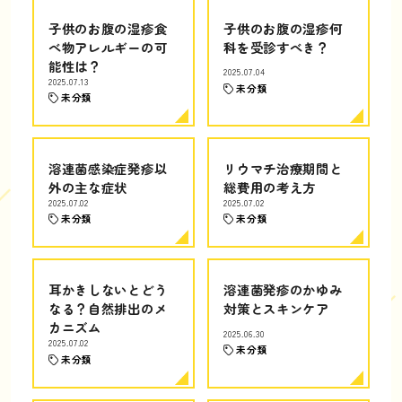
子供のお腹の湿疹食
子供のお腹の湿疹何
べ物アレルギーの可
科を受診すべき？
能性は？
2025.07.04
2025.07.13
未分類
未分類
溶連菌感染症発疹以
リウマチ治療期間と
外の主な症状
総費用の考え方
2025.07.02
2025.07.02
未分類
未分類
耳かきしないとどう
溶連菌発疹のかゆみ
なる？自然排出のメ
対策とスキンケア
カニズム
2025.06.30
2025.07.02
未分類
未分類