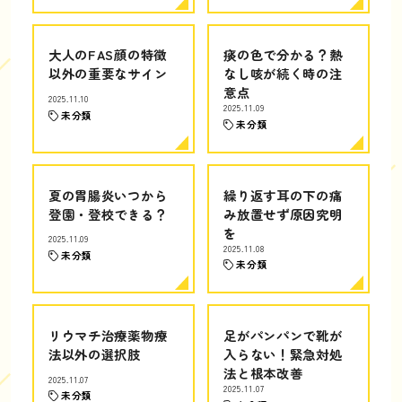
大人のFAS顔の特徴
痰の色で分かる？熱
以外の重要なサイン
なし咳が続く時の注
意点
2025.11.10
2025.11.09
未分類
未分類
夏の胃腸炎いつから
繰り返す耳の下の痛
登園・登校できる？
み放置せず原因究明
を
2025.11.09
2025.11.08
未分類
未分類
リウマチ治療薬物療
足がパンパンで靴が
法以外の選択肢
入らない！緊急対処
法と根本改善
2025.11.07
2025.11.07
未分類