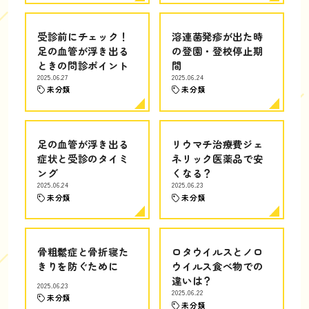
受診前にチェック！
溶連菌発疹が出た時
足の血管が浮き出る
の登園・登校停止期
ときの問診ポイント
間
2025.06.27
2025.06.24
未分類
未分類
足の血管が浮き出る
リウマチ治療費ジェ
症状と受診のタイミ
ネリック医薬品で安
ング
くなる？
2025.06.24
2025.06.23
未分類
未分類
骨粗鬆症と骨折寝た
ロタウイルスとノロ
きりを防ぐために
ウイルス食べ物での
違いは？
2025.06.23
2025.06.22
未分類
未分類