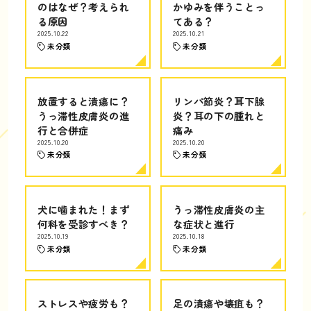
のはなぜ？考えられ
かゆみを伴うことっ
る原因
てある？
2025.10.22
2025.10.21
未分類
未分類
放置すると潰瘍に？
リンパ節炎？耳下腺
うっ滞性皮膚炎の進
炎？耳の下の腫れと
行と合併症
痛み
2025.10.20
2025.10.20
未分類
未分類
犬に噛まれた！まず
うっ滞性皮膚炎の主
何科を受診すべき？
な症状と進行
2025.10.19
2025.10.18
未分類
未分類
ストレスや疲労も？
足の潰瘍や壊疽も？