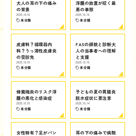
大人の耳の下の痛み
浮腫の放置が招く最
の背景
悪の事態
2025.10.16
2025.10.16
未分類
未分類
皮膚科？循環器内
FASの顔貌と診断大
科？うっ滞性皮膚炎
人の当事者への理解
の受診先
と支援
2025.10.15
2025.10.15
未分類
未分類
蜂窩織炎のリスク浮
子どもの夏の胃腸炎
腫の悪化と感染症
脱水症状に要注意
2025.10.15
2025.10.14
未分類
未分類
女性特有？足がパン
耳の下の痛みで病院