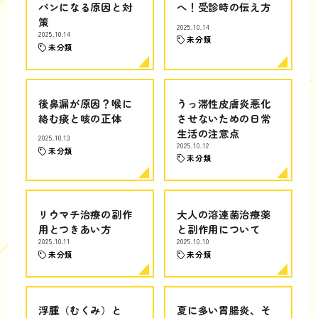
パンになる原因と対
へ！受診時の伝え方
策
2025.10.14
2025.10.14
未分類
未分類
後鼻漏が原因？喉に
うっ滞性皮膚炎悪化
絡む痰と咳の正体
させないための日常
生活の注意点
2025.10.13
2025.10.12
未分類
未分類
リウマチ治療の副作
大人の溶連菌治療薬
用とつきあい方
と副作用について
2025.10.11
2025.10.10
未分類
未分類
浮腫（むくみ）と
夏に多い胃腸炎、そ