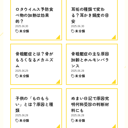
ロタウイルス予防食
耳垢の種類で変わ
べ物の加熱は効果
る？耳かき頻度の目
的？
安
2025.06.30
2025.06.30
未分類
未分類
骨粗鬆症とは？骨が
骨粗鬆症の主な原因
もろくなるメカニズ
加齢とホルモンバラ
ム
ンス
2025.06.29
2025.06.28
未分類
未分類
子供の「ものもら
めまい日記で原因究
い」とは？原因と種
明何科受診の判断材
類
料にも
2025.06.28
2025.06.28
未分類
未分類