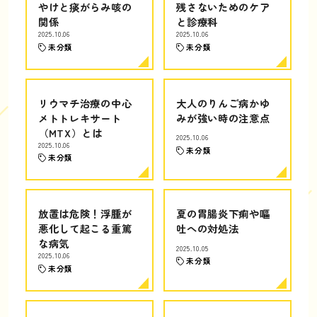
やけと痰がらみ咳の
残さないためのケア
関係
と診療科
2025.10.06
2025.10.06
未分類
未分類
リウマチ治療の中心
大人のりんご病かゆ
メトトレキサート
みが強い時の注意点
（MTX）とは
2025.10.06
2025.10.06
未分類
未分類
放置は危険！浮腫が
夏の胃腸炎下痢や嘔
悪化して起こる重篤
吐への対処法
な病気
2025.10.05
2025.10.06
未分類
未分類