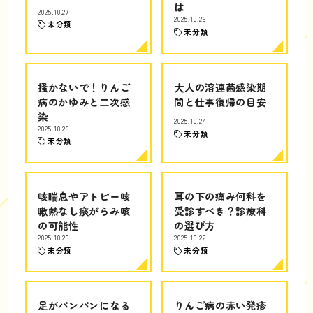
は
2025.10.27
2025.10.26
未分類
未分類
掻かないで！りんご
大人の溶連菌感染期
病のかゆみと二次感
間と仕事復帰の目安
染
2025.10.24
2025.10.26
未分類
未分類
咳喘息やアトピー咳
耳の下の痛み何科を
嗽熱なし痰がらみ咳
受診すべき？診療科
の可能性
の選び方
2025.10.23
2025.10.22
未分類
未分類
足がパンパンになる
りんご病の赤い発疹