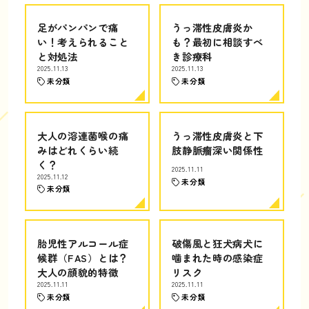
足がパンパンで痛
うっ滞性皮膚炎か
い！考えられること
も？最初に相談すべ
と対処法
き診療科
2025.11.13
2025.11.13
未分類
未分類
大人の溶連菌喉の痛
うっ滞性皮膚炎と下
みはどれくらい続
肢静脈瘤深い関係性
く？
2025.11.11
2025.11.12
未分類
未分類
胎児性アルコール症
破傷風と狂犬病犬に
候群（FAS）とは？
噛まれた時の感染症
大人の顔貌的特徴
リスク
2025.11.11
2025.11.11
未分類
未分類