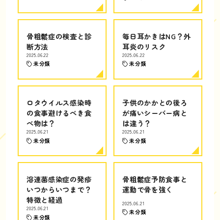
骨粗鬆症の検査と診
毎日耳かきはNG？外
断方法
耳炎のリスク
2025.06.22
2025.06.22
未分類
未分類
ロタウイルス感染時
子供のかかとの後ろ
の食事避けるべき食
が痛いシーバー病と
べ物は？
は違う？
2025.06.21
2025.06.21
未分類
未分類
溶連菌感染症の発疹
骨粗鬆症予防食事と
いつからいつまで？
運動で骨を強く
特徴と経過
2025.06.21
2025.06.21
未分類
未分類