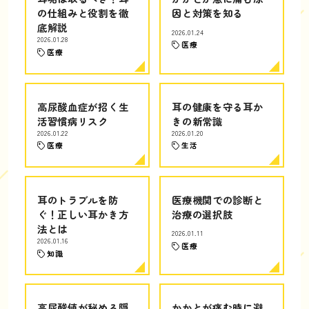
の仕組みと役割を徹
因と対策を知る
底解説
2026.01.24
2026.01.28
医療
医療
高尿酸血症が招く生
耳の健康を守る耳か
活習慣病リスク
きの新常識
2026.01.22
2026.01.20
医療
生活
耳のトラブルを防
医療機関での診断と
ぐ！正しい耳かき方
治療の選択肢
法とは
2026.01.11
2026.01.16
医療
知識
高尿酸値が秘める隠
かかとが痛む時に避