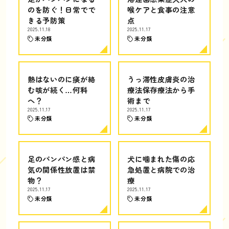
のを防ぐ！日常でで
喉ケアと食事の注意
きる予防策
点
2025.11.18
2025.11.17
未分類
未分類
熱はないのに痰が絡
うっ滞性皮膚炎の治
む咳が続く…何科
療法保存療法から手
へ？
術まで
2025.11.17
2025.11.17
未分類
未分類
足のパンパン感と病
犬に噛まれた傷の応
気の関係性放置は禁
急処置と病院での治
物？
療
2025.11.17
2025.11.17
未分類
未分類