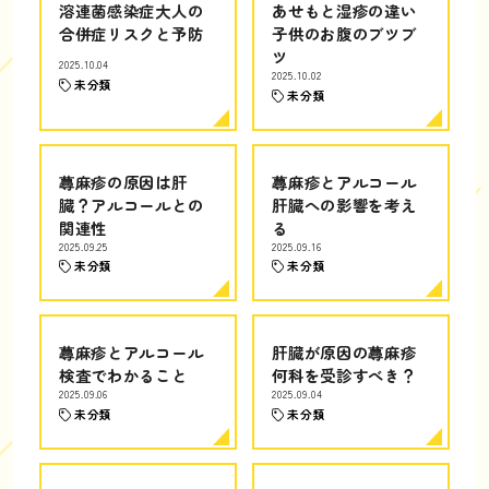
溶連菌感染症大人の
あせもと湿疹の違い
合併症リスクと予防
子供のお腹のブツブ
ツ
2025.10.04
2025.10.02
未分類
未分類
蕁麻疹の原因は肝
蕁麻疹とアルコール
臓？アルコールとの
肝臓への影響を考え
関連性
る
2025.09.25
2025.09.16
未分類
未分類
蕁麻疹とアルコール
肝臓が原因の蕁麻疹
検査でわかること
何科を受診すべき？
2025.09.06
2025.09.04
未分類
未分類