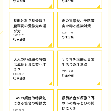
未分類
未分類
整形外科？整骨院？
夏の胃腸炎、予防策
腱鞘炎の受診先の選
食中毒と感染対策
び方
2025.11.01
2025.11.01
未分類
未分類
大人のFAS顔の特徴
リウマチ治療と日常
は成長と共に変化す
生活での注意点
る？
2025.10.31
2025.10.31
未分類
未分類
FASの顔貌的特徴気
顎関節症が原因？耳
になる場合の相談先
の下の痛みと口の開
けにくさ
2025.10.30