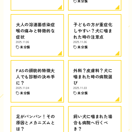
未分類
大人の溶連菌感染症
子どもの方が重症化
喉の痛みと特徴的な
しやすい？犬に噛ま
症状
れた時の注意点
2025.11.06
2025.11.06
未分類
未分類
FASの顔貌的特徴大
外科？皮膚科？犬に
人でも診断の決め手
噛まれた時の病院選
に？
び
2025.11.04
2025.11.03
未分類
未分類
足がパンパン！その
飼い犬に噛まれた場
原因とメカニズムと
合も病院へ行くべ
は？
き？