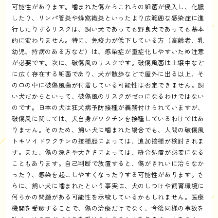
可能性があります。噛まれた傷からこれらの細菌が侵入し、化膿
したり、リンパ管炎や蜂窩織炎といったより広範囲な感染症に進
行したりするリスクは、飼い犬であっても野良犬であっても基本
的に変わりません。特に、免疫力が低下している方（高齢者、乳
幼児、持病のある方など）は、感染症が重症化しやすいため注意
が必要です。次に、破傷風のリスクです。破傷風菌は土壌中など
に広く存在する細菌であり、犬が散歩などで屋外に出る以上、そ
の口の中に破傷風菌が付着している可能性は否定できません。飼
い犬だからといって、破傷風のリスクがゼロになるわけではない
のです。日本の犬は狂犬病予防接種が義務付けられていますが、
破傷風に関しては、犬自身がワクチンを接種しているわけではあ
りません。そのため、飼い犬に噛まれた場合でも、人間の破傷風
トキソイドワクチンの接種歴によっては、追加接種が検討されま
す。また、傷の深さや大きさによっては、縫合処置が必要になる
こともあります。自己判断で放置すると、傷がきれいに治らなか
ったり、感染を起こしやすくなったりする可能性があります。さ
らに、飼い犬に噛まれたという事実は、犬のしつけや飼育環境に
何らかの問題がある可能性を示唆しているかもしれません。医療
機関を受診することで、傷の治療だけでなく、今後同様の事故を