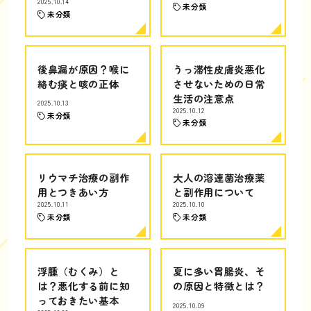
2025.10.14
未分類
未分類
後鼻漏が原因？喉に
うっ滞性皮膚炎悪化
絡む痰と咳の正体
させないための日常
生活の注意点
2025.10.13
2025.10.12
未分類
未分類
リウマチ治療の副作
大人の溶連菌治療薬
用とつきあい方
と副作用について
2025.10.11
2025.10.10
未分類
未分類
浮腫（むくみ）と
夏に多い胃腸炎、そ
は？悪化する前に知
の原因と特徴とは？
っておきたい基本
2025.10.09