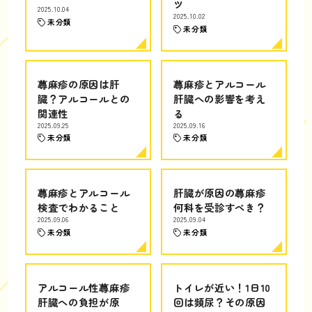
ツ
2025.10.04
2025.10.02
未分類
未分類
蕁麻疹の原因は肝
蕁麻疹とアルコール
臓？アルコールとの
肝臓への影響を考え
関連性
る
2025.09.25
2025.09.16
未分類
未分類
蕁麻疹とアルコール
肝臓が原因の蕁麻疹
検査でわかること
何科を受診すべき？
2025.09.06
2025.09.04
未分類
未分類
アルコール性蕁麻疹
トイレが近い！1日10
肝臓への負担が原
回は頻尿？その原因