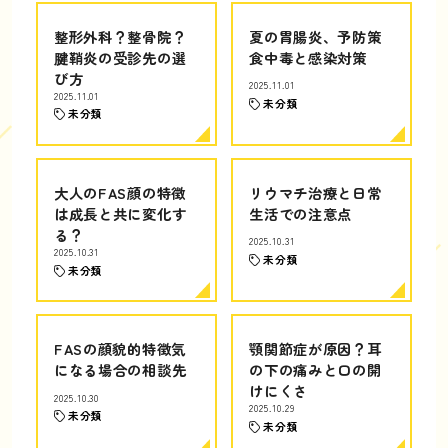
整形外科？整骨院？
夏の胃腸炎、予防策
腱鞘炎の受診先の選
食中毒と感染対策
び方
2025.11.01
2025.11.01
未分類
未分類
大人のFAS顔の特徴
リウマチ治療と日常
は成長と共に変化す
生活での注意点
る？
2025.10.31
2025.10.31
未分類
未分類
FASの顔貌的特徴気
顎関節症が原因？耳
になる場合の相談先
の下の痛みと口の開
けにくさ
2025.10.30
2025.10.29
未分類
未分類