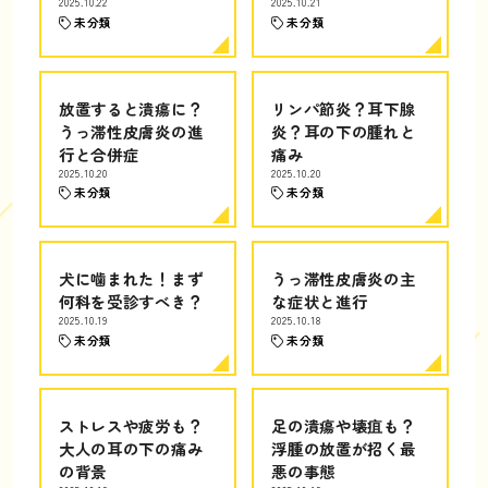
2025.10.22
2025.10.21
未分類
未分類
放置すると潰瘍に？
リンパ節炎？耳下腺
うっ滞性皮膚炎の進
炎？耳の下の腫れと
行と合併症
痛み
2025.10.20
2025.10.20
未分類
未分類
犬に噛まれた！まず
うっ滞性皮膚炎の主
何科を受診すべき？
な症状と進行
2025.10.19
2025.10.18
未分類
未分類
ストレスや疲労も？
足の潰瘍や壊疽も？
大人の耳の下の痛み
浮腫の放置が招く最
の背景
悪の事態