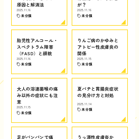
原因と解消法
が？
2025.11.16
2025.11.16
未分類
未分類
胎児性アルコール・
りんご病のかゆみと
スペクトラム障害
アトピー性皮膚炎の
（FASD）と顔貌
関係
2025.11.16
2025.11.15
未分類
未分類
大人の溶連菌喉の痛
夏バテと胃腸炎症状
み以外の症状にも注
の見分け方と対処
意
2025.11.14
2025.11.15
未分類
未分類
足がパンパンで痛
うっ滞性皮膚炎か