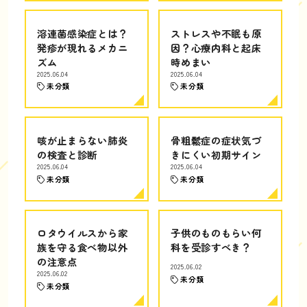
溶連菌感染症とは？
ストレスや不眠も原
発疹が現れるメカニ
因？心療内科と起床
ズム
時めまい
2025.06.04
2025.06.04
未分類
未分類
咳が止まらない肺炎
骨粗鬆症の症状気づ
の検査と診断
きにくい初期サイン
2025.06.04
2025.06.04
未分類
未分類
ロタウイルスから家
子供のものもらい何
族を守る食べ物以外
科を受診すべき？
の注意点
2025.06.02
2025.06.02
未分類
未分類