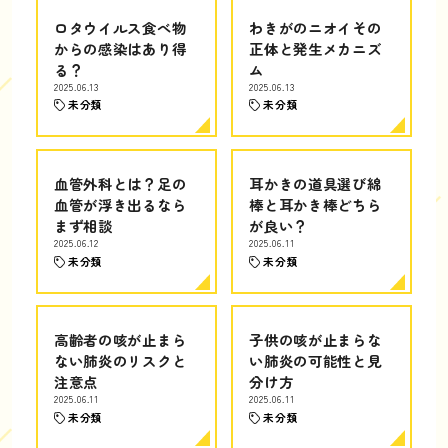
ロタウイルス食べ物
わきがのニオイその
からの感染はあり得
正体と発生メカニズ
る？
ム
2025.06.13
2025.06.13
未分類
未分類
血管外科とは？足の
耳かきの道具選び綿
血管が浮き出るなら
棒と耳かき棒どちら
まず相談
が良い？
2025.06.12
2025.06.11
未分類
未分類
高齢者の咳が止まら
子供の咳が止まらな
ない肺炎のリスクと
い肺炎の可能性と見
注意点
分け方
2025.06.11
2025.06.11
未分類
未分類