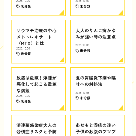
2025.10.06
2025.10.06
未分類
未分類
リウマチ治療の中心
大人のりんご病かゆ
メトトレキサート
みが強い時の注意点
（MTX）とは
2025.10.06
2025.10.06
未分類
未分類
放置は危険！浮腫が
夏の胃腸炎下痢や嘔
悪化して起こる重篤
吐への対処法
な病気
2025.10.05
2025.10.06
未分類
未分類
溶連菌感染症大人の
あせもと湿疹の違い
合併症リスクと予防
子供のお腹のブツブ