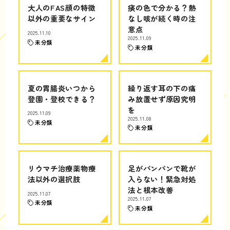
大人のFAS顔の特徴
痰の色で分かる？熱
以外の重要なサイン
なし咳が続く時の注
意点
2025.11.10
2025.11.09
未分類
未分類
夏の胃腸炎いつから
繰り返す耳の下の痛
登園・登校できる？
み放置せず原因究明
を
2025.11.09
2025.11.08
未分類
未分類
リウマチ治療薬物療
足がパンパンで靴が
法以外の選択肢
入らない！緊急対処
法と根本改善
2025.11.07
2025.11.07
未分類
未分類