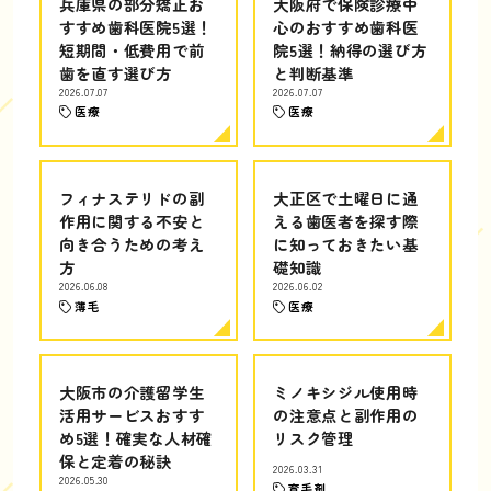
兵庫県の部分矯正お
大阪府で保険診療中
すすめ歯科医院5選！
心のおすすめ歯科医
短期間・低費用で前
院5選！納得の選び方
歯を直す選び方
と判断基準
2026.07.07
2026.07.07
医療
医療
フィナステリドの副
大正区で土曜日に通
作用に関する不安と
える歯医者を探す際
向き合うための考え
に知っておきたい基
方
礎知識
2026.06.08
2026.06.02
薄毛
医療
大阪市の介護留学生
ミノキシジル使用時
活用サービスおすす
の注意点と副作用の
め5選！確実な人材確
リスク管理
保と定着の秘訣
2026.03.31
2026.05.30
育毛剤