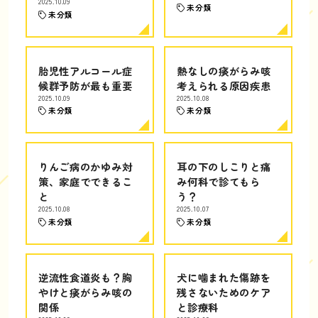
2025.10.09
未分類
未分類
胎児性アルコール症
熱なしの痰がらみ咳
候群予防が最も重要
考えられる原因疾患
2025.10.09
2025.10.08
未分類
未分類
りんご病のかゆみ対
耳の下のしこりと痛
策、家庭でできるこ
み何科で診てもら
と
う？
2025.10.08
2025.10.07
未分類
未分類
逆流性食道炎も？胸
犬に噛まれた傷跡を
やけと痰がらみ咳の
残さないためのケア
関係
と診療科