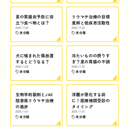
夏の胃腸炎予防に役
リウマチ治療の目標
立つ食べ物とは？
寛解と低疾患活動性
2025.11.02
2025.11.02
未分類
未分類
犬に噛まれた傷放置
冷たいものの摂りす
するとどうなる？
ぎ？夏の胃腸の不調
2025.11.02
2025.11.02
未分類
未分類
生物学的製剤とJAK
浮腫が悪化する前
阻害薬リウマチ治療
に！医療機関受診の
の進歩
タイミング
2025.11.01
2025.11.01
未分類
未分類