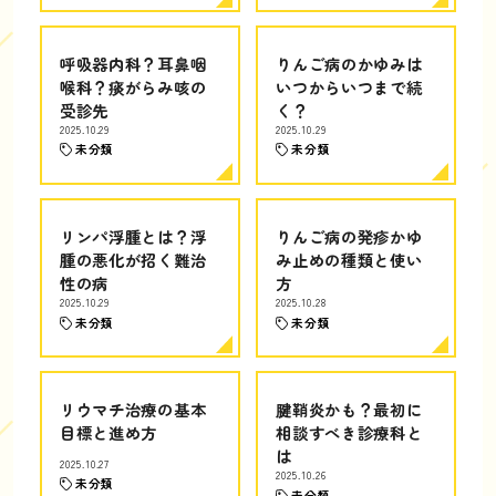
呼吸器内科？耳鼻咽
りんご病のかゆみは
喉科？痰がらみ咳の
いつからいつまで続
受診先
く？
2025.10.29
2025.10.29
未分類
未分類
リンパ浮腫とは？浮
りんご病の発疹かゆ
腫の悪化が招く難治
み止めの種類と使い
性の病
方
2025.10.29
2025.10.28
未分類
未分類
リウマチ治療の基本
腱鞘炎かも？最初に
目標と進め方
相談すべき診療科と
は
2025.10.27
2025.10.26
未分類
未分類