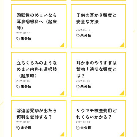
回転性のめまいなら
子供の耳かき頻度と
耳鼻咽喉科へ（起床
安全な方法
時）
2025.06.10
2025.06.10
未分類
未分類
立ちくらみのような
耳かきのやりすぎは
めまい内科も選択肢
禁物！適切な頻度と
（起床時）
は？
2025.06.09
2025.06.09
未分類
未分類
溶連菌発疹が出たら
リウマチ検査費用ど
何科を受診する？
れくらいかかる？
2025.06.09
2025.06.07
未分類
未分類