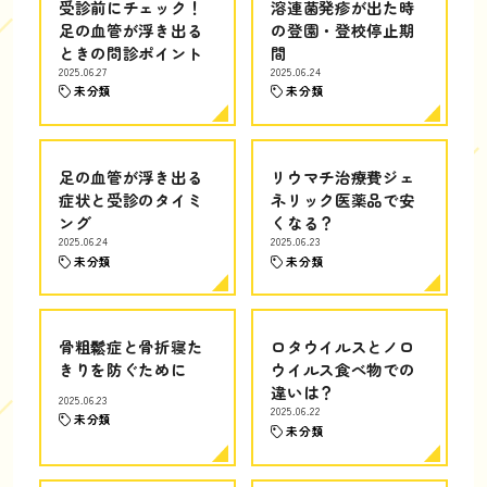
受診前にチェック！
溶連菌発疹が出た時
足の血管が浮き出る
の登園・登校停止期
ときの問診ポイント
間
2025.06.27
2025.06.24
未分類
未分類
足の血管が浮き出る
リウマチ治療費ジェ
症状と受診のタイミ
ネリック医薬品で安
ング
くなる？
2025.06.24
2025.06.23
未分類
未分類
骨粗鬆症と骨折寝た
ロタウイルスとノロ
きりを防ぐために
ウイルス食べ物での
違いは？
2025.06.23
2025.06.22
未分類
未分類