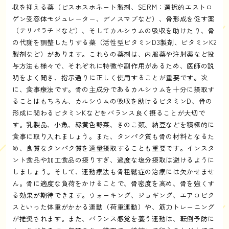
収を抑える薬（ビスホスホネート製剤、SERM：選択的エストロ
ゲン受容体モジュレーター、デノスマブなど）、骨形成を促す薬
（テリパラチドなど）、そしてカルシウムの吸収を助けたり、骨
の代謝を調整したりする薬（活性型ビタミンD3製剤、ビタミンK2
製剤など）があります。これらの薬剤は、内服薬や注射薬など投
与方法も様々で、それぞれに特徴や副作用があるため、医師の説
明をよく聞き、指示通りに正しく使用することが重要です。次
に、食事療法です。骨の主成分であるカルシウムを十分に摂取す
ることはもちろん、カルシウムの吸収を助けるビタミンD、骨の
形成に関わるビタミンKなどをバランス良く摂ることが大切で
す。乳製品、小魚、緑黄色野菜、きのこ類、納豆などを積極的に
食事に取り入れましょう。また、タンパク質も骨の材料となるた
め、良質なタンパク質を適量摂取することも重要です。インスタ
ント食品や加工食品の摂りすぎ、過度な塩分摂取は避けるように
しましょう。そして、運動療法も骨粗鬆症の治療には欠かせませ
ん。骨に適度な負荷をかけることで、骨密度を高め、骨を強くす
る効果が期待できます。ウォーキング、ジョギング、エアロビク
スといった体重がかかる運動（荷重運動）や、筋力トレーニング
が推奨されます。また、バランス感覚を養う運動は、転倒予防に