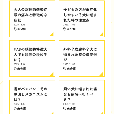
大人の溶連菌感染症
子どもの方が重症化
喉の痛みと特徴的な
しやすい？犬に噛ま
症状
れた時の注意点
2025.11.06
2025.11.06
未分類
未分類
FASの顔貌的特徴大
外科？皮膚科？犬に
人でも診断の決め手
噛まれた時の病院選
に？
び
2025.11.04
2025.11.03
未分類
未分類
足がパンパン！その
飼い犬に噛まれた場
原因とメカニズムと
合も病院へ行くべ
は？
き？
2025.11.02
2025.11.02
未分類
未分類