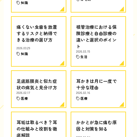
知識
痛くない虫歯を放置
根管治療における保
するリスクと納得で
険診療と自由診療の
きる治療の選び方
違いと選択のポイン
ト
2026.03.29
2026.03.15
知識
生活
足底筋膜炎と似た症
耳かきは月に一度で
状の病気と見分け方
十分な理由
2026.02.17
2026.02.16
医療
医療
耳垢は取るべき？耳
かかとが急に痛む原
の仕組みと役割を徹
因と対策を知る
底解説