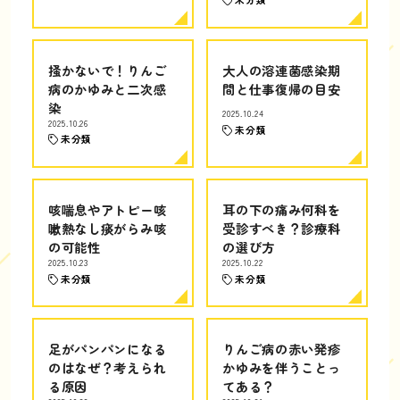
掻かないで！りんご
大人の溶連菌感染期
病のかゆみと二次感
間と仕事復帰の目安
染
2025.10.24
2025.10.26
未分類
未分類
咳喘息やアトピー咳
耳の下の痛み何科を
嗽熱なし痰がらみ咳
受診すべき？診療科
の可能性
の選び方
2025.10.23
2025.10.22
未分類
未分類
足がパンパンになる
りんご病の赤い発疹
のはなぜ？考えられ
かゆみを伴うことっ
る原因
てある？