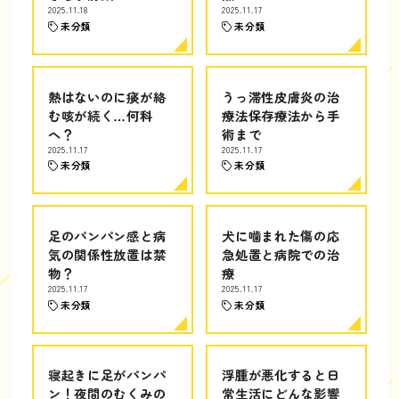
2025.11.18
2025.11.17
未分類
未分類
熱はないのに痰が絡
うっ滞性皮膚炎の治
む咳が続く…何科
療法保存療法から手
へ？
術まで
2025.11.17
2025.11.17
未分類
未分類
足のパンパン感と病
犬に噛まれた傷の応
気の関係性放置は禁
急処置と病院での治
物？
療
2025.11.17
2025.11.17
未分類
未分類
寝起きに足がパンパ
浮腫が悪化すると日
ン！夜間のむくみの
常生活にどんな影響