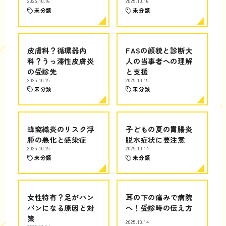
2025.10.16
2025.10.16
未分類
未分類
皮膚科？循環器内
FASの顔貌と診断大
科？うっ滞性皮膚炎
人の当事者への理解
の受診先
と支援
2025.10.15
2025.10.15
未分類
未分類
蜂窩織炎のリスク浮
子どもの夏の胃腸炎
腫の悪化と感染症
脱水症状に要注意
2025.10.15
2025.10.14
未分類
未分類
女性特有？足がパン
耳の下の痛みで病院
パンになる原因と対
へ！受診時の伝え方
策
2025.10.14