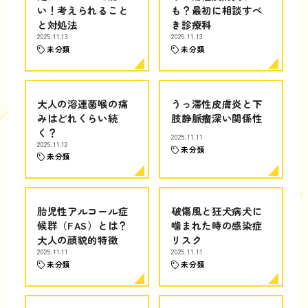
い！考えられること
も？最初に相談すべ
と対処法
き診療科
2025.11.13
2025.11.13
未分類
未分類
大人の溶連菌喉の痛
うっ滞性皮膚炎と下
みはどれくらい続
肢静脈瘤深い関係性
く？
2025.11.11
2025.11.12
未分類
未分類
胎児性アルコール症
破傷風と狂犬病犬に
候群（FAS）とは？
噛まれた時の感染症
大人の顔貌的特徴
リスク
2025.11.11
2025.11.11
未分類
未分類