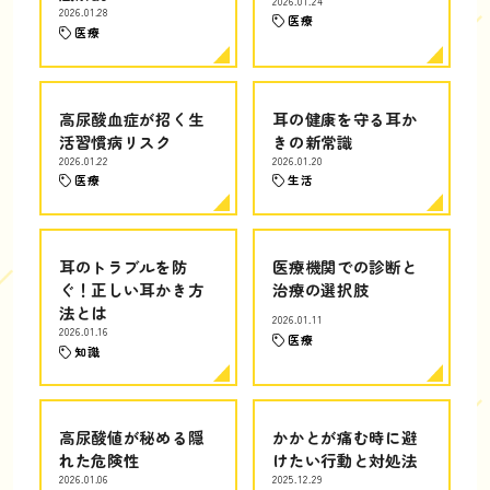
2026.01.24
2026.01.28
医療
医療
高尿酸血症が招く生
耳の健康を守る耳か
活習慣病リスク
きの新常識
2026.01.22
2026.01.20
医療
生活
耳のトラブルを防
医療機関での診断と
ぐ！正しい耳かき方
治療の選択肢
法とは
2026.01.11
2026.01.16
医療
知識
高尿酸値が秘める隠
かかとが痛む時に避
れた危険性
けたい行動と対処法
2026.01.06
2025.12.29