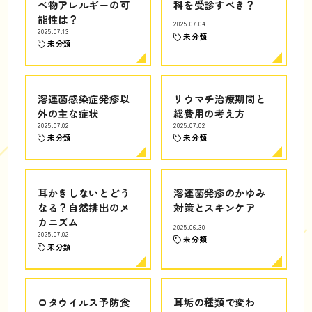
べ物アレルギーの可
科を受診すべき？
能性は？
2025.07.04
2025.07.13
未分類
未分類
溶連菌感染症発疹以
リウマチ治療期間と
外の主な症状
総費用の考え方
2025.07.02
2025.07.02
未分類
未分類
耳かきしないとどう
溶連菌発疹のかゆみ
なる？自然排出のメ
対策とスキンケア
カニズム
2025.06.30
2025.07.02
未分類
未分類
ロタウイルス予防食
耳垢の種類で変わ