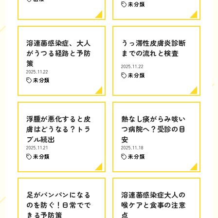
未分類
溶連菌感染症、大人
うっ滞性皮膚炎診断
がうつる経路と予防
までの流れと検査
策
2025.11.22
2025.11.22
未分類
未分類
浮腫が悪化すると皮
熱なし痰がらみ咳い
膚はどうなる？トラ
つ病院へ？受診の目
ブル続出
安
2025.11.21
2025.11.18
未分類
未分類
足がパンパンになる
溶連菌感染症大人の
のを防ぐ！日常でで
喉ケアと食事の注意
きる予防策
点