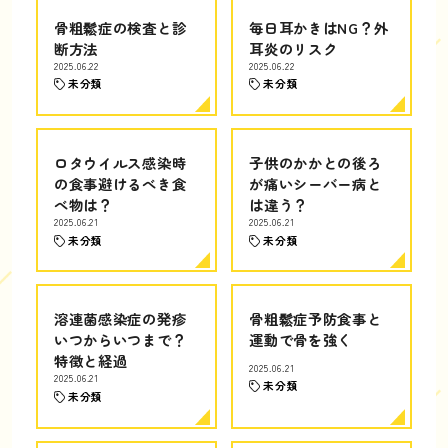
骨粗鬆症の検査と診
毎日耳かきはNG？外
断方法
耳炎のリスク
2025.06.22
2025.06.22
未分類
未分類
ロタウイルス感染時
子供のかかとの後ろ
の食事避けるべき食
が痛いシーバー病と
べ物は？
は違う？
2025.06.21
2025.06.21
未分類
未分類
溶連菌感染症の発疹
骨粗鬆症予防食事と
いつからいつまで？
運動で骨を強く
特徴と経過
2025.06.21
2025.06.21
未分類
未分類