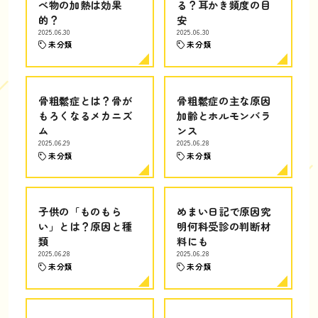
べ物の加熱は効果
る？耳かき頻度の目
的？
安
2025.06.30
2025.06.30
未分類
未分類
骨粗鬆症とは？骨が
骨粗鬆症の主な原因
もろくなるメカニズ
加齢とホルモンバラ
ム
ンス
2025.06.29
2025.06.28
未分類
未分類
子供の「ものもら
めまい日記で原因究
い」とは？原因と種
明何科受診の判断材
類
料にも
2025.06.28
2025.06.28
未分類
未分類