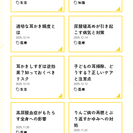
生活
知識
適切な耳かき頻度と
尿酸値高めが引き起
は
こす病気と対策
2025.12.14
2025.12.14
医療
医療
耳かきしすぎは逆効
子どもの耳掃除、ど
果？知っておくべき
うする？正しいケア
リスク
と注意点
2025.12.14
2025.12.13
生活
医療
高尿酸血症がもたら
りんご病の再燃とぶ
す全身への影響
り返すかゆみへの対
処
2025.11.30
2025.11.22
医療