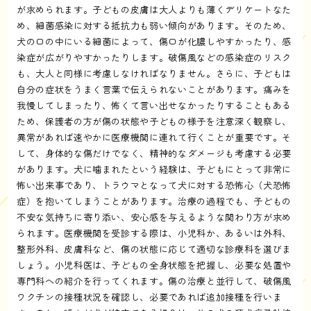
が求められます。子どもの皮膚は大人よりも薄くデリケートなた
め、細菌感染に対する抵抗力も弱い傾向があります。そのため、
犬の口の中にいる細菌によって、傷口が化膿しやすかったり、感
染症が広がりやすかったりします。破傷風などの感染症のリスク
も、大人と同様に考慮しなければなりません。さらに、子どもは
自分の症状をうまく言葉で伝えられないことがあります。痛みを
我慢してしまったり、怖くて言い出せなかったりすることもある
ため、保護者の方が傷の状態や子どもの様子を注意深く観察し、
異常があれば速やかに医療機関に連れて行くことが重要です。そ
して、身体的な傷だけでなく、精神的なダメージも考慮する必要
があります。犬に噛まれたという経験は、子どもにとって非常に
怖い出来事であり、トラウマとなって犬に対する恐怖心（犬恐怖
症）を抱いてしまうことがあります。治療の過程でも、子どもの
不安な気持ちに寄り添い、安心感を与えるような関わり方が求め
られます。医療機関を受診する際は、小児科か、あるいは外科、
整形外科、皮膚科など、傷の状態に応じて適切な診療科を選びま
しょう。小児科医は、子どもの全身状態を把握し、必要な処置や
専門科への紹介を行ってくれます。傷の治療と並行して、破傷風
ワクチンの接種状況を確認し、必要であれば追加接種を行いま