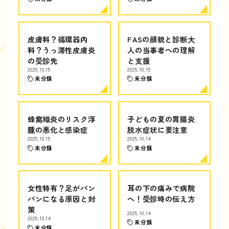
皮膚科？循環器内
FASの顔貌と診断大
科？うっ滞性皮膚炎
人の当事者への理解
の受診先
と支援
2025.10.15
2025.10.15
未分類
未分類
蜂窩織炎のリスク浮
子どもの夏の胃腸炎
腫の悪化と感染症
脱水症状に要注意
2025.10.15
2025.10.14
未分類
未分類
女性特有？足がパン
耳の下の痛みで病院
パンになる原因と対
へ！受診時の伝え方
策
2025.10.14
2025.10.14
未分類
未分類