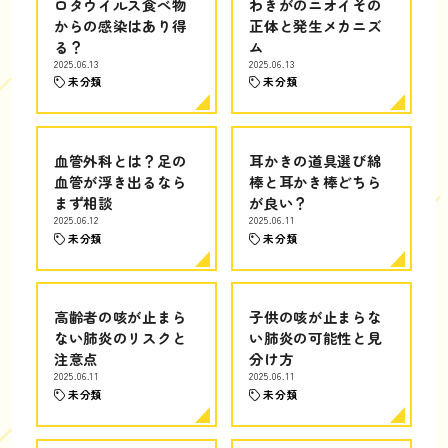
ロタウイルス食べ物
わきがのニオイその
からの感染はあり得
正体と発生メカニズ
る？
ム
2025.06.13
2025.06.13
未分類
未分類
血管外科とは？足の
耳かきの道具選び綿
血管が浮き出るなら
棒と耳かき棒どちら
まず相談
が良い？
2025.06.12
2025.06.11
未分類
未分類
高齢者の咳が止まら
子供の咳が止まらな
ない肺炎のリスクと
い肺炎の可能性と見
注意点
分け方
2025.06.11
2025.06.11
未分類
未分類