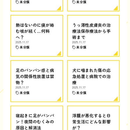
未分類
未分類
熱はないのに痰が絡
うっ滞性皮膚炎の治
む咳が続く…何科
療法保存療法から手
へ？
術まで
2025.11.17
2025.11.17
未分類
未分類
足のパンパン感と病
犬に噛まれた傷の応
気の関係性放置は禁
急処置と病院での治
物？
療
2025.11.17
2025.11.17
未分類
未分類
寝起きに足がパンパ
浮腫が悪化すると日
ン！夜間のむくみの
常生活にどんな影響
原因と解消法
が？