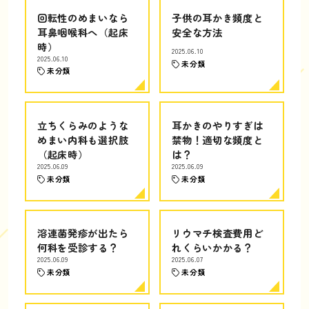
回転性のめまいなら
子供の耳かき頻度と
耳鼻咽喉科へ（起床
安全な方法
時）
2025.06.10
2025.06.10
未分類
未分類
立ちくらみのような
耳かきのやりすぎは
めまい内科も選択肢
禁物！適切な頻度と
（起床時）
は？
2025.06.09
2025.06.09
未分類
未分類
溶連菌発疹が出たら
リウマチ検査費用ど
何科を受診する？
れくらいかかる？
2025.06.09
2025.06.07
未分類
未分類