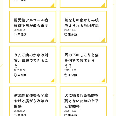
胎児性アルコール症
熱なしの痰がらみ咳
候群予防が最も重要
考えられる原因疾患
2025.10.09
2025.10.08
未分類
未分類
りんご病のかゆみ対
耳の下のしこりと痛
策、家庭でできるこ
み何科で診てもら
と
う？
2025.10.08
2025.10.07
未分類
未分類
逆流性食道炎も？胸
犬に噛まれた傷跡を
やけと痰がらみ咳の
残さないためのケア
関係
と診療科
2025.10.06
2025.10.06
未分類
未分類