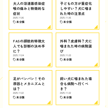
大人の溶連菌感染症
子どもの方が重症化
喉の痛みと特徴的な
しやすい？犬に噛ま
症状
れた時の注意点
2025.11.06
2025.11.06
未分類
未分類
FASの顔貌的特徴大
外科？皮膚科？犬に
人でも診断の決め手
噛まれた時の病院選
に？
び
2025.11.04
2025.11.03
未分類
未分類
足がパンパン！その
飼い犬に噛まれた場
原因とメカニズムと
合も病院へ行くべ
は？
き？
2025.11.02
2025.11.02
未分類
未分類