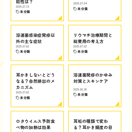
能性は？
2025.07.04
2025.07.13
未分類
未分類
溶連菌感染症発疹以
リウマチ治療期間と
外の主な症状
総費用の考え方
2025.07.02
2025.07.02
未分類
未分類
耳かきしないとどう
溶連菌発疹のかゆみ
なる？自然排出のメ
対策とスキンケア
カニズム
2025.06.30
2025.07.02
未分類
未分類
ロタウイルス予防食
耳垢の種類で変わ
べ物の加熱は効果
る？耳かき頻度の目