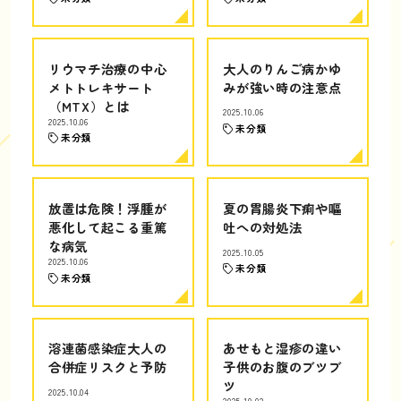
リウマチ治療の中心
大人のりんご病かゆ
メトトレキサート
みが強い時の注意点
（MTX）とは
2025.10.06
2025.10.06
未分類
未分類
放置は危険！浮腫が
夏の胃腸炎下痢や嘔
悪化して起こる重篤
吐への対処法
な病気
2025.10.05
2025.10.06
未分類
未分類
溶連菌感染症大人の
あせもと湿疹の違い
合併症リスクと予防
子供のお腹のブツブ
ツ
2025.10.04