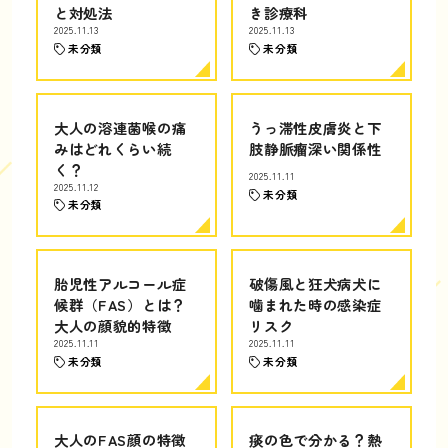
と対処法
き診療科
2025.11.13
2025.11.13
未分類
未分類
大人の溶連菌喉の痛
うっ滞性皮膚炎と下
みはどれくらい続
肢静脈瘤深い関係性
く？
2025.11.11
2025.11.12
未分類
未分類
胎児性アルコール症
破傷風と狂犬病犬に
候群（FAS）とは？
噛まれた時の感染症
大人の顔貌的特徴
リスク
2025.11.11
2025.11.11
未分類
未分類
大人のFAS顔の特徴
痰の色で分かる？熱