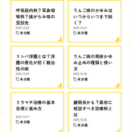
呼吸器内科？耳鼻咽
りんご病のかゆみは
喉科？痰がらみ咳の
いつからいつまで続
受診先
く？
2025.10.29
2025.10.29
未分類
未分類
リンパ浮腫とは？浮
りんご病の発疹かゆ
腫の悪化が招く難治
み止めの種類と使い
性の病
方
2025.10.29
2025.10.28
未分類
未分類
リウマチ治療の基本
腱鞘炎かも？最初に
目標と進め方
相談すべき診療科と
は
2025.10.27
2025.10.26
未分類
未分類