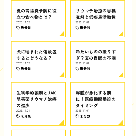
夏の胃腸炎予防に役
リウマチ治療の目標
立つ食べ物とは？
寛解と低疾患活動性
2025.11.02
2025.11.02
未分類
未分類
犬に噛まれた傷放置
冷たいものの摂りす
するとどうなる？
ぎ？夏の胃腸の不調
2025.11.02
2025.11.02
未分類
未分類
生物学的製剤とJAK
浮腫が悪化する前
阻害薬リウマチ治療
に！医療機関受診の
の進歩
タイミング
2025.11.01
2025.11.01
未分類
未分類