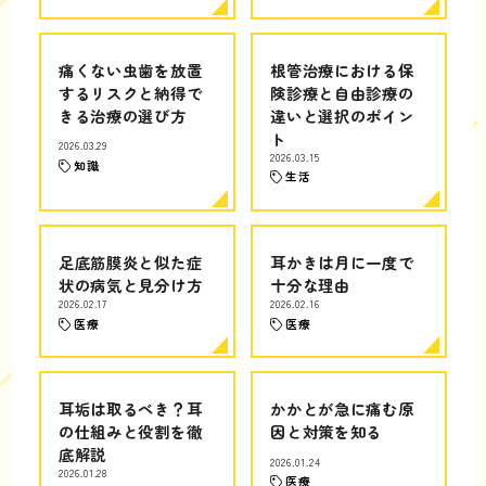
痛くない虫歯を放置
根管治療における保
するリスクと納得で
険診療と自由診療の
きる治療の選び方
違いと選択のポイン
ト
2026.03.29
2026.03.15
知識
生活
足底筋膜炎と似た症
耳かきは月に一度で
状の病気と見分け方
十分な理由
2026.02.17
2026.02.16
医療
医療
耳垢は取るべき？耳
かかとが急に痛む原
の仕組みと役割を徹
因と対策を知る
底解説
2026.01.24
2026.01.28
医療