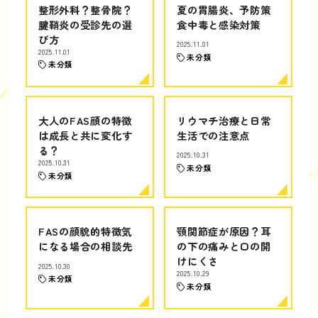
整形外科？整骨院？
夏の胃腸炎、予防策
腱鞘炎の受診先の選
食中毒と感染対策
び方
2025.11.01
2025.11.01
未分類
未分類
大人のFAS顔の特徴
リウマチ治療と日常
は成長と共に変化す
生活での注意点
る？
2025.10.31
2025.10.31
未分類
未分類
FASの顔貌的特徴気
顎関節症が原因？耳
になる場合の相談先
の下の痛みと口の開
けにくさ
2025.10.30
2025.10.29
未分類
未分類