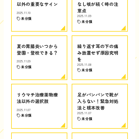
以外の重要なサイン
なし咳が続く時の注
意点
2025.11.10
2025.11.09
未分類
未分類
夏の胃腸炎いつから
繰り返す耳の下の痛
登園・登校できる？
み放置せず原因究明
を
2025.11.09
2025.11.08
未分類
未分類
リウマチ治療薬物療
足がパンパンで靴が
法以外の選択肢
入らない！緊急対処
法と根本改善
2025.11.07
2025.11.07
未分類
未分類