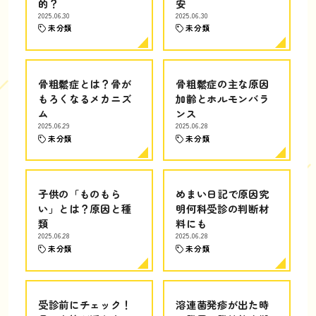
的？
安
2025.06.30
2025.06.30
未分類
未分類
骨粗鬆症とは？骨が
骨粗鬆症の主な原因
もろくなるメカニズ
加齢とホルモンバラ
ム
ンス
2025.06.29
2025.06.28
未分類
未分類
子供の「ものもら
めまい日記で原因究
い」とは？原因と種
明何科受診の判断材
類
料にも
2025.06.28
2025.06.28
未分類
未分類
受診前にチェック！
溶連菌発疹が出た時