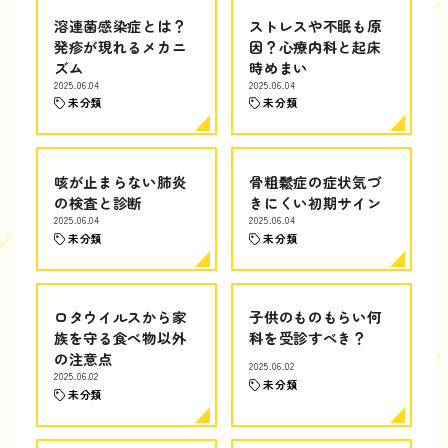
溶連菌感染症とは？
ストレスや不眠も原
発疹が現れるメカニ
因？心療内科と起床
ズム
時めまい
2025.06.04
2025.06.04
未分類
未分類
咳が止まらない肺炎
骨粗鬆症の症状気づ
の検査と診断
きにくい初期サイン
2025.06.04
2025.06.04
未分類
未分類
ロタウイルスから家
子供のものもらい何
族を守る食べ物以外
科を受診すべき？
の注意点
2025.06.02
2025.06.02
未分類
未分類