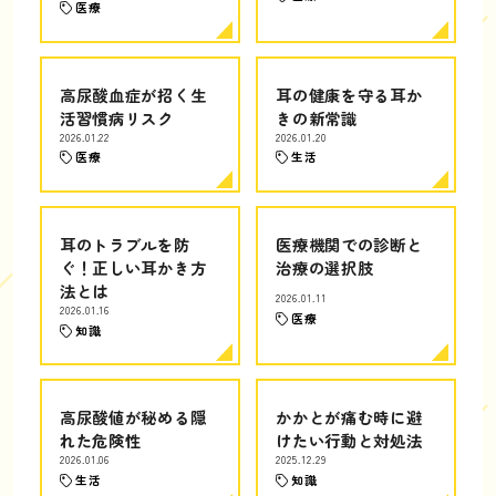
医療
高尿酸血症が招く生
耳の健康を守る耳か
活習慣病リスク
きの新常識
2026.01.22
2026.01.20
医療
生活
耳のトラブルを防
医療機関での診断と
ぐ！正しい耳かき方
治療の選択肢
法とは
2026.01.11
2026.01.16
医療
知識
高尿酸値が秘める隠
かかとが痛む時に避
れた危険性
けたい行動と対処法
2026.01.06
2025.12.29
生活
知識