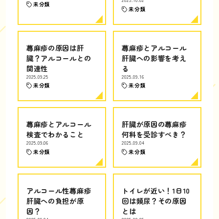
2025.10.02
未分類
未分類
蕁麻疹の原因は肝
蕁麻疹とアルコール
臓？アルコールとの
肝臓への影響を考え
関連性
る
2025.09.25
2025.09.16
未分類
未分類
蕁麻疹とアルコール
肝臓が原因の蕁麻疹
検査でわかること
何科を受診すべき？
2025.09.06
2025.09.04
未分類
未分類
アルコール性蕁麻疹
トイレが近い！1日10
肝臓への負担が原
回は頻尿？その原因
因？
とは