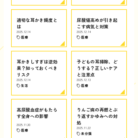
適切な耳かき頻度と
尿酸値高めが引き起
は
こす病気と対策
2025.12.14
2025.12.14
医療
医療
耳かきしすぎは逆効
子どもの耳掃除、ど
果？知っておくべき
うする？正しいケア
リスク
と注意点
2025.12.14
2025.12.13
生活
医療
高尿酸血症がもたら
りんご病の再燃とぶ
す全身への影響
り返すかゆみへの対
処
2025.11.30
2025.11.22
医療
未分類