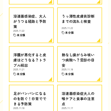
溶連菌感染症、大人
うっ滞性皮膚炎診断
がうつる経路と予防
までの流れと検査
策
2025.11.22
2025.11.22
未分類
未分類
浮腫が悪化すると皮
熱なし痰がらみ咳い
膚はどうなる？トラ
つ病院へ？受診の目
ブル続出
安
2025.11.21
2025.11.18
未分類
未分類
足がパンパンになる
溶連菌感染症大人の
のを防ぐ！日常でで
喉ケアと食事の注意
きる予防策
点
2025.11.18
2025.11.17