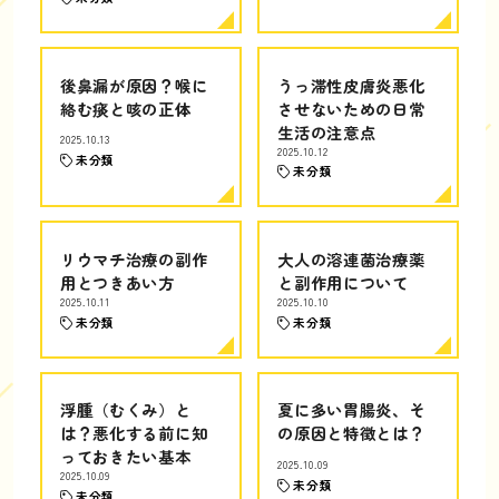
後鼻漏が原因？喉に
うっ滞性皮膚炎悪化
絡む痰と咳の正体
させないための日常
生活の注意点
2025.10.13
2025.10.12
未分類
未分類
リウマチ治療の副作
大人の溶連菌治療薬
用とつきあい方
と副作用について
2025.10.11
2025.10.10
未分類
未分類
浮腫（むくみ）と
夏に多い胃腸炎、そ
は？悪化する前に知
の原因と特徴とは？
っておきたい基本
2025.10.09
2025.10.09
未分類
未分類