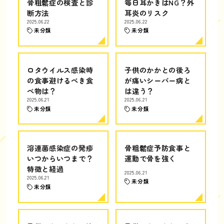
骨粗鬆症の検査と診
毎日耳かきはNG？外
断方法
耳炎のリスク
2025.06.22
2025.06.22
未分類
未分類
ロタウイルス感染時
子供のかかとの後ろ
の食事避けるべき食
が痛いシーバー病と
べ物は？
は違う？
2025.06.21
2025.06.21
未分類
未分類
溶連菌感染症の発疹
骨粗鬆症予防食事と
いつからいつまで？
運動で骨を強く
特徴と経過
2025.06.21
2025.06.21
未分類
未分類