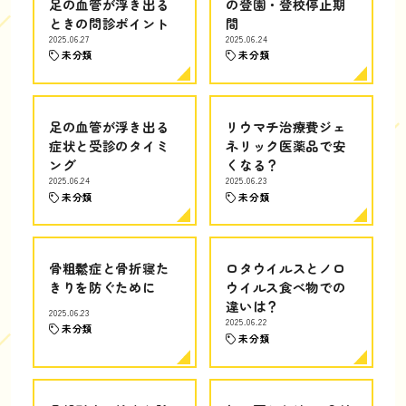
足の血管が浮き出る
の登園・登校停止期
ときの問診ポイント
間
2025.06.27
2025.06.24
未分類
未分類
足の血管が浮き出る
リウマチ治療費ジェ
症状と受診のタイミ
ネリック医薬品で安
ング
くなる？
2025.06.24
2025.06.23
未分類
未分類
骨粗鬆症と骨折寝た
ロタウイルスとノロ
きりを防ぐために
ウイルス食べ物での
違いは？
2025.06.23
2025.06.22
未分類
未分類