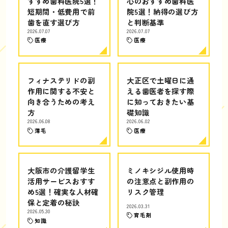
すすめ歯科医院5選！
心のおすすめ歯科医
短期間・低費用で前
院5選！納得の選び方
歯を直す選び方
と判断基準
2026.07.07
2026.07.07
医療
医療
フィナステリドの副
大正区で土曜日に通
作用に関する不安と
える歯医者を探す際
向き合うための考え
に知っておきたい基
方
礎知識
2026.06.08
2026.06.02
薄毛
医療
大阪市の介護留学生
ミノキシジル使用時
活用サービスおすす
の注意点と副作用の
め5選！確実な人材確
リスク管理
保と定着の秘訣
2026.03.31
2026.05.30
育毛剤
知識