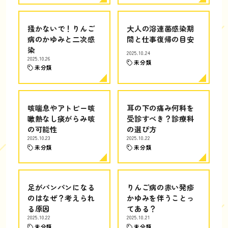
掻かないで！りんご
大人の溶連菌感染期
病のかゆみと二次感
間と仕事復帰の目安
染
2025.10.24
2025.10.26
未分類
未分類
咳喘息やアトピー咳
耳の下の痛み何科を
嗽熱なし痰がらみ咳
受診すべき？診療科
の可能性
の選び方
2025.10.23
2025.10.22
未分類
未分類
足がパンパンになる
りんご病の赤い発疹
のはなぜ？考えられ
かゆみを伴うことっ
る原因
てある？
2025.10.22
2025.10.21
未分類
未分類