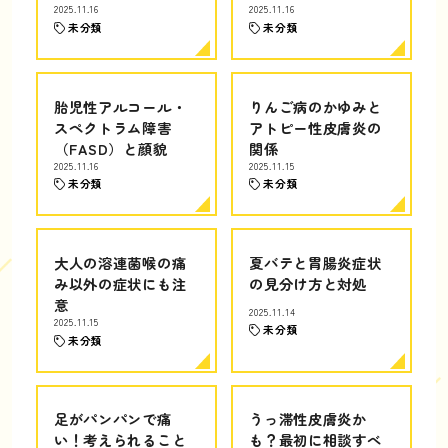
2025.11.16
2025.11.16
未分類
未分類
胎児性アルコール・
りんご病のかゆみと
スペクトラム障害
アトピー性皮膚炎の
（FASD）と顔貌
関係
2025.11.16
2025.11.15
未分類
未分類
大人の溶連菌喉の痛
夏バテと胃腸炎症状
み以外の症状にも注
の見分け方と対処
意
2025.11.14
2025.11.15
未分類
未分類
足がパンパンで痛
うっ滞性皮膚炎か
い！考えられること
も？最初に相談すべ