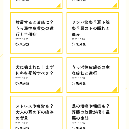
放置すると潰瘍に？
リンパ節炎？耳下腺
うっ滞性皮膚炎の進
炎？耳の下の腫れと
行と合併症
痛み
2025.10.20
2025.10.20
未分類
未分類
犬に噛まれた！まず
うっ滞性皮膚炎の主
何科を受診すべき？
な症状と進行
2025.10.19
2025.10.18
未分類
未分類
ストレスや疲労も？
足の潰瘍や壊疽も？
大人の耳の下の痛み
浮腫の放置が招く最
の背景
悪の事態
2025.10.16
2025.10.16
未分類
未分類