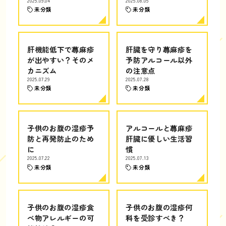
2025.09.04
2025.08.05
未分類
未分類
肝機能低下で蕁麻疹
肝臓を守り蕁麻疹を
が出やすい？そのメ
予防アルコール以外
カニズム
の注意点
2025.07.29
2025.07.28
未分類
未分類
子供のお腹の湿疹予
アルコールと蕁麻疹
防と再発防止のため
肝臓に優しい生活習
に
慣
2025.07.22
2025.07.13
未分類
未分類
子供のお腹の湿疹食
子供のお腹の湿疹何
べ物アレルギーの可
科を受診すべき？