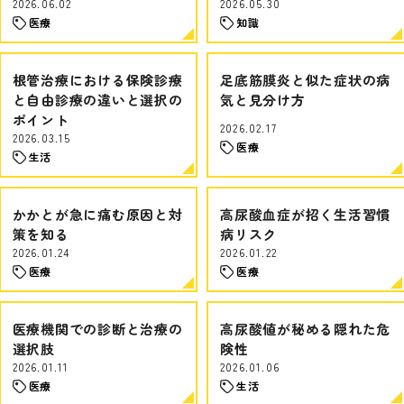
2026.06.02
2026.05.30
医療
知識
根管治療における保険診療
足底筋膜炎と似た症状の病
と自由診療の違いと選択の
気と見分け方
ポイント
2026.02.17
2026.03.15
医療
生活
かかとが急に痛む原因と対
高尿酸血症が招く生活習慣
策を知る
病リスク
2026.01.24
2026.01.22
医療
医療
医療機関での診断と治療の
高尿酸値が秘める隠れた危
選択肢
険性
2026.01.11
2026.01.06
医療
生活