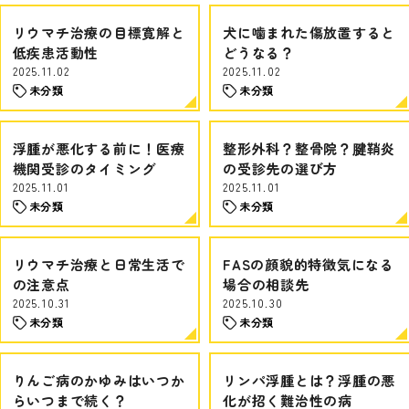
リウマチ治療の目標寛解と
犬に噛まれた傷放置すると
低疾患活動性
どうなる？
2025.11.02
2025.11.02
未分類
未分類
浮腫が悪化する前に！医療
整形外科？整骨院？腱鞘炎
機関受診のタイミング
の受診先の選び方
2025.11.01
2025.11.01
未分類
未分類
リウマチ治療と日常生活で
FASの顔貌的特徴気になる
の注意点
場合の相談先
2025.10.31
2025.10.30
未分類
未分類
りんご病のかゆみはいつか
リンパ浮腫とは？浮腫の悪
らいつまで続く？
化が招く難治性の病