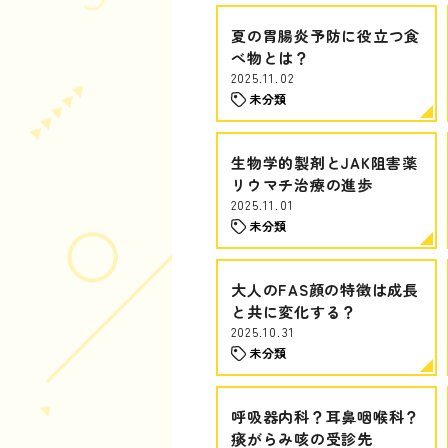
夏の胃腸炎予防に役立つ食
べ物とは？
2025.11.02
未分類
生物学的製剤とJAK阻害薬
リウマチ治療の進歩
2025.11.01
未分類
大人のFAS顔の特徴は成長
と共に変化する？
2025.10.31
未分類
呼吸器内科？耳鼻咽喉科？
痰がらみ咳の受診先