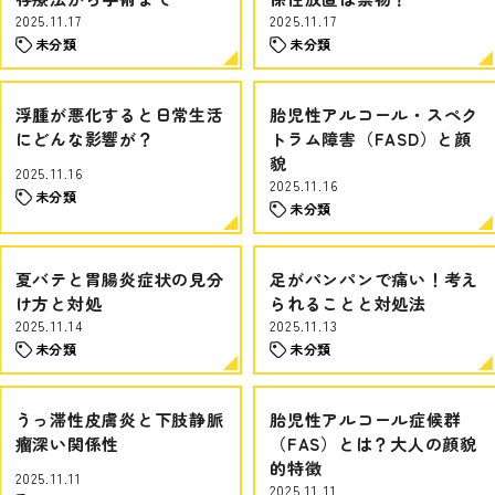
2025.11.17
2025.11.17
未分類
未分類
浮腫が悪化すると日常生活
胎児性アルコール・スペク
にどんな影響が？
トラム障害（FASD）と顔
貌
2025.11.16
2025.11.16
未分類
未分類
夏バテと胃腸炎症状の見分
足がパンパンで痛い！考え
け方と対処
られることと対処法
2025.11.14
2025.11.13
未分類
未分類
うっ滞性皮膚炎と下肢静脈
胎児性アルコール症候群
瘤深い関係性
（FAS）とは？大人の顔貌
的特徴
2025.11.11
2025.11.11