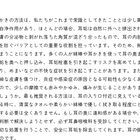
かきの方法は、私たちがこれまで常識としてきたこととは少し
自浄作用があり、ほとんどの場合、耳垢は自然に外へと排出さ
膚の分泌物と剥がれ落ちた角質が混ざり合ったもので、耳の内
を防ぐバリアとしての重要な役割を担っています。そのため、
まうことになります。多くの人が綿棒や耳かきを使って耳の奥
垢を奥へと押し込み、耳垢栓塞を引き起こすリスクを高めてし
り、めまいなどの不快な症状を引き起こすことがあります。ま
細な皮膚を傷つけ、炎症や感染症の原因となる可能性も少なく
ので、少しの摩擦でも赤みやかゆみ、痛みが生じることがあり
しょうか。最も推奨される方法は、耳の入り口付近に見えてい
る時に、清潔なタオルや柔らかい綿棒で優しく拭き取る程度に
する必要は全くありません。もし耳の奥に違和感がある場合や
判断で解決しようとせず、必ず耳鼻咽喉科を受診してください
切な処置を行うことで、安全に耳垢を除去してくれます。耳の
のです。