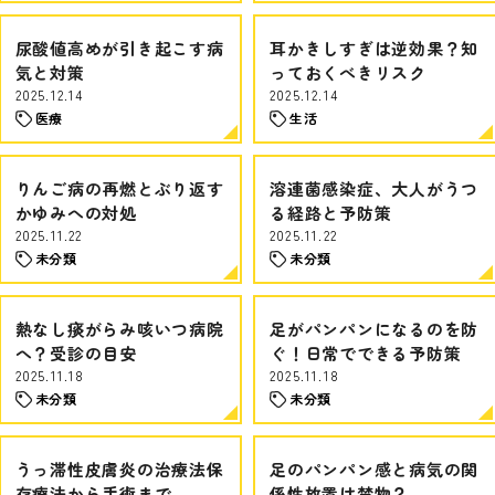
尿酸値高めが引き起こす病
耳かきしすぎは逆効果？知
気と対策
っておくべきリスク
2025.12.14
2025.12.14
医療
生活
りんご病の再燃とぶり返す
溶連菌感染症、大人がうつ
かゆみへの対処
る経路と予防策
2025.11.22
2025.11.22
未分類
未分類
熱なし痰がらみ咳いつ病院
足がパンパンになるのを防
へ？受診の目安
ぐ！日常でできる予防策
2025.11.18
2025.11.18
未分類
未分類
うっ滞性皮膚炎の治療法保
足のパンパン感と病気の関
存療法から手術まで
係性放置は禁物？