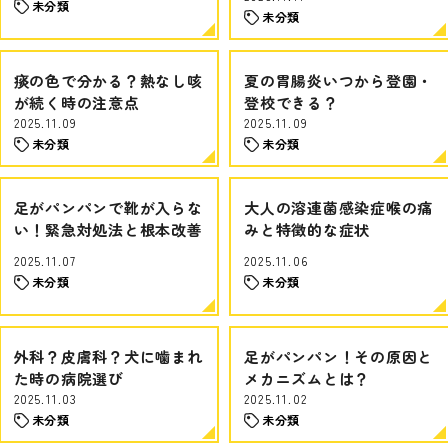
未分類
未分類
痰の色で分かる？熱なし咳
夏の胃腸炎いつから登園・
が続く時の注意点
登校できる？
2025.11.09
2025.11.09
未分類
未分類
足がパンパンで靴が入らな
大人の溶連菌感染症喉の痛
い！緊急対処法と根本改善
みと特徴的な症状
2025.11.07
2025.11.06
未分類
未分類
外科？皮膚科？犬に噛まれ
足がパンパン！その原因と
た時の病院選び
メカニズムとは？
2025.11.03
2025.11.02
未分類
未分類