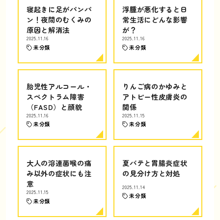
寝起きに足がパンパ
浮腫が悪化すると日
ン！夜間のむくみの
常生活にどんな影響
原因と解消法
が？
2025.11.16
2025.11.16
未分類
未分類
胎児性アルコール・
りんご病のかゆみと
スペクトラム障害
アトピー性皮膚炎の
（FASD）と顔貌
関係
2025.11.16
2025.11.15
未分類
未分類
大人の溶連菌喉の痛
夏バテと胃腸炎症状
み以外の症状にも注
の見分け方と対処
意
2025.11.14
2025.11.15
未分類
未分類