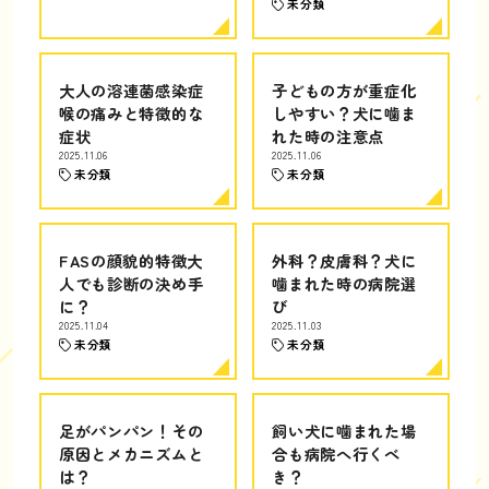
未分類
大人の溶連菌感染症
子どもの方が重症化
喉の痛みと特徴的な
しやすい？犬に噛ま
症状
れた時の注意点
2025.11.06
2025.11.06
未分類
未分類
FASの顔貌的特徴大
外科？皮膚科？犬に
人でも診断の決め手
噛まれた時の病院選
に？
び
2025.11.04
2025.11.03
未分類
未分類
足がパンパン！その
飼い犬に噛まれた場
原因とメカニズムと
合も病院へ行くべ
は？
き？