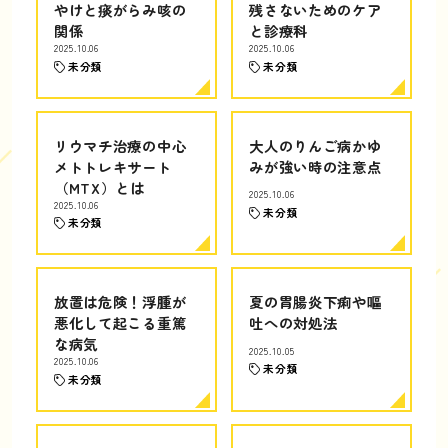
やけと痰がらみ咳の
残さないためのケア
関係
と診療科
2025.10.06
2025.10.06
未分類
未分類
リウマチ治療の中心
大人のりんご病かゆ
メトトレキサート
みが強い時の注意点
（MTX）とは
2025.10.06
2025.10.06
未分類
未分類
放置は危険！浮腫が
夏の胃腸炎下痢や嘔
悪化して起こる重篤
吐への対処法
な病気
2025.10.05
2025.10.06
未分類
未分類