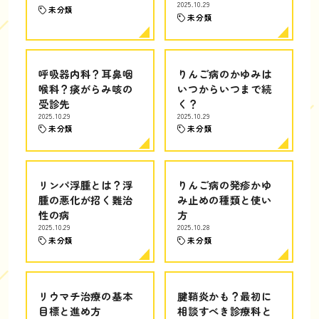
2025.10.29
未分類
未分類
呼吸器内科？耳鼻咽
りんご病のかゆみは
喉科？痰がらみ咳の
いつからいつまで続
受診先
く？
2025.10.29
2025.10.29
未分類
未分類
リンパ浮腫とは？浮
りんご病の発疹かゆ
腫の悪化が招く難治
み止めの種類と使い
性の病
方
2025.10.29
2025.10.28
未分類
未分類
リウマチ治療の基本
腱鞘炎かも？最初に
目標と進め方
相談すべき診療科と