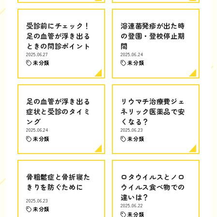
受診前にチェック！
溶連菌発疹が出た時
足の血管が浮き出る
の登園・登校停止期
ときの問診ポイント
間
2025.06.27
2025.06.24
未分類
未分類
足の血管が浮き出る
リウマチ治療費ジェ
症状と受診のタイミ
ネリック医薬品で安
ング
くなる？
2025.06.24
2025.06.23
未分類
未分類
骨粗鬆症と骨折寝た
ロタウイルスとノロ
きりを防ぐために
ウイルス食べ物での
違いは？
2025.06.23
2025.06.22
未分類
未分類