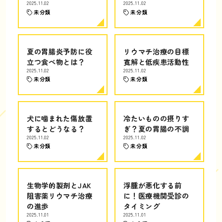
2025.11.02
2025.11.02
未分類
未分類
夏の胃腸炎予防に役
リウマチ治療の目標
立つ食べ物とは？
寛解と低疾患活動性
2025.11.02
2025.11.02
未分類
未分類
犬に噛まれた傷放置
冷たいものの摂りす
するとどうなる？
ぎ？夏の胃腸の不調
2025.11.02
2025.11.02
未分類
未分類
生物学的製剤とJAK
浮腫が悪化する前
阻害薬リウマチ治療
に！医療機関受診の
の進歩
タイミング
2025.11.01
2025.11.01