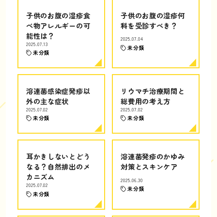
子供のお腹の湿疹食
子供のお腹の湿疹何
べ物アレルギーの可
科を受診すべき？
能性は？
2025.07.04
2025.07.13
未分類
未分類
溶連菌感染症発疹以
リウマチ治療期間と
外の主な症状
総費用の考え方
2025.07.02
2025.07.02
未分類
未分類
耳かきしないとどう
溶連菌発疹のかゆみ
なる？自然排出のメ
対策とスキンケア
カニズム
2025.06.30
2025.07.02
未分類
未分類