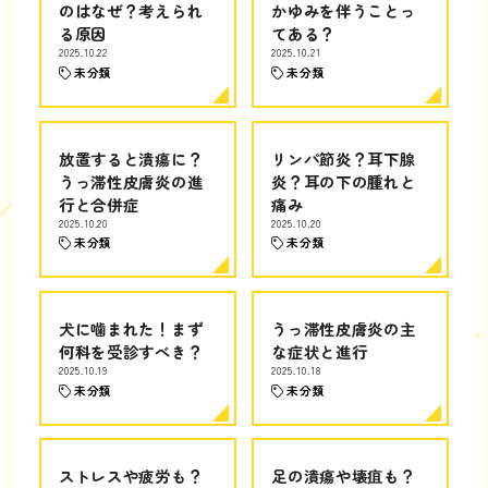
のはなぜ？考えられ
かゆみを伴うことっ
る原因
てある？
2025.10.22
2025.10.21
未分類
未分類
放置すると潰瘍に？
リンパ節炎？耳下腺
うっ滞性皮膚炎の進
炎？耳の下の腫れと
行と合併症
痛み
2025.10.20
2025.10.20
未分類
未分類
犬に噛まれた！まず
うっ滞性皮膚炎の主
何科を受診すべき？
な症状と進行
2025.10.19
2025.10.18
未分類
未分類
ストレスや疲労も？
足の潰瘍や壊疽も？