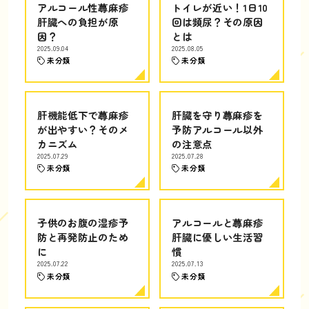
アルコール性蕁麻疹
トイレが近い！1日10
肝臓への負担が原
回は頻尿？その原因
因？
とは
2025.09.04
2025.08.05
未分類
未分類
肝機能低下で蕁麻疹
肝臓を守り蕁麻疹を
が出やすい？そのメ
予防アルコール以外
カニズム
の注意点
2025.07.29
2025.07.28
未分類
未分類
子供のお腹の湿疹予
アルコールと蕁麻疹
防と再発防止のため
肝臓に優しい生活習
に
慣
2025.07.22
2025.07.13
未分類
未分類