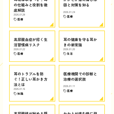
の仕組みと役割を徹
因と対策を知る
底解説
2026.01.24
2026.01.28
医療
医療
高尿酸血症が招く生
耳の健康を守る耳か
活習慣病リスク
きの新常識
2026.01.22
2026.01.20
医療
生活
耳のトラブルを防
医療機関での診断と
ぐ！正しい耳かき方
治療の選択肢
法とは
2026.01.11
2026.01.16
医療
知識
高尿酸値が秘める隠
かかとが痛む時に避