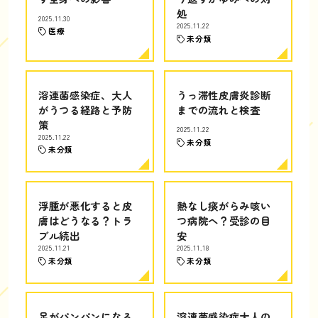
処
2025.11.30
2025.11.22
医療
未分類
溶連菌感染症、大人
うっ滞性皮膚炎診断
がうつる経路と予防
までの流れと検査
策
2025.11.22
2025.11.22
未分類
未分類
浮腫が悪化すると皮
熱なし痰がらみ咳い
膚はどうなる？トラ
つ病院へ？受診の目
ブル続出
安
2025.11.21
2025.11.18
未分類
未分類
足がパンパンになる
溶連菌感染症大人の