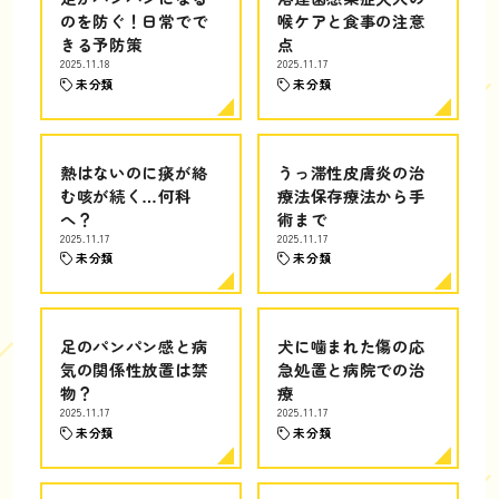
のを防ぐ！日常でで
喉ケアと食事の注意
きる予防策
点
2025.11.18
2025.11.17
未分類
未分類
熱はないのに痰が絡
うっ滞性皮膚炎の治
む咳が続く…何科
療法保存療法から手
へ？
術まで
2025.11.17
2025.11.17
未分類
未分類
足のパンパン感と病
犬に噛まれた傷の応
気の関係性放置は禁
急処置と病院での治
物？
療
2025.11.17
2025.11.17
未分類
未分類