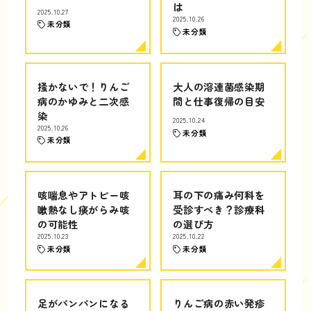
は
2025.10.27
2025.10.26
未分類
未分類
掻かないで！りんご
大人の溶連菌感染期
病のかゆみと二次感
間と仕事復帰の目安
染
2025.10.24
2025.10.26
未分類
未分類
咳喘息やアトピー咳
耳の下の痛み何科を
嗽熱なし痰がらみ咳
受診すべき？診療科
の可能性
の選び方
2025.10.23
2025.10.22
未分類
未分類
足がパンパンになる
りんご病の赤い発疹