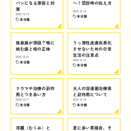
パンになる原因と対
へ！受診時の伝え方
策
2025.10.14
2025.10.14
未分類
未分類
後鼻漏が原因？喉に
うっ滞性皮膚炎悪化
絡む痰と咳の正体
させないための日常
生活の注意点
2025.10.13
2025.10.12
未分類
未分類
リウマチ治療の副作
大人の溶連菌治療薬
用とつきあい方
と副作用について
2025.10.11
2025.10.10
未分類
未分類
浮腫（むくみ）と
夏に多い胃腸炎、そ