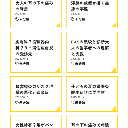
大人の耳の下の痛み
浮腫の放置が招く最
の背景
悪の事態
2025.10.16
2025.10.16
未分類
未分類
皮膚科？循環器内
FASの顔貌と診断大
科？うっ滞性皮膚炎
人の当事者への理解
の受診先
と支援
2025.10.15
2025.10.15
未分類
未分類
蜂窩織炎のリスク浮
子どもの夏の胃腸炎
腫の悪化と感染症
脱水症状に要注意
2025.10.15
2025.10.14
未分類
未分類
女性特有？足がパン
耳の下の痛みで病院