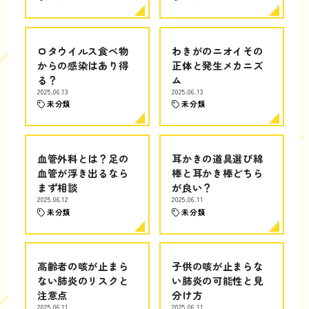
ロタウイルス食べ物
わきがのニオイその
からの感染はあり得
正体と発生メカニズ
る？
ム
2025.06.13
2025.06.13
未分類
未分類
血管外科とは？足の
耳かきの道具選び綿
血管が浮き出るなら
棒と耳かき棒どちら
まず相談
が良い？
2025.06.12
2025.06.11
未分類
未分類
高齢者の咳が止まら
子供の咳が止まらな
ない肺炎のリスクと
い肺炎の可能性と見
注意点
分け方
2025.06.11
2025.06.11