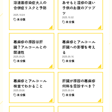
溶連菌感染症大人の
あせもと湿疹の違い
合併症リスクと予防
子供のお腹のブツブ
ツ
2025.10.04
2025.10.02
未分類
未分類
蕁麻疹の原因は肝
蕁麻疹とアルコール
臓？アルコールとの
肝臓への影響を考え
関連性
る
2025.09.25
2025.09.16
未分類
未分類
蕁麻疹とアルコール
肝臓が原因の蕁麻疹
検査でわかること
何科を受診すべき？
2025.09.06
2025.09.04
未分類
未分類