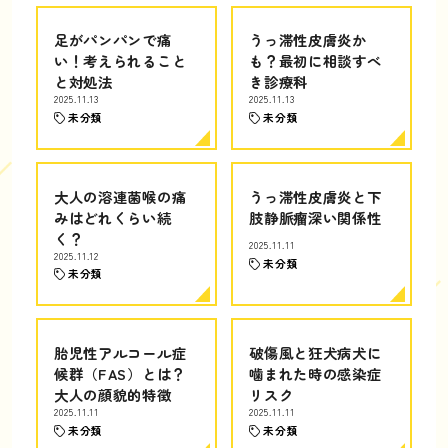
足がパンパンで痛
うっ滞性皮膚炎か
い！考えられること
も？最初に相談すべ
と対処法
き診療科
2025.11.13
2025.11.13
未分類
未分類
大人の溶連菌喉の痛
うっ滞性皮膚炎と下
みはどれくらい続
肢静脈瘤深い関係性
く？
2025.11.11
2025.11.12
未分類
未分類
胎児性アルコール症
破傷風と狂犬病犬に
候群（FAS）とは？
噛まれた時の感染症
大人の顔貌的特徴
リスク
2025.11.11
2025.11.11
未分類
未分類