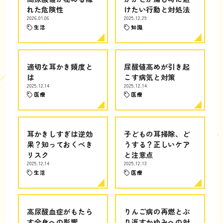
れた危険性
けたい行動と対処法
2026.01.06
2025.12.29
生活
知識
適切な耳かき頻度と
尿酸値高めが引き起
は
こす病気と対策
2025.12.14
2025.12.14
医療
医療
耳かきしすぎは逆効
子どもの耳掃除、ど
果？知っておくべき
うする？正しいケア
リスク
と注意点
2025.12.14
2025.12.13
生活
医療
高尿酸血症がもたら
りんご病の再燃とぶ
す全身への影響
り返すかゆみへの対