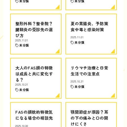
未分類
未分類
整形外科？整骨院？
夏の胃腸炎、予防策
腱鞘炎の受診先の選
食中毒と感染対策
び方
2025.11.01
2025.11.01
未分類
未分類
大人のFAS顔の特徴
リウマチ治療と日常
は成長と共に変化す
生活での注意点
る？
2025.10.31
2025.10.31
未分類
未分類
FASの顔貌的特徴気
顎関節症が原因？耳
になる場合の相談先
の下の痛みと口の開
けにくさ
2025.10.30