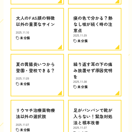
大人のFAS顔の特徴
痰の色で分かる？熱
以外の重要なサイン
なし咳が続く時の注
意点
2025.11.10
2025.11.09
未分類
未分類
夏の胃腸炎いつから
繰り返す耳の下の痛
登園・登校できる？
み放置せず原因究明
を
2025.11.09
2025.11.08
未分類
未分類
リウマチ治療薬物療
足がパンパンで靴が
法以外の選択肢
入らない！緊急対処
法と根本改善
2025.11.07
2025.11.07
未分類