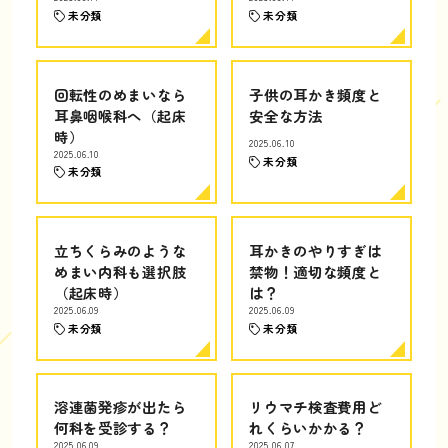
未分類
未分類
回転性のめまいなら
子供の耳かき頻度と
耳鼻咽喉科へ（起床
安全な方法
時）
2025.06.10
2025.06.10
未分類
未分類
立ちくらみのような
耳かきのやりすぎは
めまい内科も選択肢
禁物！適切な頻度と
（起床時）
は？
2025.06.09
2025.06.09
未分類
未分類
溶連菌発疹が出たら
リウマチ検査費用ど
何科を受診する？
れくらいかかる？
2025.06.09
2025.06.07