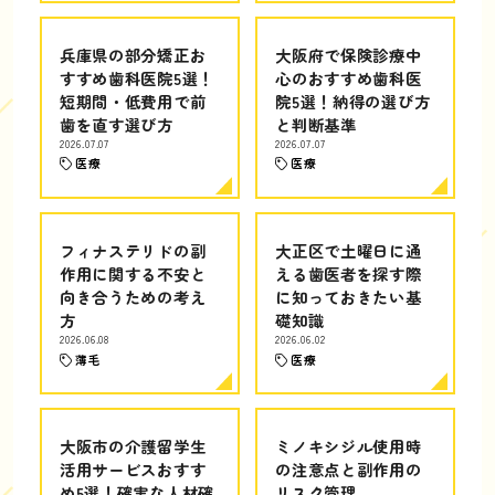
兵庫県の部分矯正お
大阪府で保険診療中
すすめ歯科医院5選！
心のおすすめ歯科医
短期間・低費用で前
院5選！納得の選び方
歯を直す選び方
と判断基準
2026.07.07
2026.07.07
医療
医療
フィナステリドの副
大正区で土曜日に通
作用に関する不安と
える歯医者を探す際
向き合うための考え
に知っておきたい基
方
礎知識
2026.06.08
2026.06.02
薄毛
医療
大阪市の介護留学生
ミノキシジル使用時
活用サービスおすす
の注意点と副作用の
め5選！確実な人材確
リスク管理