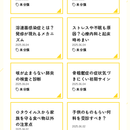
未分類
未分類
溶連菌感染症とは？
ストレスや不眠も原
発疹が現れるメカニ
因？心療内科と起床
ズム
時めまい
2025.06.04
2025.06.04
未分類
未分類
咳が止まらない肺炎
骨粗鬆症の症状気づ
の検査と診断
きにくい初期サイン
2025.06.04
2025.06.04
未分類
未分類
ロタウイルスから家
子供のものもらい何
族を守る食べ物以外
科を受診すべき？
の注意点
2025.06.02
2025.06.02