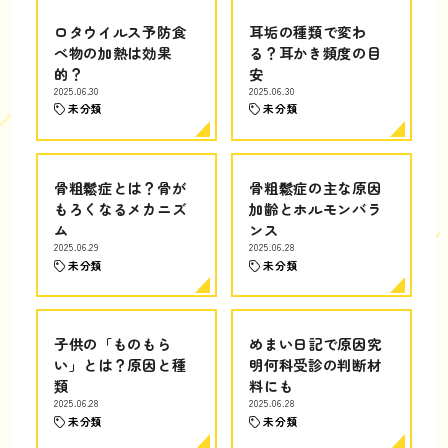
ロタウイルス予防食
耳垢の種類で変わ
べ物の加熱は効果
る？耳かき頻度の目
的？
安
2025.06.30
2025.06.30
未分類
未分類
骨粗鬆症とは？骨が
骨粗鬆症の主な原因
もろくなるメカニズ
加齢とホルモンバラ
ム
ンス
2025.06.29
2025.06.28
未分類
未分類
子供の「ものもら
めまい日記で原因究
い」とは？原因と種
明何科受診の判断材
類
料にも
2025.06.28
2025.06.28
未分類
未分類