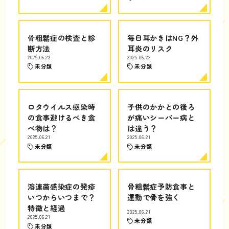
骨粗鬆症の検査と診
毎日耳かきはNG？外
断方法
耳炎のリスク
2025.06.22
2025.06.22
未分類
未分類
ロタウイルス感染時
子供のかかとの後ろ
の食事避けるべき食
が痛いシーバー病と
べ物は？
は違う？
2025.06.21
2025.06.21
未分類
未分類
溶連菌感染症の発疹
骨粗鬆症予防食事と
いつからいつまで？
運動で骨を強く
特徴と経過
2025.06.21
2025.06.21
未分類
未分類