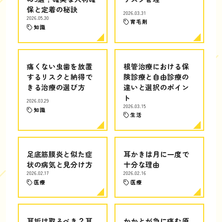
保と定着の秘訣
2026.03.31
2026.05.30
育毛剤
知識
痛くない虫歯を放置
根管治療における保
するリスクと納得で
険診療と自由診療の
きる治療の選び方
違いと選択のポイン
ト
2026.03.29
2026.03.15
知識
生活
足底筋膜炎と似た症
耳かきは月に一度で
状の病気と見分け方
十分な理由
2026.02.17
2026.02.16
医療
医療
耳垢は取るべき？耳
かかとが急に痛む原