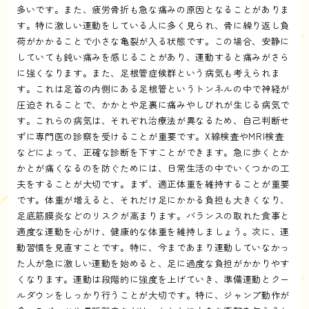
多いです。また、疲労骨折も急な痛みの原因となることがありま
す。特に激しい運動をしている人に多く見られ、骨に繰り返し負
荷がかかることで小さな亀裂が入る状態です。この場合、安静に
していても鈍い痛みを感じることがあり、運動すると痛みがさら
に強くなります。また、足根管症候群という病気も考えられま
す。これは足首の内側にある足根管というトンネルの中で神経が
圧迫されることで、かかとや足裏に痛みやしびれが生じる病気で
す。これらの病気は、それぞれ治療法が異なるため、自己判断せ
ずに専門医の診察を受けることが重要です。X線検査やMRI検査
などによって、正確な診断を下すことができます。急に歩くとか
かとが痛くなるのを防ぐためには、日常生活の中でいくつかの工
夫をすることが大切です。まず、適正体重を維持することが重要
です。体重が増えると、それだけ足にかかる負担も大きくなり、
足底筋膜炎などのリスクが高まります。バランスの取れた食事と
適度な運動を心がけ、健康的な体重を維持しましょう。次に、運
動習慣を見直すことです。特に、今まであまり運動していなかっ
た人が急に激しい運動を始めると、足に過度な負担がかかりやす
くなります。運動は段階的に強度を上げていき、準備運動とクー
ルダウンをしっかり行うことが大切です。特に、ジャンプ動作が