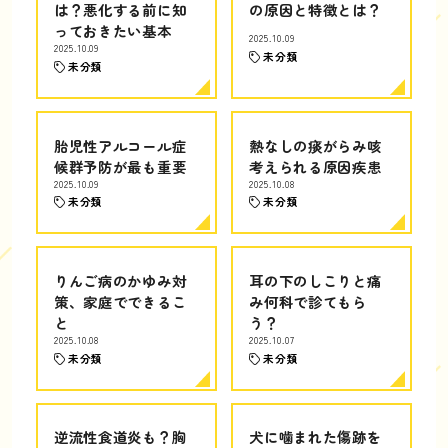
は？悪化する前に知
の原因と特徴とは？
っておきたい基本
2025.10.09
2025.10.09
未分類
未分類
胎児性アルコール症
熱なしの痰がらみ咳
候群予防が最も重要
考えられる原因疾患
2025.10.09
2025.10.08
未分類
未分類
りんご病のかゆみ対
耳の下のしこりと痛
策、家庭でできるこ
み何科で診てもら
と
う？
2025.10.08
2025.10.07
未分類
未分類
逆流性食道炎も？胸
犬に噛まれた傷跡を