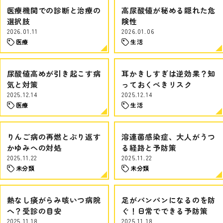
医療機関での診断と治療の
高尿酸値が秘める隠れた危
選択肢
険性
2026.01.11
2026.01.06
医療
生活
尿酸値高めが引き起こす病
耳かきしすぎは逆効果？知
気と対策
っておくべきリスク
2025.12.14
2025.12.14
医療
生活
りんご病の再燃とぶり返す
溶連菌感染症、大人がうつ
かゆみへの対処
る経路と予防策
2025.11.22
2025.11.22
未分類
未分類
熱なし痰がらみ咳いつ病院
足がパンパンになるのを防
へ？受診の目安
ぐ！日常でできる予防策
2025.11.18
2025.11.18