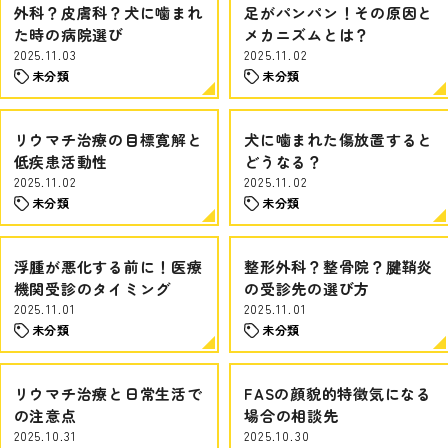
外科？皮膚科？犬に噛まれ
足がパンパン！その原因と
た時の病院選び
メカニズムとは？
2025.11.03
2025.11.02
未分類
未分類
リウマチ治療の目標寛解と
犬に噛まれた傷放置すると
低疾患活動性
どうなる？
2025.11.02
2025.11.02
未分類
未分類
浮腫が悪化する前に！医療
整形外科？整骨院？腱鞘炎
機関受診のタイミング
の受診先の選び方
2025.11.01
2025.11.01
未分類
未分類
リウマチ治療と日常生活で
FASの顔貌的特徴気になる
の注意点
場合の相談先
2025.10.31
2025.10.30