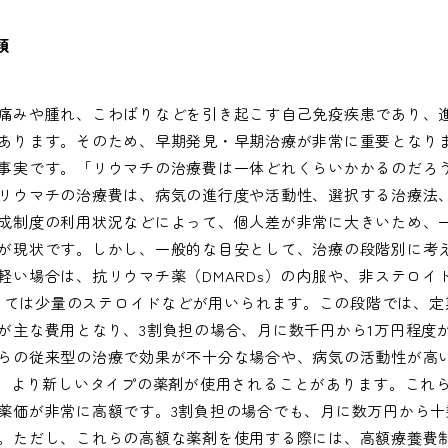
類
痛みや腫れ、こわばりなどを引き起こす自己免疫疾患であり、
あります。そのため、早期発見・早期治療が非常に重要となり
事実です。「リウマチの治療費は一体どれくらいかかるのだろ
リウマチの治療費は、病気の進行度や活動性、選択する治療法
成制度の利用状況などによって、個人差が非常に大きいため、
が現状です。しかし、一般的な目安として、治療の段階別に考
軽い場合は、抗リウマチ薬（DMARDs）の内服や、非ステロイ
によっては少量のステロイドなどが用いられます。この段階では、定
が主な費用となり、3割負担の場合、月に数千円から1万円程度
らの従来型の治療で効果が不十分な場合や、病気の活動性が高
た、より新しいタイプの薬剤が使用されることがあります。これ
薬価が非常に高額です。3割負担の場合でも、月に数万円から十
。ただし、これらの高額な薬剤を使用する際には、高額療養費