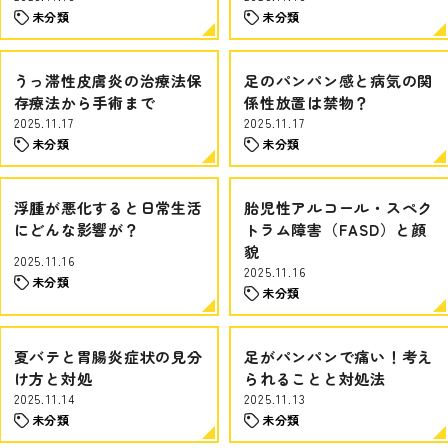
未分類
未分類
うっ滞性皮膚炎の治療法保
足のパンパン感と病気の関
存療法から手術まで
係性放置は禁物？
2025.11.17
2025.11.17
未分類
未分類
浮腫が悪化すると日常生活
胎児性アルコール・スペク
にどんな影響が？
トラム障害（FASD）と顔
貌
2025.11.16
2025.11.16
未分類
未分類
夏バテと胃腸炎症状の見分
足がパンパンで痛い！考え
け方と対処
られることと対処法
2025.11.14
2025.11.13
未分類
未分類