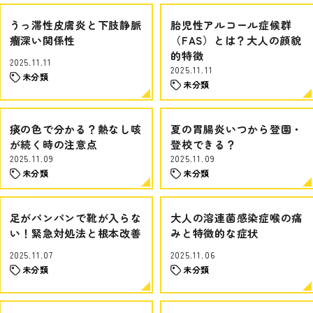
うっ滞性皮膚炎と下肢静脈
胎児性アルコール症候群
瘤深い関係性
（FAS）とは？大人の顔貌
的特徴
2025.11.11
2025.11.11
未分類
未分類
痰の色で分かる？熱なし咳
夏の胃腸炎いつから登園・
が続く時の注意点
登校できる？
2025.11.09
2025.11.09
未分類
未分類
足がパンパンで靴が入らな
大人の溶連菌感染症喉の痛
い！緊急対処法と根本改善
みと特徴的な症状
2025.11.07
2025.11.06
未分類
未分類