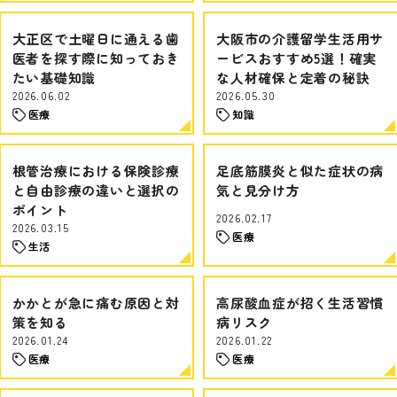
大正区で土曜日に通える歯
大阪市の介護留学生活用サ
医者を探す際に知っておき
ービスおすすめ5選！確実
たい基礎知識
な人材確保と定着の秘訣
2026.06.02
2026.05.30
医療
知識
根管治療における保険診療
足底筋膜炎と似た症状の病
と自由診療の違いと選択の
気と見分け方
ポイント
2026.02.17
2026.03.15
医療
生活
かかとが急に痛む原因と対
高尿酸血症が招く生活習慣
策を知る
病リスク
2026.01.24
2026.01.22
医療
医療