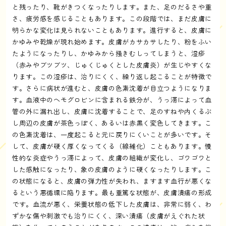
と残ったり、靴がきつくなったりします。また、足のだるさや重
さ、疲労感を感じることもあります。この段階では、まだ皮膚に
明らかな変化は見られないこともあります。進行すると、皮膚に
かゆみや乾燥が現れ始めます。皮膚がカサカサしたり、粉をふい
たようになったりし、かゆみから掻きむしってしまうと、湿疹
（赤みやブツブツ、じゅくじゅくとした皮膚炎）が生じやすくな
ります。この湿疹は、治りにくく、繰り返し起こることが特徴で
す。さらに病状が進むと、皮膚の色素沈着が目立つようになりま
す。血液中のヘモグロビンに含まれる鉄分が、うっ滞によって血
管の外に漏れ出し、皮膚に沈着することで、足のすねや内くるぶ
し周辺の皮膚が茶色っぽく、あるいは赤黒く変色してきます。こ
の色素沈着は、一度起こると元に戻りにくいことが多いです。そ
して、皮膚が硬く厚くなってくる（線維化）こともあります。慢
性的な炎症やうっ滞によって、皮膚の組織が変化し、ゴワゴワと
した感触になったり、象の皮膚のように硬くなったりします。こ
の状態になると、皮膚の弾力性が失われ、ますます血行が悪くな
るという悪循環に陥ります。最も重篤な状態が、皮膚潰瘍の形成
です。血流が悪く、栄養状態の低下した皮膚は、非常に弱く、わ
ずかな傷や刺激でも治りにくく、深い潰瘍（皮膚がえぐれた状