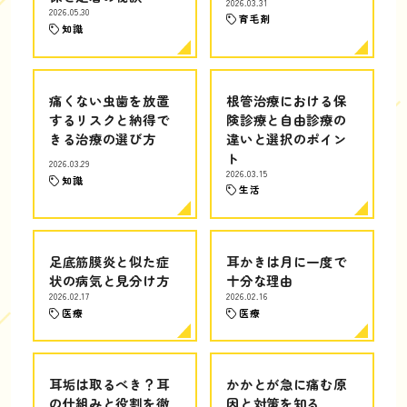
2026.03.31
2026.05.30
育毛剤
知識
痛くない虫歯を放置
根管治療における保
するリスクと納得で
険診療と自由診療の
きる治療の選び方
違いと選択のポイン
ト
2026.03.29
2026.03.15
知識
生活
足底筋膜炎と似た症
耳かきは月に一度で
状の病気と見分け方
十分な理由
2026.02.17
2026.02.16
医療
医療
耳垢は取るべき？耳
かかとが急に痛む原
の仕組みと役割を徹
因と対策を知る