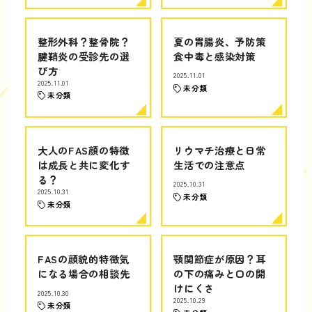
整形外科？整骨院？
夏の胃腸炎、予防策
腱鞘炎の受診先の選
食中毒と感染対策
び方
2025.11.01
2025.11.01
未分類
未分類
大人のFAS顔の特徴
リウマチ治療と日常
は成長と共に変化す
生活での注意点
る？
2025.10.31
2025.10.31
未分類
未分類
FASの顔貌的特徴気
顎関節症が原因？耳
になる場合の相談先
の下の痛みと口の開
けにくさ
2025.10.30
2025.10.29
未分類