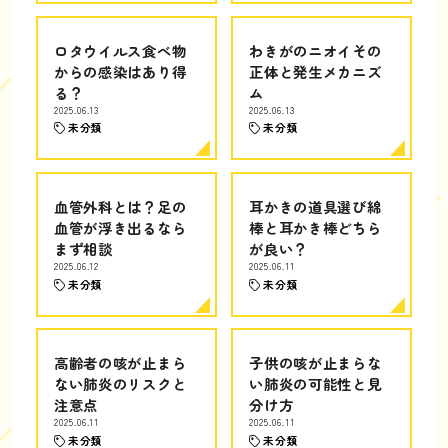
ロタウイルス食べ物
わきがのニオイその
からの感染はあり得
正体と発生メカニズ
る？
ム
2025.06.13
2025.06.13
未分類
未分類
血管外科とは？足の
耳かきの道具選び綿
血管が浮き出るなら
棒と耳かき棒どちら
まず相談
が良い？
2025.06.12
2025.06.11
未分類
未分類
高齢者の咳が止まら
子供の咳が止まらな
ない肺炎のリスクと
い肺炎の可能性と見
注意点
分け方
2025.06.11
2025.06.11
未分類
未分類