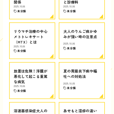
関係
と診療科
2025.10.06
2025.10.06
未分類
未分類
リウマチ治療の中心
大人のりんご病かゆ
メトトレキサート
みが強い時の注意点
（MTX）とは
2025.10.06
2025.10.06
未分類
未分類
放置は危険！浮腫が
夏の胃腸炎下痢や嘔
悪化して起こる重篤
吐への対処法
な病気
2025.10.05
2025.10.06
未分類
未分類
溶連菌感染症大人の
あせもと湿疹の違い