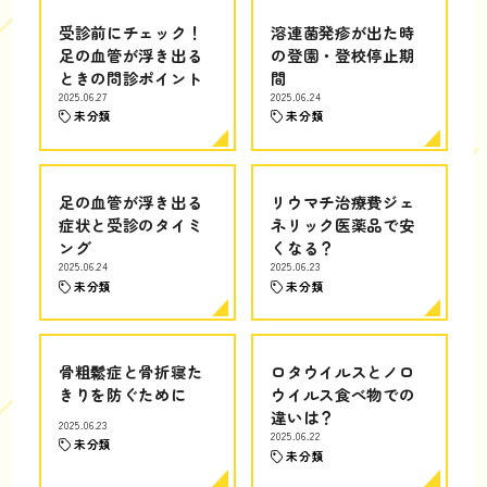
受診前にチェック！
溶連菌発疹が出た時
足の血管が浮き出る
の登園・登校停止期
ときの問診ポイント
間
2025.06.27
2025.06.24
未分類
未分類
足の血管が浮き出る
リウマチ治療費ジェ
症状と受診のタイミ
ネリック医薬品で安
ング
くなる？
2025.06.24
2025.06.23
未分類
未分類
骨粗鬆症と骨折寝た
ロタウイルスとノロ
きりを防ぐために
ウイルス食べ物での
違いは？
2025.06.23
2025.06.22
未分類
未分類