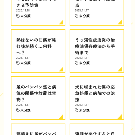
きる予防策
点
2025.11.18
2025.11.17
未分類
未分類
熱はないのに痰が絡
うっ滞性皮膚炎の治
む咳が続く…何科
療法保存療法から手
へ？
術まで
2025.11.17
2025.11.17
未分類
未分類
足のパンパン感と病
犬に噛まれた傷の応
気の関係性放置は禁
急処置と病院での治
物？
療
2025.11.17
2025.11.17
未分類
未分類
寝起きに足がパンパ
浮腫が悪化すると日