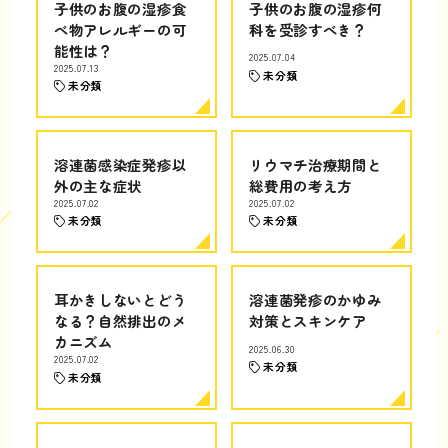
子供のお腹の湿疹食
子供のお腹の湿疹何
べ物アレルギーの可
科を受診すべき？
能性は？
2025.07.04
2025.07.13
未分類
未分類
溶連菌感染症発疹以
リウマチ治療期間と
外の主な症状
総費用の考え方
2025.07.02
2025.07.02
未分類
未分類
耳かきしないとどう
溶連菌発疹のかゆみ
なる？自然排出のメ
対策とスキンケア
カニズム
2025.06.30
2025.07.02
未分類
未分類