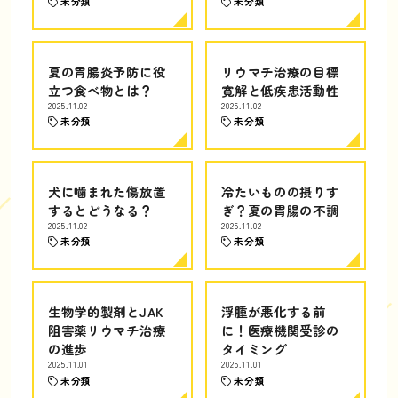
未分類
未分類
夏の胃腸炎予防に役
リウマチ治療の目標
立つ食べ物とは？
寛解と低疾患活動性
2025.11.02
2025.11.02
未分類
未分類
犬に噛まれた傷放置
冷たいものの摂りす
するとどうなる？
ぎ？夏の胃腸の不調
2025.11.02
2025.11.02
未分類
未分類
生物学的製剤とJAK
浮腫が悪化する前
阻害薬リウマチ治療
に！医療機関受診の
の進歩
タイミング
2025.11.01
2025.11.01
未分類
未分類