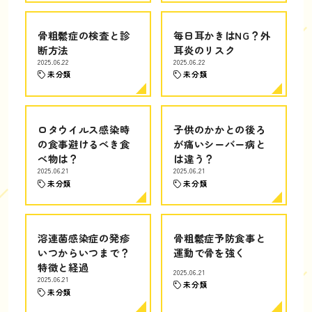
骨粗鬆症の検査と診
毎日耳かきはNG？外
断方法
耳炎のリスク
2025.06.22
2025.06.22
未分類
未分類
ロタウイルス感染時
子供のかかとの後ろ
の食事避けるべき食
が痛いシーバー病と
べ物は？
は違う？
2025.06.21
2025.06.21
未分類
未分類
溶連菌感染症の発疹
骨粗鬆症予防食事と
いつからいつまで？
運動で骨を強く
特徴と経過
2025.06.21
2025.06.21
未分類
未分類