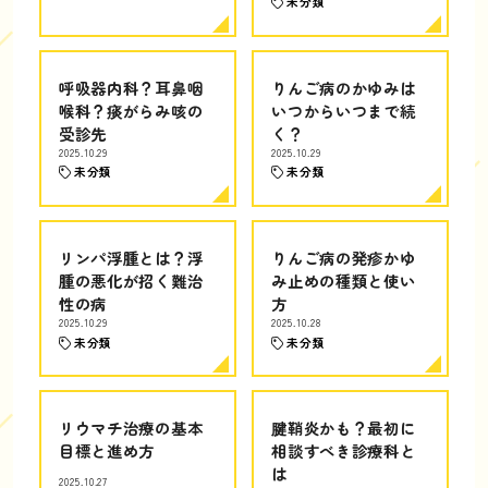
未分類
呼吸器内科？耳鼻咽
りんご病のかゆみは
喉科？痰がらみ咳の
いつからいつまで続
受診先
く？
2025.10.29
2025.10.29
未分類
未分類
リンパ浮腫とは？浮
りんご病の発疹かゆ
腫の悪化が招く難治
み止めの種類と使い
性の病
方
2025.10.29
2025.10.28
未分類
未分類
リウマチ治療の基本
腱鞘炎かも？最初に
目標と進め方
相談すべき診療科と
は
2025.10.27