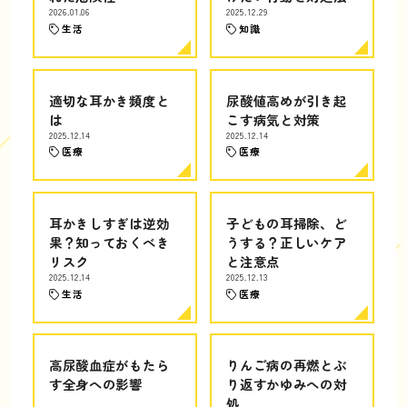
2026.01.06
2025.12.29
生活
知識
適切な耳かき頻度と
尿酸値高めが引き起
は
こす病気と対策
2025.12.14
2025.12.14
医療
医療
耳かきしすぎは逆効
子どもの耳掃除、ど
果？知っておくべき
うする？正しいケア
リスク
と注意点
2025.12.14
2025.12.13
生活
医療
高尿酸血症がもたら
りんご病の再燃とぶ
す全身への影響
り返すかゆみへの対
処