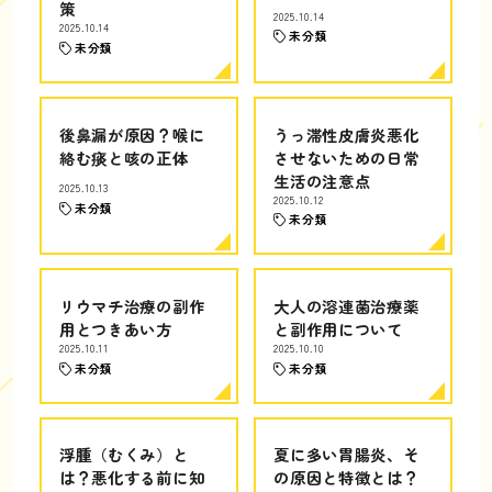
策
2025.10.14
2025.10.14
未分類
未分類
後鼻漏が原因？喉に
うっ滞性皮膚炎悪化
絡む痰と咳の正体
させないための日常
生活の注意点
2025.10.13
2025.10.12
未分類
未分類
リウマチ治療の副作
大人の溶連菌治療薬
用とつきあい方
と副作用について
2025.10.11
2025.10.10
未分類
未分類
浮腫（むくみ）と
夏に多い胃腸炎、そ
は？悪化する前に知
の原因と特徴とは？