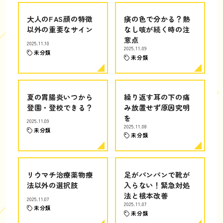
大人のFAS顔の特徴
痰の色で分かる？熱
以外の重要なサイン
なし咳が続く時の注
意点
2025.11.10
2025.11.09
未分類
未分類
夏の胃腸炎いつから
繰り返す耳の下の痛
登園・登校できる？
み放置せず原因究明
を
2025.11.09
2025.11.08
未分類
未分類
リウマチ治療薬物療
足がパンパンで靴が
法以外の選択肢
入らない！緊急対処
法と根本改善
2025.11.07
2025.11.07
未分類
未分類