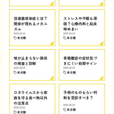
溶連菌感染症とは？
ストレスや不眠も原
発疹が現れるメカニ
因？心療内科と起床
ズム
時めまい
2025.06.04
2025.06.04
未分類
未分類
咳が止まらない肺炎
骨粗鬆症の症状気づ
の検査と診断
きにくい初期サイン
2025.06.04
2025.06.04
未分類
未分類
ロタウイルスから家
子供のものもらい何
族を守る食べ物以外
科を受診すべき？
の注意点
2025.06.02
2025.06.02
未分類
未分類