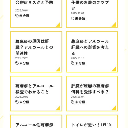
合併症リスクと予防
子供のお腹のブツブ
ツ
2025.10.04
2025.10.02
未分類
未分類
蕁麻疹の原因は肝
蕁麻疹とアルコール
臓？アルコールとの
肝臓への影響を考え
関連性
る
2025.09.25
2025.09.16
未分類
未分類
蕁麻疹とアルコール
肝臓が原因の蕁麻疹
検査でわかること
何科を受診すべき？
2025.09.06
2025.09.04
未分類
未分類
アルコール性蕁麻疹
トイレが近い！1日10