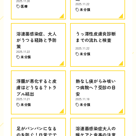
2025.11.30
2025.11.22
医療
未分類
溶連菌感染症、大人
うっ滞性皮膚炎診断
がうつる経路と予防
までの流れと検査
策
2025.11.22
2025.11.22
未分類
未分類
浮腫が悪化すると皮
熱なし痰がらみ咳い
膚はどうなる？トラ
つ病院へ？受診の目
ブル続出
安
2025.11.21
2025.11.18
未分類
未分類
足がパンパンになる
溶連菌感染症大人の
のを防ぐ！日常でで
喉ケアと食事の注意