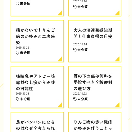
2025.10.26
未分類
未分類
掻かないで！りんご
大人の溶連菌感染期
病のかゆみと二次感
間と仕事復帰の目安
染
2025.10.24
2025.10.26
未分類
未分類
咳喘息やアトピー咳
耳の下の痛み何科を
嗽熱なし痰がらみ咳
受診すべき？診療科
の可能性
の選び方
2025.10.23
2025.10.22
未分類
未分類
足がパンパンになる
りんご病の赤い発疹
のはなぜ？考えられ
かゆみを伴うことっ