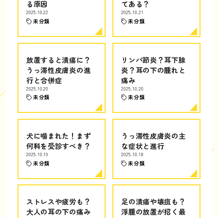
る原因
てある？
2025.10.22
2025.10.21
未分類
未分類
放置すると潰瘍に？
リンパ節炎？耳下腺
うっ滞性皮膚炎の進
炎？耳の下の腫れと
行と合併症
痛み
2025.10.20
2025.10.20
未分類
未分類
犬に噛まれた！まず
うっ滞性皮膚炎の主
何科を受診すべき？
な症状と進行
2025.10.19
2025.10.18
未分類
未分類
ストレスや疲労も？
足の潰瘍や壊疽も？
大人の耳の下の痛み
浮腫の放置が招く最