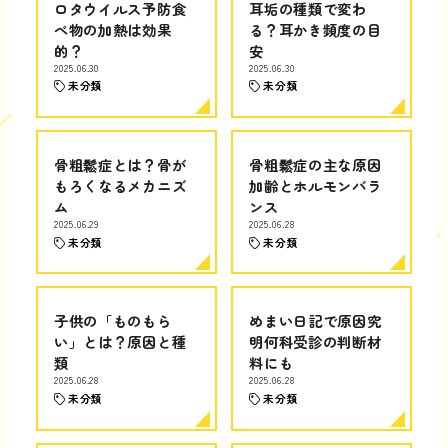
ロタウイルス予防食
耳垢の種類で変わ
べ物の加熱は効果
る？耳かき頻度の目
的？
安
2025.06.30
2025.06.30
未分類
未分類
骨粗鬆症とは？骨が
骨粗鬆症の主な原因
もろくなるメカニズ
加齢とホルモンバラ
ム
ンス
2025.06.29
2025.06.28
未分類
未分類
子供の「ものもら
めまい日記で原因究
い」とは？原因と種
明何科受診の判断材
類
料にも
2025.06.28
2025.06.28
未分類
未分類