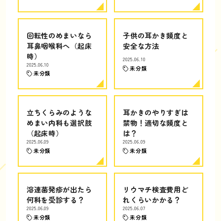
回転性のめまいなら
子供の耳かき頻度と
耳鼻咽喉科へ（起床
安全な方法
時）
2025.06.10
2025.06.10
未分類
未分類
立ちくらみのような
耳かきのやりすぎは
めまい内科も選択肢
禁物！適切な頻度と
（起床時）
は？
2025.06.09
2025.06.09
未分類
未分類
溶連菌発疹が出たら
リウマチ検査費用ど
何科を受診する？
れくらいかかる？
2025.06.09
2025.06.07
未分類
未分類