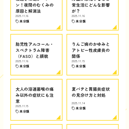
ン！夜間のむくみの
常生活にどんな影響
原因と解消法
が？
2025.11.16
2025.11.16
未分類
未分類
胎児性アルコール・
りんご病のかゆみと
スペクトラム障害
アトピー性皮膚炎の
（FASD）と顔貌
関係
2025.11.16
2025.11.15
未分類
未分類
大人の溶連菌喉の痛
夏バテと胃腸炎症状
み以外の症状にも注
の見分け方と対処
意
2025.11.14
2025.11.15
未分類
未分類