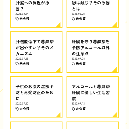
肝臓への負担が原
回は頻尿？その原因
因？
とは
2025.09.04
2025.08.05
未分類
未分類
肝機能低下で蕁麻疹
肝臓を守り蕁麻疹を
が出やすい？そのメ
予防アルコール以外
カニズム
の注意点
2025.07.29
2025.07.28
未分類
未分類
子供のお腹の湿疹予
アルコールと蕁麻疹
防と再発防止のため
肝臓に優しい生活習
に
慣
2025.07.22
2025.07.13
未分類
未分類