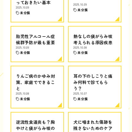
っておきたい基本
2025.10.09
2025.10.09
未分類
未分類
胎児性アルコール症
熱なしの痰がらみ咳
候群予防が最も重要
考えられる原因疾患
2025.10.09
2025.10.08
未分類
未分類
りんご病のかゆみ対
耳の下のしこりと痛
策、家庭でできるこ
み何科で診てもら
と
う？
2025.10.08
2025.10.07
未分類
未分類
逆流性食道炎も？胸
犬に噛まれた傷跡を
やけと痰がらみ咳の
残さないためのケア