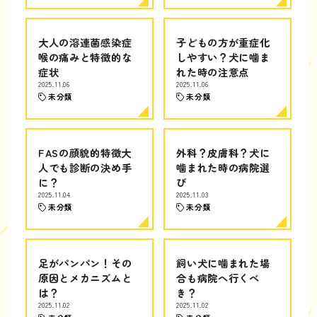
大人の溶連菌感染症
子どもの方が重症化
喉の痛みと特徴的な
しやすい？犬に噛ま
症状
れた時の注意点
2025.11.06
2025.11.06
未分類
未分類
FASの顔貌的特徴大
外科？皮膚科？犬に
人でも診断の決め手
噛まれた時の病院選
に？
び
2025.11.04
2025.11.03
未分類
未分類
足がパンパン！その
飼い犬に噛まれた場
原因とメカニズムと
合も病院へ行くべ
は？
き？
2025.11.02
2025.11.02