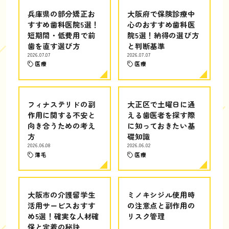
兵庫県の部分矯正お
大阪府で保険診療中
すすめ歯科医院5選！
心のおすすめ歯科医
短期間・低費用で前
院5選！納得の選び方
歯を直す選び方
と判断基準
2026.07.07
2026.07.07
医療
医療
フィナステリドの副
大正区で土曜日に通
作用に関する不安と
える歯医者を探す際
向き合うための考え
に知っておきたい基
方
礎知識
2026.06.08
2026.06.02
薄毛
医療
大阪市の介護留学生
ミノキシジル使用時
活用サービスおすす
の注意点と副作用の
め5選！確実な人材確
リスク管理
保と定着の秘訣