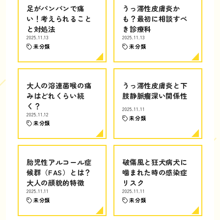
足がパンパンで痛
うっ滞性皮膚炎か
い！考えられること
も？最初に相談すべ
と対処法
き診療科
2025.11.13
2025.11.13
未分類
未分類
大人の溶連菌喉の痛
うっ滞性皮膚炎と下
みはどれくらい続
肢静脈瘤深い関係性
く？
2025.11.11
2025.11.12
未分類
未分類
胎児性アルコール症
破傷風と狂犬病犬に
候群（FAS）とは？
噛まれた時の感染症
大人の顔貌的特徴
リスク
2025.11.11
2025.11.11
未分類
未分類