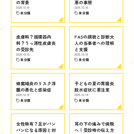
の背景
悪の事態
2025.10.16
2025.10.16
未分類
未分類
皮膚科？循環器内
FASの顔貌と診断大
科？うっ滞性皮膚炎
人の当事者への理解
の受診先
と支援
2025.10.15
2025.10.15
未分類
未分類
蜂窩織炎のリスク浮
子どもの夏の胃腸炎
腫の悪化と感染症
脱水症状に要注意
2025.10.15
2025.10.14
未分類
未分類
女性特有？足がパン
耳の下の痛みで病院
パンになる原因と対
へ！受診時の伝え方