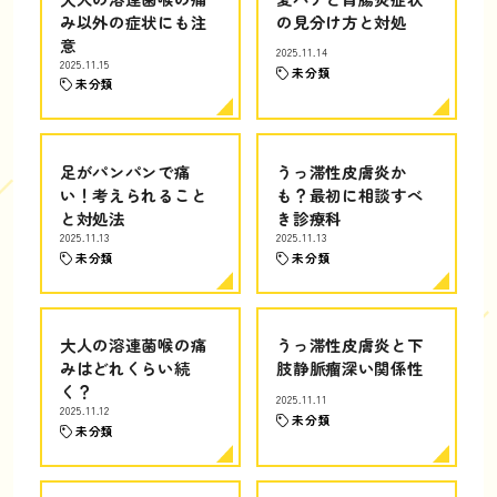
み以外の症状にも注
の見分け方と対処
意
2025.11.14
2025.11.15
未分類
未分類
足がパンパンで痛
うっ滞性皮膚炎か
い！考えられること
も？最初に相談すべ
と対処法
き診療科
2025.11.13
2025.11.13
未分類
未分類
大人の溶連菌喉の痛
うっ滞性皮膚炎と下
みはどれくらい続
肢静脈瘤深い関係性
く？
2025.11.11
2025.11.12
未分類
未分類