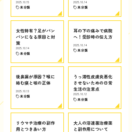
2025.10.15
2025.10.14
未分類
未分類
女性特有？足がパン
耳の下の痛みで病院
パンになる原因と対
へ！受診時の伝え方
策
2025.10.14
2025.10.14
未分類
未分類
後鼻漏が原因？喉に
うっ滞性皮膚炎悪化
絡む痰と咳の正体
させないための日常
生活の注意点
2025.10.13
2025.10.12
未分類
未分類
リウマチ治療の副作
大人の溶連菌治療薬
用とつきあい方
と副作用について