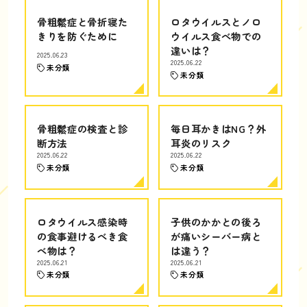
骨粗鬆症と骨折寝た
ロタウイルスとノロ
きりを防ぐために
ウイルス食べ物での
違いは？
2025.06.23
2025.06.22
未分類
未分類
骨粗鬆症の検査と診
毎日耳かきはNG？外
断方法
耳炎のリスク
2025.06.22
2025.06.22
未分類
未分類
ロタウイルス感染時
子供のかかとの後ろ
の食事避けるべき食
が痛いシーバー病と
べ物は？
は違う？
2025.06.21
2025.06.21
未分類
未分類