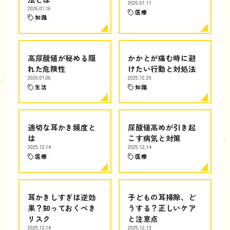
2026.01.11
2026.01.16
医療
知識
高尿酸値が秘める隠
かかとが痛む時に避
れた危険性
けたい行動と対処法
2026.01.06
2025.12.29
生活
知識
適切な耳かき頻度と
尿酸値高めが引き起
は
こす病気と対策
2025.12.14
2025.12.14
医療
医療
耳かきしすぎは逆効
子どもの耳掃除、ど
果？知っておくべき
うする？正しいケア
リスク
と注意点
2025.12.14
2025.12.13