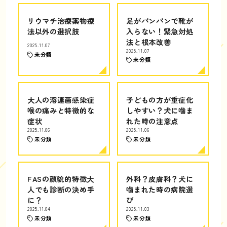
リウマチ治療薬物療
足がパンパンで靴が
法以外の選択肢
入らない！緊急対処
法と根本改善
2025.11.07
2025.11.07
未分類
未分類
大人の溶連菌感染症
子どもの方が重症化
喉の痛みと特徴的な
しやすい？犬に噛ま
症状
れた時の注意点
2025.11.06
2025.11.06
未分類
未分類
FASの顔貌的特徴大
外科？皮膚科？犬に
人でも診断の決め手
噛まれた時の病院選
に？
び
2025.11.04
2025.11.03
未分類
未分類