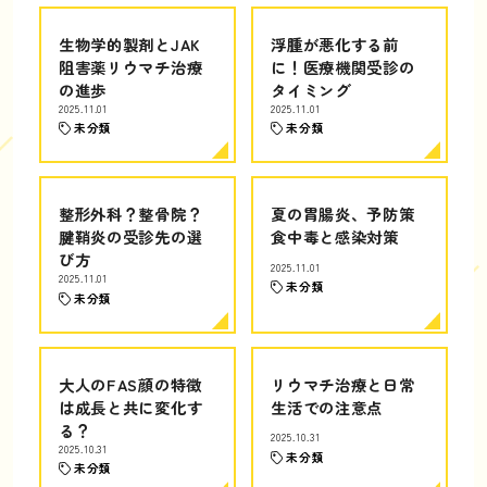
生物学的製剤とJAK
浮腫が悪化する前
阻害薬リウマチ治療
に！医療機関受診の
の進歩
タイミング
2025.11.01
2025.11.01
未分類
未分類
整形外科？整骨院？
夏の胃腸炎、予防策
腱鞘炎の受診先の選
食中毒と感染対策
び方
2025.11.01
2025.11.01
未分類
未分類
大人のFAS顔の特徴
リウマチ治療と日常
は成長と共に変化す
生活での注意点
る？
2025.10.31
2025.10.31
未分類
未分類