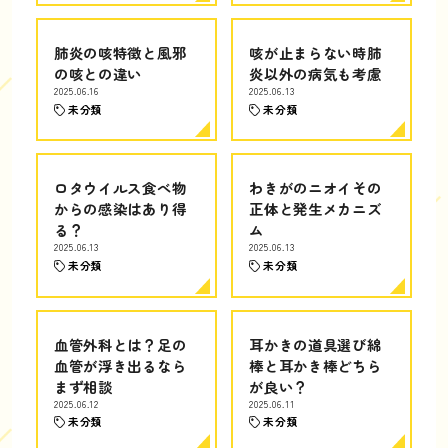
肺炎の咳特徴と風邪
咳が止まらない時肺
の咳との違い
炎以外の病気も考慮
2025.06.16
2025.06.13
未分類
未分類
ロタウイルス食べ物
わきがのニオイその
からの感染はあり得
正体と発生メカニズ
る？
ム
2025.06.13
2025.06.13
未分類
未分類
血管外科とは？足の
耳かきの道具選び綿
血管が浮き出るなら
棒と耳かき棒どちら
まず相談
が良い？
2025.06.12
2025.06.11
未分類
未分類