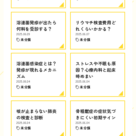
溶連菌発疹が出たら
リウマチ検査費用ど
何科を受診する？
れくらいかかる？
2025.06.09
2025.06.07
未分類
未分類
溶連菌感染症とは？
ストレスや不眠も原
発疹が現れるメカニ
因？心療内科と起床
ズム
時めまい
2025.06.04
2025.06.04
未分類
未分類
咳が止まらない肺炎
骨粗鬆症の症状気づ
の検査と診断
きにくい初期サイン
2025.06.04
2025.06.04
未分類
未分類