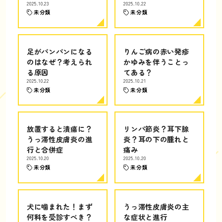
2025.10.23
2025.10.22
未分類
未分類
足がパンパンになる
りんご病の赤い発疹
のはなぜ？考えられ
かゆみを伴うことっ
る原因
てある？
2025.10.22
2025.10.21
未分類
未分類
放置すると潰瘍に？
リンパ節炎？耳下腺
うっ滞性皮膚炎の進
炎？耳の下の腫れと
行と合併症
痛み
2025.10.20
2025.10.20
未分類
未分類
犬に噛まれた！まず
うっ滞性皮膚炎の主
何科を受診すべき？
な症状と進行