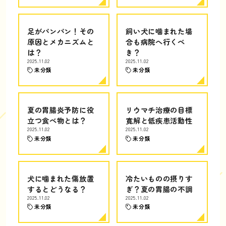
足がパンパン！その
飼い犬に噛まれた場
原因とメカニズムと
合も病院へ行くべ
は？
き？
2025.11.02
2025.11.02
未分類
未分類
夏の胃腸炎予防に役
リウマチ治療の目標
立つ食べ物とは？
寛解と低疾患活動性
2025.11.02
2025.11.02
未分類
未分類
犬に噛まれた傷放置
冷たいものの摂りす
するとどうなる？
ぎ？夏の胃腸の不調
2025.11.02
2025.11.02
未分類
未分類