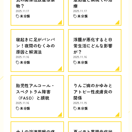
物？
療
2025.11.17
2025.11.17
未分類
未分類
寝起きに足がパンパ
浮腫が悪化すると日
ン！夜間のむくみの
常生活にどんな影響
原因と解消法
が？
2025.11.16
2025.11.16
未分類
未分類
胎児性アルコール・
りんご病のかゆみと
スペクトラム障害
アトピー性皮膚炎の
（FASD）と顔貌
関係
2025.11.16
2025.11.15
未分類
未分類
大人の溶連菌喉の痛
夏バテと胃腸炎症状