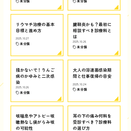
未分類
未分類
リウマチ治療の基本
腱鞘炎かも？最初に
目標と進め方
相談すべき診療科と
は
2025.10.27
2025.10.26
未分類
未分類
掻かないで！りんご
大人の溶連菌感染期
病のかゆみと二次感
間と仕事復帰の目安
染
2025.10.24
2025.10.26
未分類
未分類
咳喘息やアトピー咳
耳の下の痛み何科を
嗽熱なし痰がらみ咳
受診すべき？診療科
の可能性
の選び方