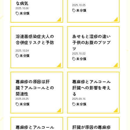
な病気
2025.10.05
2025.10.06
未分類
未分類
溶連菌感染症大人の
あせもと湿疹の違い
合併症リスクと予防
子供のお腹のブツブ
ツ
2025.10.04
2025.10.02
未分類
未分類
蕁麻疹の原因は肝
蕁麻疹とアルコール
臓？アルコールとの
肝臓への影響を考え
関連性
る
2025.09.25
2025.09.16
未分類
未分類
蕁麻疹とアルコール
肝臓が原因の蕁麻疹