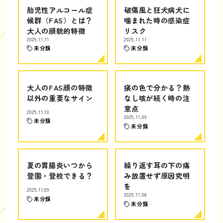
胎児性アルコール症
破傷風と狂犬病犬に
候群（FAS）とは？
噛まれた時の感染症
大人の顔貌的特徴
リスク
2025.11.11
2025.11.11
未分類
未分類
大人のFAS顔の特徴
痰の色で分かる？熱
以外の重要なサイン
なし咳が続く時の注
意点
2025.11.10
2025.11.09
未分類
未分類
夏の胃腸炎いつから
繰り返す耳の下の痛
登園・登校できる？
み放置せず原因究明
を
2025.11.09
2025.11.08
未分類
未分類