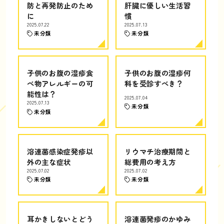
防と再発防止のため
肝臓に優しい生活習
に
慣
2025.07.22
2025.07.13
未分類
未分類
子供のお腹の湿疹食
子供のお腹の湿疹何
べ物アレルギーの可
科を受診すべき？
能性は？
2025.07.04
2025.07.13
未分類
未分類
溶連菌感染症発疹以
リウマチ治療期間と
外の主な症状
総費用の考え方
2025.07.02
2025.07.02
未分類
未分類
耳かきしないとどう
溶連菌発疹のかゆみ