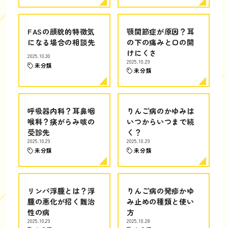
FASの顔貌的特徴気
顎関節症が原因？耳
になる場合の相談先
の下の痛みと口の開
けにくさ
2025.10.30
2025.10.29
未分類
未分類
呼吸器内科？耳鼻咽
りんご病のかゆみは
喉科？痰がらみ咳の
いつからいつまで続
受診先
く？
2025.10.29
2025.10.29
未分類
未分類
リンパ浮腫とは？浮
りんご病の発疹かゆ
腫の悪化が招く難治
み止めの種類と使い
性の病
方
2025.10.29
2025.10.28