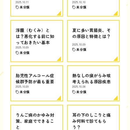
2025.10.11
2025.10.10
未分類
未分類
浮腫（むくみ）と
夏に多い胃腸炎、そ
は？悪化する前に知
の原因と特徴とは？
っておきたい基本
2025.10.09
2025.10.09
未分類
未分類
胎児性アルコール症
熱なしの痰がらみ咳
候群予防が最も重要
考えられる原因疾患
2025.10.09
2025.10.08
未分類
未分類
りんご病のかゆみ対
耳の下のしこりと痛
策、家庭でできるこ
み何科で診てもら
と
う？