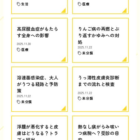
生活
医療
高尿酸血症がもたら
りんご病の再燃とぶ
す全身への影響
り返すかゆみへの対
処
2025.11.30
2025.11.22
医療
未分類
溶連菌感染症、大人
うっ滞性皮膚炎診断
がうつる経路と予防
までの流れと検査
策
2025.11.22
2025.11.22
未分類
未分類
浮腫が悪化すると皮
熱なし痰がらみ咳い
膚はどうなる？トラ
つ病院へ？受診の目
ブル続出
安