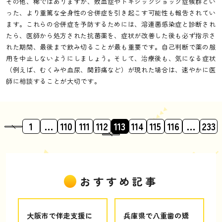
その他、稀ではありますが、敗血症やトキシックショック症候群とい
った、より重篤な全身性の合併症を引き起こす可能性も報告されてい
ます。これらの合併症を予防するためには、溶連菌感染症と診断され
たら、医師から処方された抗菌薬を、症状が改善した後も必ず指示さ
れた期間、最後まで飲み切ることが最も重要です。自己判断で薬の服
用を中止しないようにしましょう。そして、治療後も、気になる症状
（例えば、むくみや血尿、関節痛など）が現れた場合は、速やかに医
師に相談することが大切です。
1
…
110
111
112
113
114
115
116
…
233
おすすめ記事
大阪市で伴走支援に
兵庫県で八重歯の矯