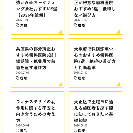
強いWebマーケティ
正が得意な歯科医院
ング会社おすすめ5選
おすすめ5選！後悔し
【2026年最新】
ない選び方
2026.07.30
2026.07.07
知識
医療
兵庫県の部分矯正お
大阪府で保険診療中
すすめ歯科医院5選！
心のおすすめ歯科医
短期間・低費用で前
院5選！納得の選び方
歯を直す選び方
と判断基準
2026.07.07
2026.07.07
医療
医療
フィナステリドの副
大正区で土曜日に通
作用に関する不安と
える歯医者を探す際
向き合うための考え
に知っておきたい基
方
礎知識
2026.06.08
2026.06.02
薄毛
医療