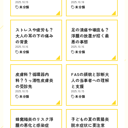
2025.10.19
2025.10.18
未分類
未分類
ストレスや疲労も？
足の潰瘍や壊疽も？
大人の耳の下の痛み
浮腫の放置が招く最
の背景
悪の事態
2025.10.16
2025.10.16
未分類
未分類
皮膚科？循環器内
FASの顔貌と診断大
科？うっ滞性皮膚炎
人の当事者への理解
の受診先
と支援
2025.10.15
2025.10.15
未分類
未分類
蜂窩織炎のリスク浮
子どもの夏の胃腸炎
腫の悪化と感染症
脱水症状に要注意