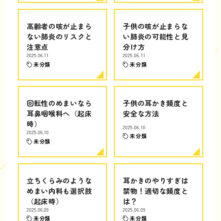
高齢者の咳が止まら
子供の咳が止まらな
ない肺炎のリスクと
い肺炎の可能性と見
注意点
分け方
2025.06.11
2025.06.11
未分類
未分類
回転性のめまいなら
子供の耳かき頻度と
耳鼻咽喉科へ（起床
安全な方法
時）
2025.06.10
2025.06.10
未分類
未分類
立ちくらみのような
耳かきのやりすぎは
めまい内科も選択肢
禁物！適切な頻度と
（起床時）
は？
2025.06.09
2025.06.09
未分類
未分類