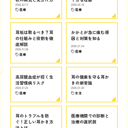
2026.02.17
2026.02.16
医療
医療
耳垢は取るべき？耳
かかとが急に痛む原
の仕組みと役割を徹
因と対策を知る
底解説
2026.01.24
2026.01.28
医療
医療
高尿酸血症が招く生
耳の健康を守る耳か
活習慣病リスク
きの新常識
2026.01.22
2026.01.20
医療
生活
耳のトラブルを防
医療機関での診断と
ぐ！正しい耳かき方
治療の選択肢
法とは