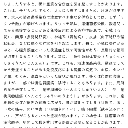
しまったりすると、稀に重篤な合併症を引き起こすことがあります。
これは、子どもだけでなく、大人にも当てはまるため、注意が必要で
す。大人の溶連菌感染症で注意すべき主な合併症としては、まず「リ
ウマチ熱」が挙げられます。リウマチ熱は、溶連菌感染後、数週間し
てから発症することがある免疫反応による炎症性疾患で、心臓（心
炎）、関節（多発関節炎）、神経系（舞踏病）、皮膚（皮下結節や輪
状紅斑）などに様々な症状を引き起こします。特に、心臓に炎症が及
ぶと、心臓弁膜症といった後遺症を残す可能性があり、長期的な管理
が必要となることもあります。次に、「急性糸球体腎炎（きゅうせい
しきゅうたいじんえん）」です。これも、溶連菌感染後、数週間して
から発症することがある免疫反応による腎臓の病気で、血尿、タンパ
ク尿、むくみ、高血圧といった症状が現れます。多くは自然に治癒し
ますが、一部では慢性腎臓病に移行することもあります。また、局所
的な合併症として、「扁桃周囲炎（へんとうしゅういえん）」や「扁
桃周囲膿瘍（へんとうしゅういのうよう）」があります。これは、扁
桃腺の炎症が周囲の組織に広がり、膿が溜まってしまう状態で、激し
い喉の痛み、開口障害（口が開きにくい）、嚥下困難（飲み込みにく
い）、声がこもるといった症状が現れます。この場合は、抗菌薬の点
滴治療や、切開して膿を排出する処置が必要となることがあります。