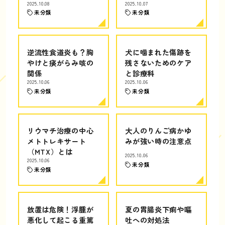
2025.10.08
2025.10.07
未分類
未分類
逆流性食道炎も？胸
犬に噛まれた傷跡を
やけと痰がらみ咳の
残さないためのケア
関係
と診療科
2025.10.06
2025.10.06
未分類
未分類
リウマチ治療の中心
大人のりんご病かゆ
メトトレキサート
みが強い時の注意点
（MTX）とは
2025.10.06
2025.10.06
未分類
未分類
放置は危険！浮腫が
夏の胃腸炎下痢や嘔
悪化して起こる重篤
吐への対処法