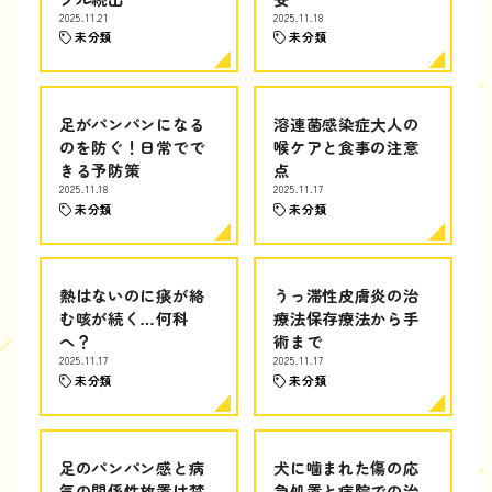
2025.11.21
2025.11.18
未分類
未分類
足がパンパンになる
溶連菌感染症大人の
のを防ぐ！日常でで
喉ケアと食事の注意
きる予防策
点
2025.11.18
2025.11.17
未分類
未分類
熱はないのに痰が絡
うっ滞性皮膚炎の治
む咳が続く…何科
療法保存療法から手
へ？
術まで
2025.11.17
2025.11.17
未分類
未分類
足のパンパン感と病
犬に噛まれた傷の応
気の関係性放置は禁
急処置と病院での治