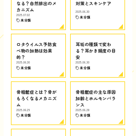
なる？自然排出のメ
対策とスキンケア
カニズム
2025.06.30
2025.07.02
未分類
未分類
ロタウイルス予防食
耳垢の種類で変わ
べ物の加熱は効果
る？耳かき頻度の目
的？
安
2025.06.30
2025.06.30
未分類
未分類
骨粗鬆症とは？骨が
骨粗鬆症の主な原因
もろくなるメカニズ
加齢とホルモンバラ
ム
ンス
2025.06.29
2025.06.28
未分類
未分類