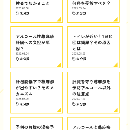
検査でわかること
何科を受診すべき？
2025.09.06
2025.09.04
未分類
未分類
アルコール性蕁麻疹
トイレが近い！1日10
肝臓への負担が原
回は頻尿？その原因
因？
とは
2025.09.04
2025.08.05
未分類
未分類
肝機能低下で蕁麻疹
肝臓を守り蕁麻疹を
が出やすい？そのメ
予防アルコール以外
カニズム
の注意点
2025.07.29
2025.07.28
未分類
未分類
子供のお腹の湿疹予
アルコールと蕁麻疹