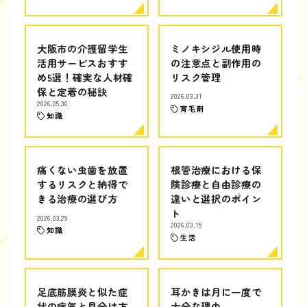
大阪市の介護留学生
ミノキシジル使用時
活用サービスおすす
の注意点と副作用の
め5選！確実な人材確
リスク管理
保と定着の秘訣
2026.03.31
2026.05.30
育毛剤
知識
痛くない虫歯を放置
根管治療における保
するリスクと納得で
険診療と自由診療の
きる治療の選び方
違いと選択のポイン
ト
2026.03.29
2026.03.15
知識
生活
足底筋膜炎と似た症
耳かきは月に一度で
状の病気と見分け方
十分な理由