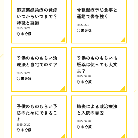
溶連菌感染症の発疹
骨粗鬆症予防食事と
いつからいつまで？
運動で骨を強く
特徴と経過
2025.06.21
2025.06.21
未分類
未分類
子供のものもらい治
子供のものもらい市
療法と自宅でのケア
販薬は使っても大丈
夫？
2025.06.21
2025.06.20
未分類
未分類
子供のものもらい予
肺炎による咳治療法
防のためにできるこ
と入院の目安
と
2025.06.20
2025.06.20
未分類
未分類