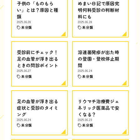
子供の「ものもら
めまい日記で原因究
い」とは？原因と種
明何科受診の判断材
類
料にも
2025.06.28
2025.06.28
未分類
未分類
受診前にチェック！
溶連菌発疹が出た時
足の血管が浮き出る
の登園・登校停止期
ときの問診ポイント
間
2025.06.27
2025.06.24
未分類
未分類
足の血管が浮き出る
リウマチ治療費ジェ
症状と受診のタイミ
ネリック医薬品で安
ング
くなる？
2025.06.24
2025.06.23
未分類
未分類